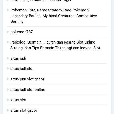
Pokémon Lore, Game Strategy, Rare Pokémon,
Legendary Battles, Mythical Creatures, Competitive
Gaming
pokemon787
Psikologi Bermain Hiburan dan Kasino Slot Online
Strategi dan Tips Bermain Teknologi dan Inovasi Slot
situs judi
situs judi slot
situs judi slot gacor
situs judi slot online
situs slot
situs slot gacor