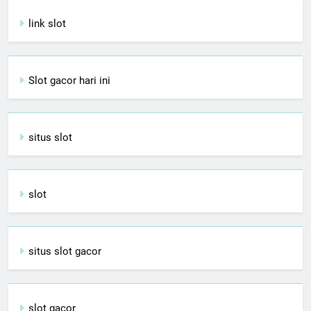
link slot
Slot gacor hari ini
situs slot
slot
situs slot gacor
slot gacor