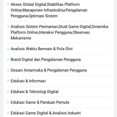
Akses Global Digital,Stabilitas Platform
Online,Manajemen Infrastruktur,Pengalaman
Pengguna,Optimasi Sistem
Analisis Sistem Permainan,Studi Game Digital,Dinamika
Platform Online,Interaksi Pengguna,Observasi
Mekanisme
Analisis Waktu Bermain & Pola Slot
Brand Digital dan Pengalaman Pengguna
Desain Antarmuka & Pengalaman Pengguna
Edukasi & Informasi
Edukasi & Teknologi Digital
Edukasi Game & Panduan Pemula
Edukasi Game Digital & Analisis Industri