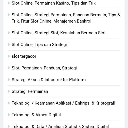
Slot Online, Permainan Kasino, Tips dan Trik
Slot Online, Strategi Permainan, Panduan Bermain, Tips &
Trik, Fitur Slot Online, Manajemen Bankroll
Slot Online, Strategi Slot, Kesalahan Bermain Slot
Slot Online, Tips dan Strategi
slot tergacor
Slot, Permainan, Panduan, Strategi
Strategi Akses & Infrastruktur Platform
Strategi Permainan
Teknologi / Keamanan Aplikasi / Enkripsi & Kriptografi
Teknologi & Akses Digital
Teknologi & Data / Analisis Statistik Sistem Digital