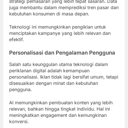
strategi pemasaran yang lebih tepat sasaran. Data
juga membantu dalam memprediksi tren pasar dan
kebutuhan konsumen di masa depan.
Teknologi ini memungkinkan pengiklan untuk
menciptakan kampanye yang lebih relevan dan
efektif.
Personalisasi dan Pengalaman Pengguna
Salah satu keunggulan utama teknologi dalam
periklanan digital adalah kemampuan
personalisasi. Iklan tidak lagi bersifat umum, tetapi
disesuaikan dengan minat dan kebutuhan
pengguna.
AI memungkinkan pembuatan konten yang lebih
relevan, bahkan hingga tingkat individu. Hal ini
meningkatkan engagement dan kemungkinan
konversi.