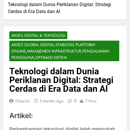
Teknologi dalam Dunia Periklanan Digital: Strategi
Cerdas di Era Data dan AI
AKSES DIGITAL & TEKNOLOGI
AKSES GLOBAL DIGITAL,STABILITAS PLATFORM
ONLINE,MANAJEMEN INFRASTRUKTUR,PENGALAMAN
PENGGUNA,OPTIMASI SISTEM
Teknologi dalam Dunia
Periklanan Digital: Strategi
Cerdas di Era Data dan AI
0
D2ae1e1
5 Months Ago
7 Mins
Artikel:
Perkembangan teknologi digital telah mengubah