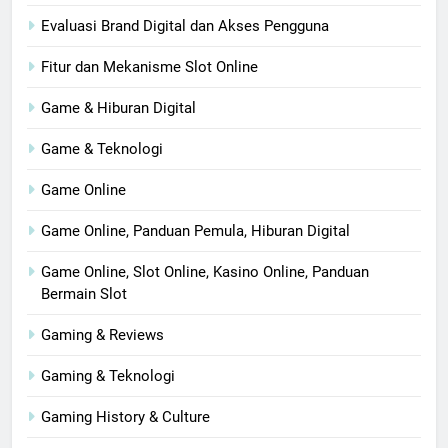
Evaluasi Brand Digital dan Akses Pengguna
Fitur dan Mekanisme Slot Online
Game & Hiburan Digital
Game & Teknologi
Game Online
Game Online, Panduan Pemula, Hiburan Digital
Game Online, Slot Online, Kasino Online, Panduan
Bermain Slot
Gaming & Reviews
Gaming & Teknologi
Gaming History & Culture