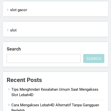
slot gacor
slot
Search
SEARCH
Recent Posts
Tips Menghindari Kesalahan Umum Saat Mengakses
Slot Lebah4D
Cara Mengakses Lebah4D Alternatif Tanpa Gangguan
Berlebih