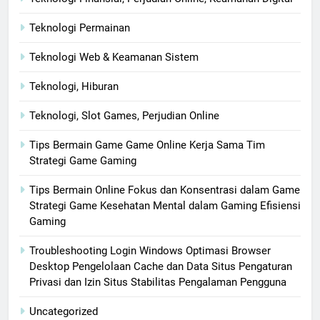
Teknologi Permainan
Teknologi Web & Keamanan Sistem
Teknologi, Hiburan
Teknologi, Slot Games, Perjudian Online
Tips Bermain Game Game Online Kerja Sama Tim
Strategi Game Gaming
Tips Bermain Online Fokus dan Konsentrasi dalam Game
Strategi Game Kesehatan Mental dalam Gaming Efisiensi
Gaming
Troubleshooting Login Windows Optimasi Browser
Desktop Pengelolaan Cache dan Data Situs Pengaturan
Privasi dan Izin Situs Stabilitas Pengalaman Pengguna
Uncategorized