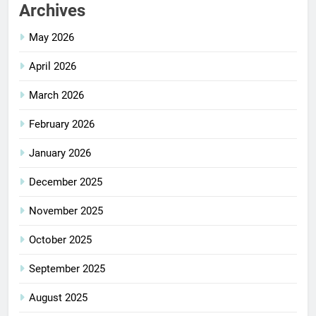
Archives
May 2026
April 2026
March 2026
February 2026
January 2026
December 2025
November 2025
October 2025
September 2025
August 2025