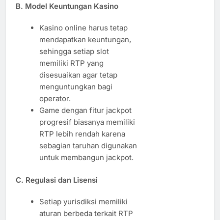
B. Model Keuntungan Kasino
Kasino online harus tetap
mendapatkan keuntungan,
sehingga setiap slot
memiliki RTP yang
disesuaikan agar tetap
menguntungkan bagi
operator.
Game dengan fitur jackpot
progresif biasanya memiliki
RTP lebih rendah karena
sebagian taruhan digunakan
untuk membangun jackpot.
C. Regulasi dan Lisensi
Setiap yurisdiksi memiliki
aturan berbeda terkait RTP