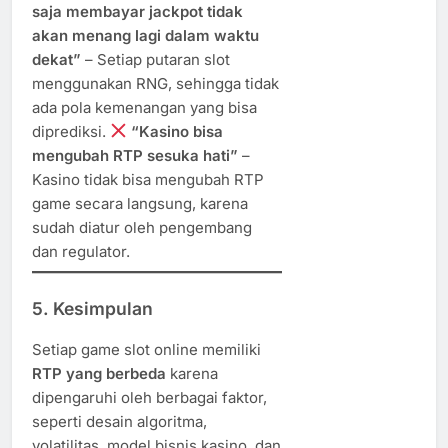
saja membayar jackpot tidak
akan menang lagi dalam waktu
dekat”
– Setiap putaran slot
menggunakan RNG, sehingga tidak
ada pola kemenangan yang bisa
diprediksi.
“Kasino bisa
mengubah RTP sesuka hati”
–
Kasino tidak bisa mengubah RTP
game secara langsung, karena
sudah diatur oleh pengembang
dan regulator.
5. Kesimpulan
Setiap game slot online memiliki
RTP yang berbeda
karena
dipengaruhi oleh berbagai faktor,
seperti desain algoritma,
volatilitas, model bisnis kasino, dan