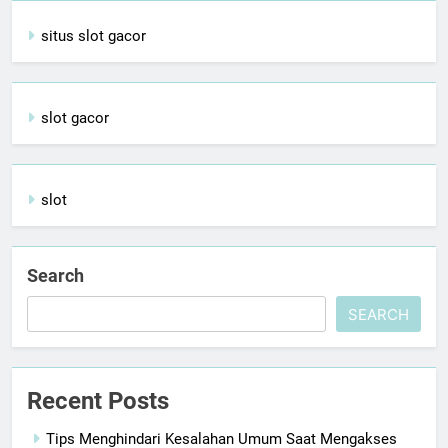
situs slot gacor
slot gacor
slot
Search
SEARCH
Recent Posts
Tips Menghindari Kesalahan Umum Saat Mengakses