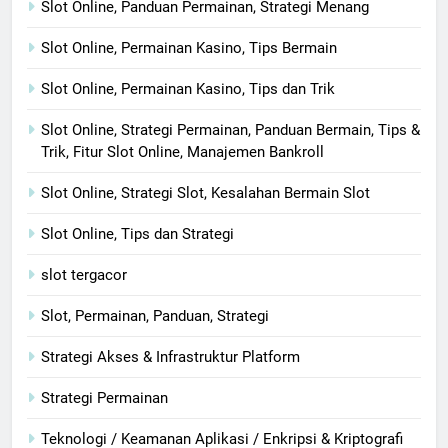
Slot Online, Panduan Permainan, Strategi Menang
Slot Online, Permainan Kasino, Tips Bermain
Slot Online, Permainan Kasino, Tips dan Trik
Slot Online, Strategi Permainan, Panduan Bermain, Tips &
Trik, Fitur Slot Online, Manajemen Bankroll
Slot Online, Strategi Slot, Kesalahan Bermain Slot
Slot Online, Tips dan Strategi
slot tergacor
Slot, Permainan, Panduan, Strategi
Strategi Akses & Infrastruktur Platform
Strategi Permainan
Teknologi / Keamanan Aplikasi / Enkripsi & Kriptografi