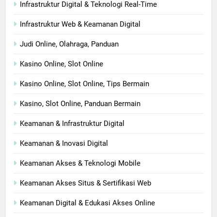
Infrastruktur Digital & Teknologi Real-Time
Infrastruktur Web & Keamanan Digital
Judi Online, Olahraga, Panduan
Kasino Online, Slot Online
Kasino Online, Slot Online, Tips Bermain
Kasino, Slot Online, Panduan Bermain
Keamanan & Infrastruktur Digital
Keamanan & Inovasi Digital
Keamanan Akses & Teknologi Mobile
Keamanan Akses Situs & Sertifikasi Web
Keamanan Digital & Edukasi Akses Online