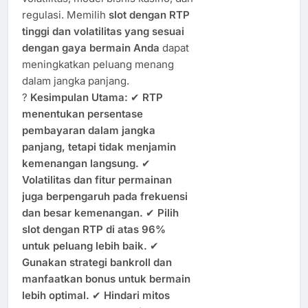
regulasi. Memilih
slot dengan RTP
tinggi dan volatilitas yang sesuai
dengan gaya bermain Anda
dapat
meningkatkan peluang menang
dalam jangka panjang.
?
Kesimpulan Utama:
✔
RTP
menentukan persentase
pembayaran dalam jangka
panjang, tetapi tidak menjamin
kemenangan langsung.
✔
Volatilitas dan fitur permainan
juga berpengaruh pada frekuensi
dan besar kemenangan.
✔
Pilih
slot dengan RTP di atas 96%
untuk peluang lebih baik.
✔
Gunakan strategi bankroll dan
manfaatkan bonus untuk bermain
lebih optimal.
✔
Hindari mitos