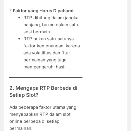
?
Faktor yang Harus Dipahami:
RTP dihitung dalam jangka
panjang, bukan dalam satu
sesi bermain.
RTP bukan satu-satunya
faktor kemenangan, karena
ada volatilitas dan fitur
permainan yang juga
mempengaruhi hasil.
2. Mengapa RTP Berbeda di
Setiap Slot?
Ada beberapa faktor utama yang
menyebabkan RTP dalam slot
online berbeda di setiap
permainan: