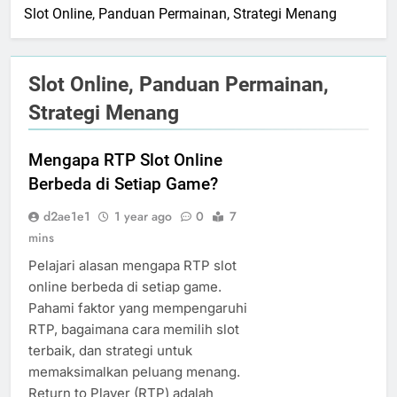
Slot Online, Panduan Permainan, Strategi Menang
Slot Online, Panduan Permainan,
Strategi Menang
Mengapa RTP Slot Online
Berbeda di Setiap Game?
d2ae1e1
1 year ago
0
7
mins
Pelajari alasan mengapa RTP slot
online berbeda di setiap game.
Pahami faktor yang mempengaruhi
RTP, bagaimana cara memilih slot
terbaik, dan strategi untuk
memaksimalkan peluang menang.
Return to Player (RTP) adalah