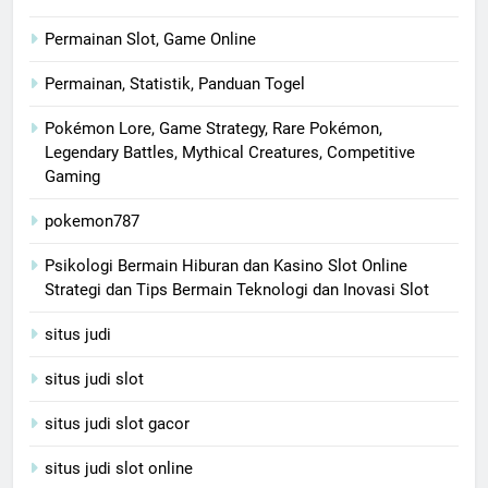
Permainan Slot, Game Online
Permainan, Statistik, Panduan Togel
Pokémon Lore, Game Strategy, Rare Pokémon,
Legendary Battles, Mythical Creatures, Competitive
Gaming
pokemon787
Psikologi Bermain Hiburan dan Kasino Slot Online
Strategi dan Tips Bermain Teknologi dan Inovasi Slot
situs judi
situs judi slot
situs judi slot gacor
situs judi slot online