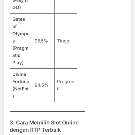
(Play’n
GO)
Gates
of
Olympu
s
96.5%
Tinggi
(Pragm
atic
Play)
Divine
Fortune
Progres
94.5%
(NetEnt
if
)
3. Cara Memilih Slot Online
dengan RTP Terbaik