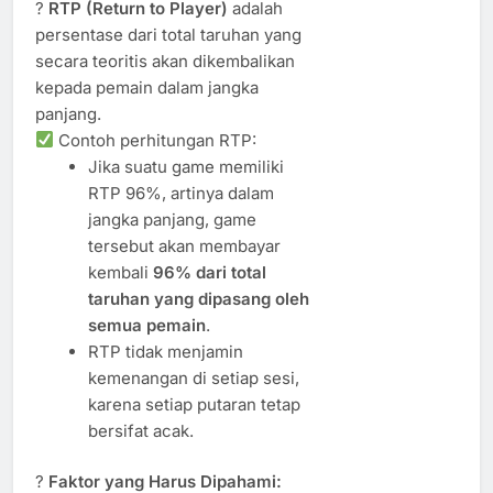
?
RTP (Return to Player)
adalah
persentase dari total taruhan yang
secara teoritis akan dikembalikan
kepada pemain dalam jangka
panjang.
Contoh perhitungan RTP:
Jika suatu game memiliki
RTP 96%, artinya dalam
jangka panjang, game
tersebut akan membayar
kembali
96% dari total
taruhan yang dipasang oleh
semua pemain
.
RTP tidak menjamin
kemenangan di setiap sesi,
karena setiap putaran tetap
bersifat acak.
?
Faktor yang Harus Dipahami: