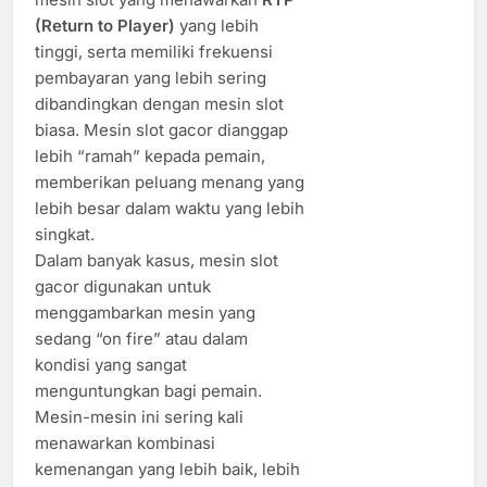
(Return to Player)
yang lebih
tinggi, serta memiliki frekuensi
pembayaran yang lebih sering
dibandingkan dengan mesin slot
biasa. Mesin slot gacor dianggap
lebih “ramah” kepada pemain,
memberikan peluang menang yang
lebih besar dalam waktu yang lebih
singkat.
Dalam banyak kasus, mesin slot
gacor digunakan untuk
menggambarkan mesin yang
sedang “on fire” atau dalam
kondisi yang sangat
menguntungkan bagi pemain.
Mesin-mesin ini sering kali
menawarkan kombinasi
kemenangan yang lebih baik, lebih