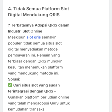
4. Tidak Semua Platform Slot
Digital Mendukung QRIS
? Terbatasnya Adopsi QRIS dalam
Industri Slot Online
Meskipun
slot qris
semakin
populer, tidak semua situs slot
digital menyediakan metode
pembayaran ini. Pemain yang
terbiasa dengan QRIS mungkin
kesulitan menemukan platform
yang mendukung metode ini.
Solusi:
Cari situs slot yang sudah
terintegrasi dengan QRIS
–
Gunakan platform perjudian online
yang telah mengadopsi QRIS untuk
kemudahan transaksi.