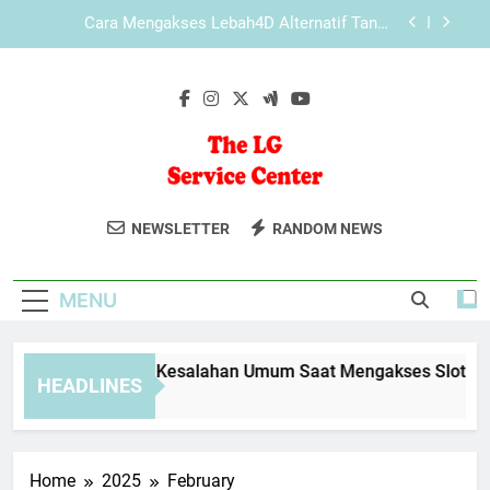
Skip
Slot Lebah4D dengan Layanan Akses yang Mudah
to
Dipahami
content
Panduan LAE138 Login dengan Browser yang
Stabil untuk Akses Lebih Aman
Tips Menghindari Kesalahan Umum Saat
Mengakses Slot Lebah4D
Cara Mengakses Lebah4D Alternatif Tanpa
Gangguan Berlebih
The LG Service
Dapatkan Layanan Perbaikan Resmi LG
Slot Lebah4D dengan Layanan Akses yang Mudah
NEWSLETTER
RANDOM NEWS
Dipahami
Center
Dari The LG Service Center. Layanan
Panduan LAE138 Login dengan Browser yang
Cepat Dan Profesional Untuk Produk LG
Stabil untuk Akses Lebih Aman
MENU
Anda.
ips Menghindari Kesalahan Umum Saat Mengakses Slot Leba
HEADLINES
 Months Ago
Home
2025
February