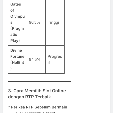
Gates
of
Olympu
s
96.5%
Tinggi
(Pragm
atic
Play)
Divine
Fortune
Progres
94.5%
(NetEnt
if
)
3. Cara Memilih Slot Online
dengan RTP Terbaik
?
Periksa RTP Sebelum Bermain