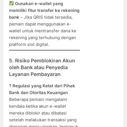
Gunakan e-wallet yang
memiliki fitur transfer ke rekening
bank
– Jika QRIS tidak tersedia,
pemain dapat menggunakan e-
wallet untuk mentransfer dana ke
rekening yang terhubung dengan
platform slot digital.
5. Risiko Pemblokiran Akun
oleh Bank atau Penyedia
Layanan Pembayaran
? Regulasi yang Ketat dari Pihak
Bank dan Otoritas Keuangan
Beberapa pemain mengalami
kendala ketika akun e-wallet
mereka diblokir atau dibatasi
setelah melakukan transaksi yang
dianggap mencurigakan, termasuk