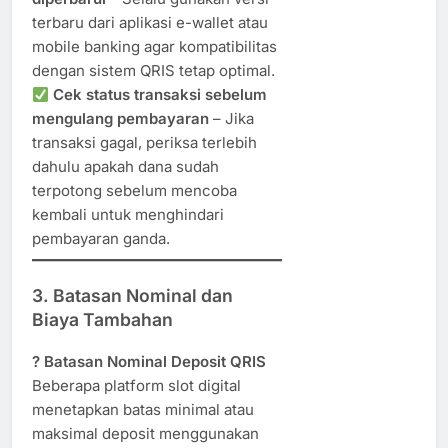
terbaru dari aplikasi e-wallet atau
mobile banking agar kompatibilitas
dengan sistem QRIS tetap optimal.
Cek status transaksi sebelum
mengulang pembayaran
– Jika
transaksi gagal, periksa terlebih
dahulu apakah dana sudah
terpotong sebelum mencoba
kembali untuk menghindari
pembayaran ganda.
3. Batasan Nominal dan
Biaya Tambahan
? Batasan Nominal Deposit QRIS
Beberapa platform slot digital
menetapkan batas minimal atau
maksimal deposit menggunakan