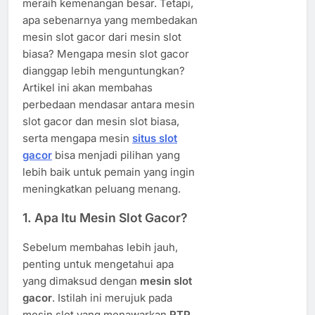
meraih kemenangan besar. Tetapi,
apa sebenarnya yang membedakan
mesin slot gacor dari mesin slot
biasa? Mengapa mesin slot gacor
dianggap lebih menguntungkan?
Artikel ini akan membahas
perbedaan mendasar antara mesin
slot gacor dan mesin slot biasa,
serta mengapa mesin
situs slot
gacor
bisa menjadi pilihan yang
lebih baik untuk pemain yang ingin
meningkatkan peluang menang.
1.
Apa Itu Mesin Slot Gacor?
Sebelum membahas lebih jauh,
penting untuk mengetahui apa
yang dimaksud dengan
mesin slot
gacor
. Istilah ini merujuk pada
mesin slot yang menawarkan
RTP