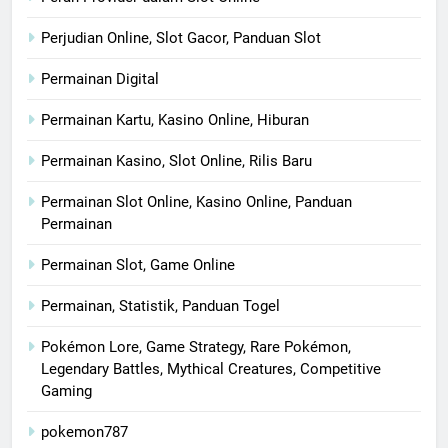
Perjudian Online, Slot Gacor, Panduan Slot
Permainan Digital
Permainan Kartu, Kasino Online, Hiburan
Permainan Kasino, Slot Online, Rilis Baru
Permainan Slot Online, Kasino Online, Panduan
Permainan
Permainan Slot, Game Online
Permainan, Statistik, Panduan Togel
Pokémon Lore, Game Strategy, Rare Pokémon,
Legendary Battles, Mythical Creatures, Competitive
Gaming
pokemon787