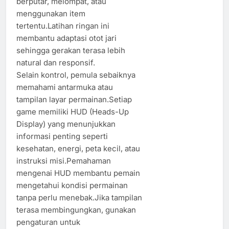
berputar, melompat, atau
menggunakan item
tertentu.Latihan ringan ini
membantu adaptasi otot jari
sehingga gerakan terasa lebih
natural dan responsif.
Selain kontrol, pemula sebaiknya
memahami antarmuka atau
tampilan layar permainan.Setiap
game memiliki HUD (Heads-Up
Display) yang menunjukkan
informasi penting seperti
kesehatan, energi, peta kecil, atau
instruksi misi.Pemahaman
mengenai HUD membantu pemain
mengetahui kondisi permainan
tanpa perlu menebak.Jika tampilan
terasa membingungkan, gunakan
pengaturan untuk