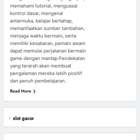
memahami tutorial, menguasai
kontrol dasar, mengenal
antarmuka, belajar bertahap,
memanfaatkan sumber tambahan,
menjaga waktu bermain, serta
memiliki kesabaran, pemain awam
dapat memulai perjalanan bermain
game dengan mantap.Pendekatan
yang terarah akan membuat
pengalaman mereka lebih positif
dan penuh pembelajaran.
Read More
slot gacor