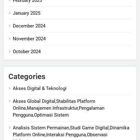
February 2025
January 2025
December 2024
November 2024
October 2024
Categories
Akses Digital & Teknologi
Akses Global Digital,Stabilitas Platform
Online,Manajemen Infrastruktur,Pengalaman
Pengguna,Optimasi Sistem
Analisis Sistem Permainan,Studi Game Digital,Dinamika
Platform Online,Interaksi Pengguna,Observasi