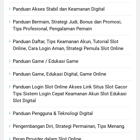
Panduan Akses Stabil dan Keamanan Digital
Panduan Bermain, Strategi Judi, Bonus dan Promosi,
Tips Profesional, Pengalaman Pemain
Panduan Daftar, Tips Keamanan Akun, Tutorial Slot
Online, Cara Login Aman, Strategi Pemula Slot Online
Panduan Game / Edukasi Game
Panduan Game, Edukasi Digital, Game Online
Panduan Login Slot Online Akses Link Situs Slot Gacor
Tips Sistem Login Cepat Keamanan Akun Slot Edukasi
Slot Digital
Panduan Pengguna & Teknologi Digital
Pengembangan Diri, Strategi Permainan, Tips Menang.
Peran Provider dalam Slot Online