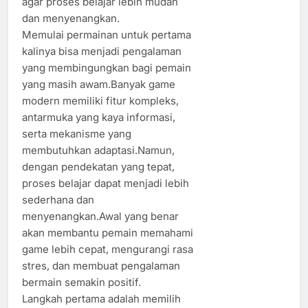
agar proses belajar lebih mudah
dan menyenangkan.
Memulai permainan untuk pertama
kalinya bisa menjadi pengalaman
yang membingungkan bagi pemain
yang masih awam.Banyak game
modern memiliki fitur kompleks,
antarmuka yang kaya informasi,
serta mekanisme yang
membutuhkan adaptasi.Namun,
dengan pendekatan yang tepat,
proses belajar dapat menjadi lebih
sederhana dan
menyenangkan.Awal yang benar
akan membantu pemain memahami
game lebih cepat, mengurangi rasa
stres, dan membuat pengalaman
bermain semakin positif.
Langkah pertama adalah memilih