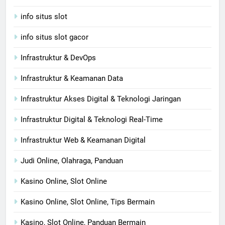
info situs slot
info situs slot gacor
Infrastruktur & DevOps
Infrastruktur & Keamanan Data
Infrastruktur Akses Digital & Teknologi Jaringan
Infrastruktur Digital & Teknologi Real-Time
Infrastruktur Web & Keamanan Digital
Judi Online, Olahraga, Panduan
Kasino Online, Slot Online
Kasino Online, Slot Online, Tips Bermain
Kasino, Slot Online, Panduan Bermain