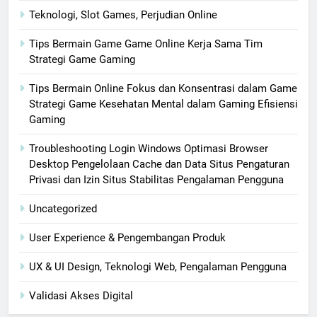
Teknologi, Slot Games, Perjudian Online
Tips Bermain Game Game Online Kerja Sama Tim
Strategi Game Gaming
Tips Bermain Online Fokus dan Konsentrasi dalam Game
Strategi Game Kesehatan Mental dalam Gaming Efisiensi
Gaming
Troubleshooting Login Windows Optimasi Browser
Desktop Pengelolaan Cache dan Data Situs Pengaturan
Privasi dan Izin Situs Stabilitas Pengalaman Pengguna
Uncategorized
User Experience & Pengembangan Produk
UX & UI Design, Teknologi Web, Pengalaman Pengguna
Validasi Akses Digital