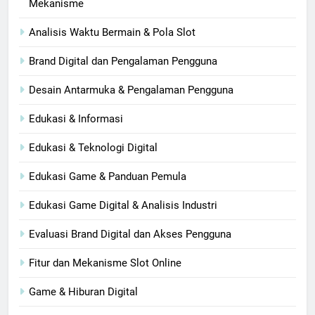
Mekanisme
Analisis Waktu Bermain & Pola Slot
Brand Digital dan Pengalaman Pengguna
Desain Antarmuka & Pengalaman Pengguna
Edukasi & Informasi
Edukasi & Teknologi Digital
Edukasi Game & Panduan Pemula
Edukasi Game Digital & Analisis Industri
Evaluasi Brand Digital dan Akses Pengguna
Fitur dan Mekanisme Slot Online
Game & Hiburan Digital