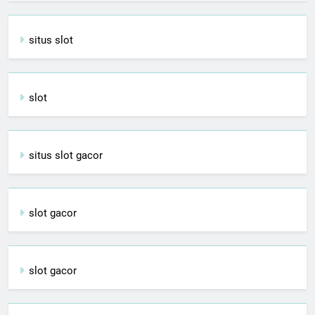
situs slot
slot
situs slot gacor
slot gacor
slot gacor