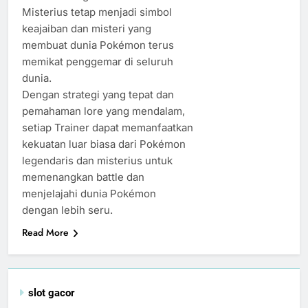
Misterius tetap menjadi simbol
keajaiban dan misteri yang
membuat dunia Pokémon terus
memikat penggemar di seluruh
dunia.
Dengan strategi yang tepat dan
pemahaman lore yang mendalam,
setiap Trainer dapat memanfaatkan
kekuatan luar biasa dari Pokémon
legendaris dan misterius untuk
memenangkan battle dan
menjelajahi dunia Pokémon
dengan lebih seru.
Read More
slot gacor