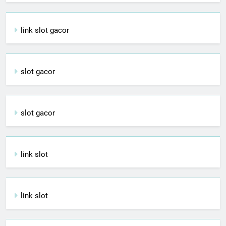
link slot gacor
slot gacor
slot gacor
link slot
link slot