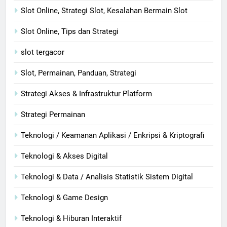
Slot Online, Strategi Slot, Kesalahan Bermain Slot
Slot Online, Tips dan Strategi
slot tergacor
Slot, Permainan, Panduan, Strategi
Strategi Akses & Infrastruktur Platform
Strategi Permainan
Teknologi / Keamanan Aplikasi / Enkripsi & Kriptografi
Teknologi & Akses Digital
Teknologi & Data / Analisis Statistik Sistem Digital
Teknologi & Game Design
Teknologi & Hiburan Interaktif