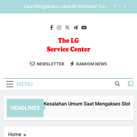
Skip
Slot Lebah4D dengan Layanan Akses yang Mudah
to
Dipahami
content
Panduan LAE138 Login dengan Browser yang
Stabil untuk Akses Lebih Aman
Tips Menghindari Kesalahan Umum Saat
Mengakses Slot Lebah4D
Cara Mengakses Lebah4D Alternatif Tanpa
Gangguan Berlebih
The LG Service
Dapatkan Layanan Perbaikan Resmi LG
Slot Lebah4D dengan Layanan Akses yang Mudah
NEWSLETTER
RANDOM NEWS
Dipahami
Center
Dari The LG Service Center. Layanan
Panduan LAE138 Login dengan Browser yang
Cepat Dan Profesional Untuk Produk LG
Stabil untuk Akses Lebih Aman
MENU
Anda.
ips Menghindari Kesalahan Umum Saat Mengakses Slot Leba
HEADLINES
Months Ago
Home