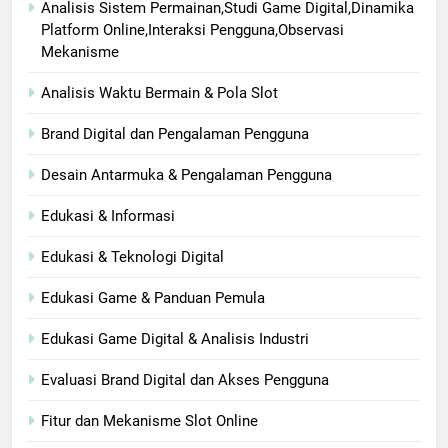
Analisis Sistem Permainan,Studi Game Digital,Dinamika
Platform Online,Interaksi Pengguna,Observasi
Mekanisme
Analisis Waktu Bermain & Pola Slot
Brand Digital dan Pengalaman Pengguna
Desain Antarmuka & Pengalaman Pengguna
Edukasi & Informasi
Edukasi & Teknologi Digital
Edukasi Game & Panduan Pemula
Edukasi Game Digital & Analisis Industri
Evaluasi Brand Digital dan Akses Pengguna
Fitur dan Mekanisme Slot Online