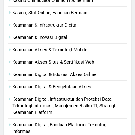
Kasino Online, Slot Online, Tips Bermain
Kasino, Slot Online, Panduan Bermain
Keamanan & Infrastruktur Digital
Keamanan & Inovasi Digital
Keamanan Akses & Teknologi Mobile
Keamanan Akses Situs & Sertifikasi Web
Keamanan Digital & Edukasi Akses Online
Keamanan Digital & Pengelolaan Akses
Keamanan Digital, Infrastruktur dan Proteksi Data,
Teknologi Informasi, Manajemen Risiko TI, Strategi
Keamanan Platform
Keamanan Digital, Panduan Platform, Teknologi
Informasi