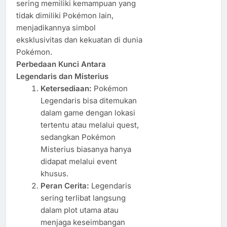
sering memiliki kemampuan yang
tidak dimiliki Pokémon lain,
menjadikannya simbol
eksklusivitas dan kekuatan di dunia
Pokémon.
Perbedaan Kunci Antara
Legendaris dan Misterius
Ketersediaan:
Pokémon
Legendaris bisa ditemukan
dalam game dengan lokasi
tertentu atau melalui quest,
sedangkan Pokémon
Misterius biasanya hanya
didapat melalui event
khusus.
Peran Cerita:
Legendaris
sering terlibat langsung
dalam plot utama atau
menjaga keseimbangan