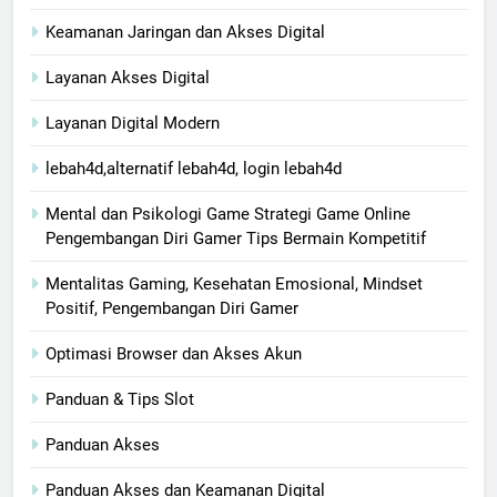
Keamanan Jaringan dan Akses Digital
Layanan Akses Digital
Layanan Digital Modern
lebah4d,alternatif lebah4d, login lebah4d
Mental dan Psikologi Game Strategi Game Online
Pengembangan Diri Gamer Tips Bermain Kompetitif
Mentalitas Gaming, Kesehatan Emosional, Mindset
Positif, Pengembangan Diri Gamer
Optimasi Browser dan Akses Akun
Panduan & Tips Slot
Panduan Akses
Panduan Akses dan Keamanan Digital