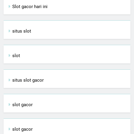
Slot gacor hari ini
situs slot
slot
situs slot gacor
slot gacor
slot gacor