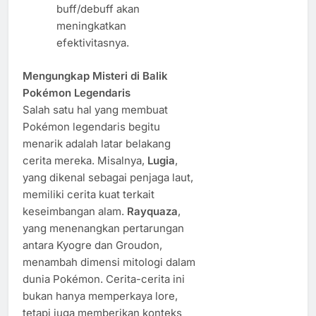
buff/debuff akan
meningkatkan
efektivitasnya.
Mengungkap Misteri di Balik
Pokémon Legendaris
Salah satu hal yang membuat
Pokémon legendaris begitu
menarik adalah latar belakang
cerita mereka. Misalnya,
Lugia
,
yang dikenal sebagai penjaga laut,
memiliki cerita kuat terkait
keseimbangan alam.
Rayquaza
,
yang menenangkan pertarungan
antara Kyogre dan Groudon,
menambah dimensi mitologi dalam
dunia Pokémon. Cerita-cerita ini
bukan hanya memperkaya lore,
tetapi juga memberikan konteks