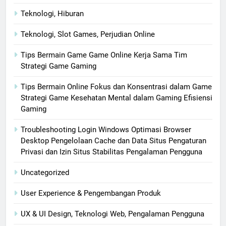
Teknologi, Hiburan
Teknologi, Slot Games, Perjudian Online
Tips Bermain Game Game Online Kerja Sama Tim
Strategi Game Gaming
Tips Bermain Online Fokus dan Konsentrasi dalam Game
Strategi Game Kesehatan Mental dalam Gaming Efisiensi
Gaming
Troubleshooting Login Windows Optimasi Browser
Desktop Pengelolaan Cache dan Data Situs Pengaturan
Privasi dan Izin Situs Stabilitas Pengalaman Pengguna
Uncategorized
User Experience & Pengembangan Produk
UX & UI Design, Teknologi Web, Pengalaman Pengguna