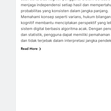
menjaga independensi setiap hasil dan mempertaha
probabilitas yang konsisten dalam jangka panjang.
Memahami konsep seperti varians, hukum bilangan 
kognitif membantu menciptakan perspektif yang leb
sistem digital berbasis algoritma acak. Dengan pen
dan statistik, pengguna dapat memiliki pemahaman y
dan tidak terjebak dalam interpretasi jangka pend
Read More