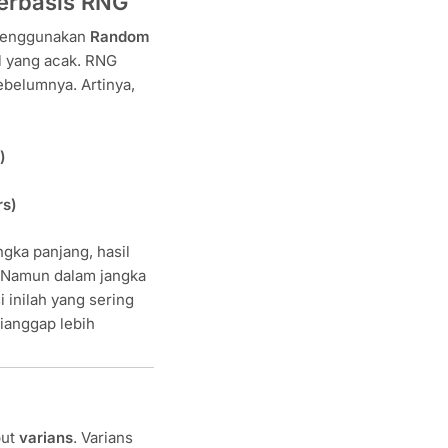
Berbasis RNG
 menggunakan
Random
l yang acak. RNG
ebelumnya. Artinya,
)
rs)
gka panjang, hasil
a. Namun dalam jangka
i inilah yang sering
dianggap lebih
but
varians
. Varians