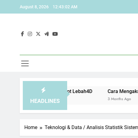
Skip
August 8, 2026
12:43:03 AM
to
content
The
Dapatkan 
m Saat Mengakses Slot Lebah4D
Cara Mengakses Lebah
3 Months Ago
HEADLINES
Home
Teknologi & Data / Analisis Statistik Sistem