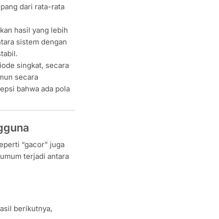
ang dari rata-rata
an hasil yang lebih
ntara sistem dengan
tabil.
iode singkat, secara
Namun secara
epsi bahwa ada pola
ngguna
eperti “gacor” juga
 umum terjadi antara
sil berikutnya,