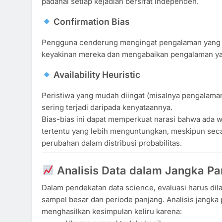
padahal setiap kejadian bersifat independen.
Confirmation Bias
Pengguna cenderung mengingat pengalaman yan
keyakinan mereka dan mengabaikan pengalaman ya
Availability Heuristic
Peristiwa yang mudah diingat (misalnya pengalaman 
sering terjadi daripada kenyataannya.
Bias-bias ini dapat memperkuat narasi bahwa ada w
tertentu yang lebih menguntungkan, meskipun secara
perubahan dalam distribusi probabilitas.
Analisis Data dalam Jangka Pa
Dalam pendekatan data science, evaluasi harus d
sampel besar dan periode panjang. Analisis jangka 
menghasilkan kesimpulan keliru karena: