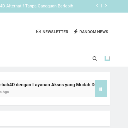
D Alternatif Tanpa Gangguan Berlebih
n Layanan Akses yang Mudah Dipahami
r yang Stabil untuk Akses Lebih Aman
NEWSLETTER
RANDOM NEWS
n Umum Saat Mengakses Slot Lebah4D
an Cepat Dan Profesional Untuk Produk LG Anda.
D Alternatif Tanpa Gangguan Berlebih
n Layanan Akses yang Mudah Dipahami
r yang Stabil untuk Akses Lebih Aman
dengan Layanan Akses yang Mudah Dipahami
Panduan L
3 Months Ag