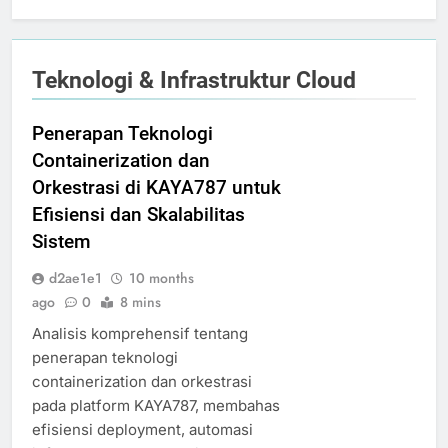
Teknologi & Infrastruktur Cloud
Penerapan Teknologi
Containerization dan
Orkestrasi di KAYA787 untuk
Efisiensi dan Skalabilitas
Sistem
d2ae1e1
10 months
ago
0
8 mins
Analisis komprehensif tentang
penerapan teknologi
containerization dan orkestrasi
pada platform KAYA787, membahas
efisiensi deployment, automasi