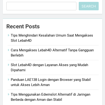
SEARCH
Recent Posts
Tips Menghindari Kesalahan Umum Saat Mengakses
Slot Lebah4D
Cara Mengakses Lebah4D Alternatif Tanpa Gangguan
Berlebih
Slot Lebah4D dengan Layanan Akses yang Mudah
Dipahami
Panduan LAE138 Login dengan Browser yang Stabil
untuk Akses Lebih Aman
Tips Menggunakan Edwinslot Alternatif di Jaringan
Berbeda dengan Aman dan Stabil