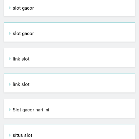
slot gacor
slot gacor
link slot
link slot
Slot gacor hari ini
situs slot