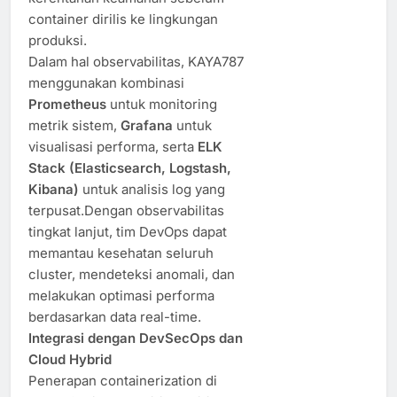
container dirilis ke lingkungan
produksi.
Dalam hal observabilitas, KAYA787
menggunakan kombinasi
Prometheus
untuk monitoring
metrik sistem,
Grafana
untuk
visualisasi performa, serta
ELK
Stack (Elasticsearch, Logstash,
Kibana)
untuk analisis log yang
terpusat.Dengan observabilitas
tingkat lanjut, tim DevOps dapat
memantau kesehatan seluruh
cluster, mendeteksi anomali, dan
melakukan optimasi performa
berdasarkan data real-time.
Integrasi dengan DevSecOps dan
Cloud Hybrid
Penerapan containerization di