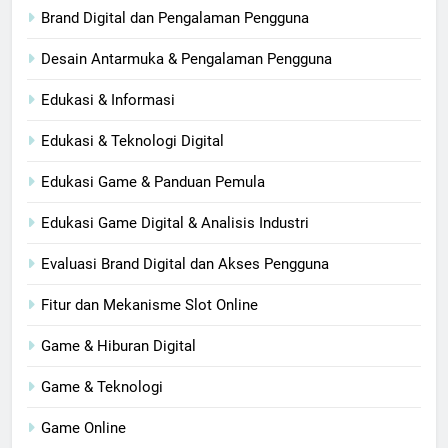
Brand Digital dan Pengalaman Pengguna
Desain Antarmuka & Pengalaman Pengguna
Edukasi & Informasi
Edukasi & Teknologi Digital
Edukasi Game & Panduan Pemula
Edukasi Game Digital & Analisis Industri
Evaluasi Brand Digital dan Akses Pengguna
Fitur dan Mekanisme Slot Online
Game & Hiburan Digital
Game & Teknologi
Game Online