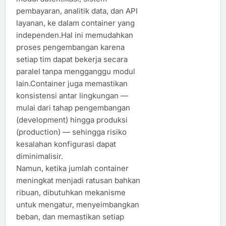
pembayaran, analitik data, dan API
layanan, ke dalam container yang
independen.Hal ini memudahkan
proses pengembangan karena
setiap tim dapat bekerja secara
paralel tanpa mengganggu modul
lain.Container juga memastikan
konsistensi antar lingkungan —
mulai dari tahap pengembangan
(development) hingga produksi
(production) — sehingga risiko
kesalahan konfigurasi dapat
diminimalisir.
Namun, ketika jumlah container
meningkat menjadi ratusan bahkan
ribuan, dibutuhkan mekanisme
untuk mengatur, menyeimbangkan
beban, dan memastikan setiap