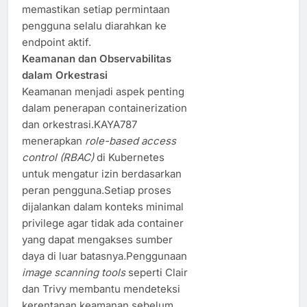
memastikan setiap permintaan
pengguna selalu diarahkan ke
endpoint aktif.
Keamanan dan Observabilitas
dalam Orkestrasi
Keamanan menjadi aspek penting
dalam penerapan containerization
dan orkestrasi.KAYA787
menerapkan
role-based access
control (RBAC)
di Kubernetes
untuk mengatur izin berdasarkan
peran pengguna.Setiap proses
dijalankan dalam konteks minimal
privilege agar tidak ada container
yang dapat mengakses sumber
daya di luar batasnya.Penggunaan
image scanning tools
seperti Clair
dan Trivy membantu mendeteksi
kerentanan keamanan sebelum