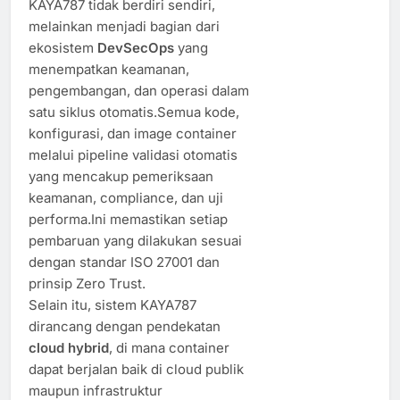
KAYA787 tidak berdiri sendiri,
melainkan menjadi bagian dari
ekosistem
DevSecOps
yang
menempatkan keamanan,
pengembangan, dan operasi dalam
satu siklus otomatis.Semua kode,
konfigurasi, dan image container
melalui pipeline validasi otomatis
yang mencakup pemeriksaan
keamanan, compliance, dan uji
performa.Ini memastikan setiap
pembaruan yang dilakukan sesuai
dengan standar ISO 27001 dan
prinsip Zero Trust.
Selain itu, sistem KAYA787
dirancang dengan pendekatan
cloud hybrid
, di mana container
dapat berjalan baik di cloud publik
maupun infrastruktur