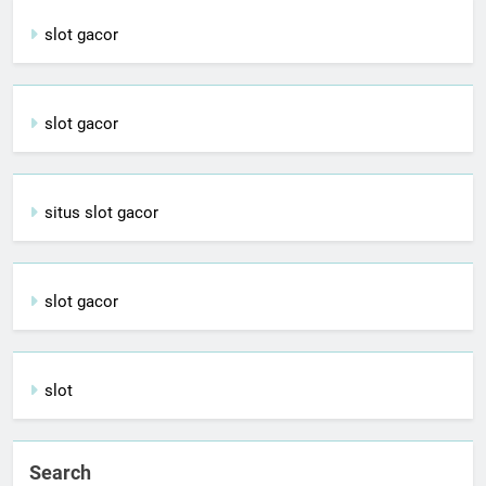
slot gacor
slot gacor
situs slot gacor
slot gacor
slot
Search