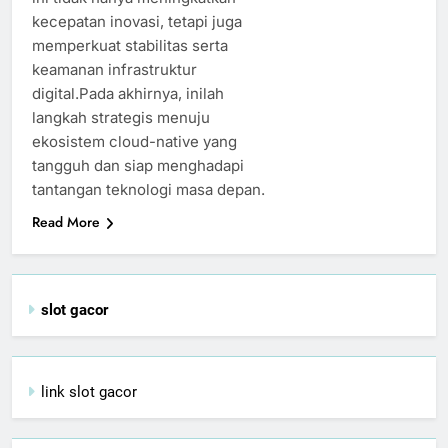
kecepatan inovasi, tetapi juga
memperkuat stabilitas serta
keamanan infrastruktur
digital.Pada akhirnya, inilah
langkah strategis menuju
ekosistem cloud-native yang
tangguh dan siap menghadapi
tantangan teknologi masa depan.
Read More
slot gacor
link slot gacor