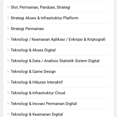
Slot, Permainan, Panduan, Strategi
Strategi Akses & Infrastruktur Platform
Strategi Permainan
Teknologi / Keamanan Aplikasi / Enkripsi & Kriptografi
Teknologi & Akses Digital
Teknologi & Data / Analisis Statistik Sistem Digital
Teknologi & Game Design
Teknologi & Hiburan Interaktif
Teknologi & Infrastruktur Cloud
Teknologi & Inovasi Permainan Digital
Teknologi & Keamanan Digital