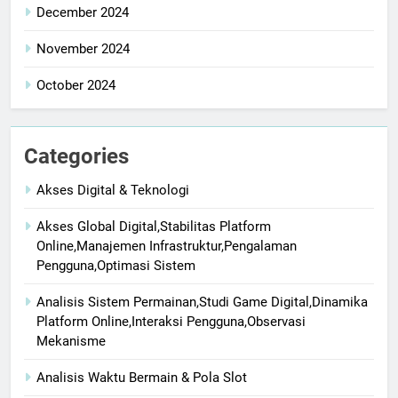
December 2024
November 2024
October 2024
Categories
Akses Digital & Teknologi
Akses Global Digital,Stabilitas Platform
Online,Manajemen Infrastruktur,Pengalaman
Pengguna,Optimasi Sistem
Analisis Sistem Permainan,Studi Game Digital,Dinamika
Platform Online,Interaksi Pengguna,Observasi
Mekanisme
Analisis Waktu Bermain & Pola Slot