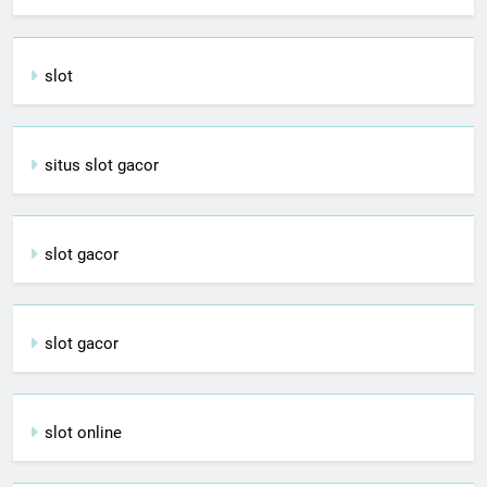
slot
situs slot gacor
slot gacor
slot gacor
slot online