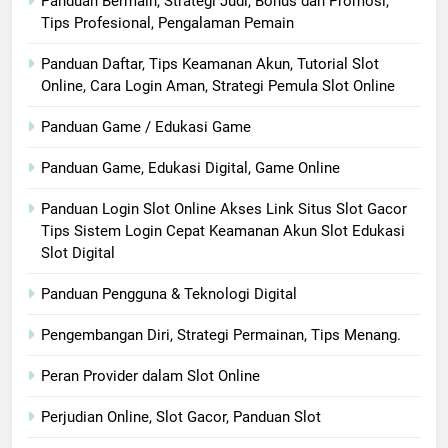
Panduan Bermain, Strategi Judi, Bonus dan Promosi,
Tips Profesional, Pengalaman Pemain
Panduan Daftar, Tips Keamanan Akun, Tutorial Slot
Online, Cara Login Aman, Strategi Pemula Slot Online
Panduan Game / Edukasi Game
Panduan Game, Edukasi Digital, Game Online
Panduan Login Slot Online Akses Link Situs Slot Gacor
Tips Sistem Login Cepat Keamanan Akun Slot Edukasi
Slot Digital
Panduan Pengguna & Teknologi Digital
Pengembangan Diri, Strategi Permainan, Tips Menang.
Peran Provider dalam Slot Online
Perjudian Online, Slot Gacor, Panduan Slot