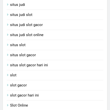
situs judi
situs judi slot
situs judi slot gacor
situs judi slot online
situs slot
situs slot gacor
situs slot gacor hari ini
slot
slot gacor
slot gacor hari ini
Slot Online