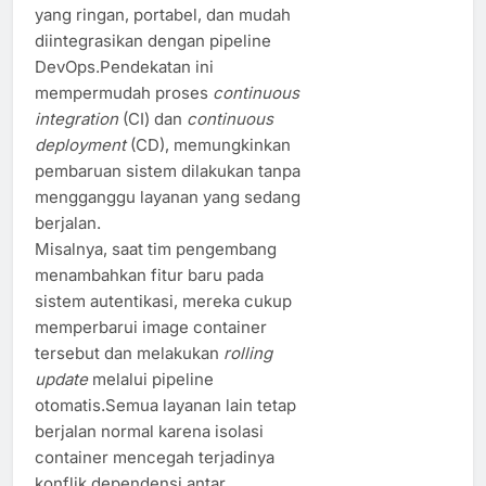
yang ringan, portabel, dan mudah
diintegrasikan dengan pipeline
DevOps.Pendekatan ini
mempermudah proses
continuous
integration
(CI) dan
continuous
deployment
(CD), memungkinkan
pembaruan sistem dilakukan tanpa
mengganggu layanan yang sedang
berjalan.
Misalnya, saat tim pengembang
menambahkan fitur baru pada
sistem autentikasi, mereka cukup
memperbarui image container
tersebut dan melakukan
rolling
update
melalui pipeline
otomatis.Semua layanan lain tetap
berjalan normal karena isolasi
container mencegah terjadinya
konflik dependensi antar