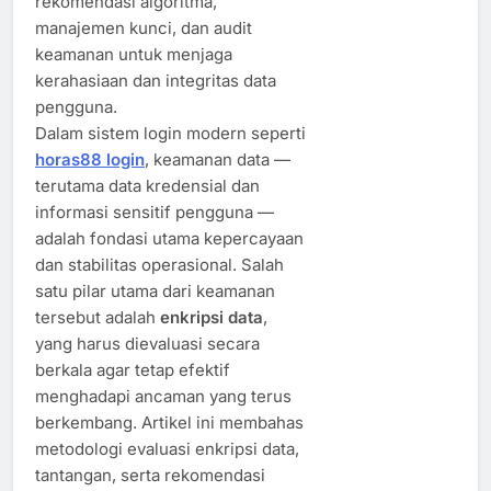
rekomendasi algoritma,
manajemen kunci, dan audit
keamanan untuk menjaga
kerahasiaan dan integritas data
pengguna.
Dalam sistem login modern seperti
horas88 login
, keamanan data —
terutama data kredensial dan
informasi sensitif pengguna —
adalah fondasi utama kepercayaan
dan stabilitas operasional. Salah
satu pilar utama dari keamanan
tersebut adalah
enkripsi data
,
yang harus dievaluasi secara
berkala agar tetap efektif
menghadapi ancaman yang terus
berkembang. Artikel ini membahas
metodologi evaluasi enkripsi data,
tantangan, serta rekomendasi