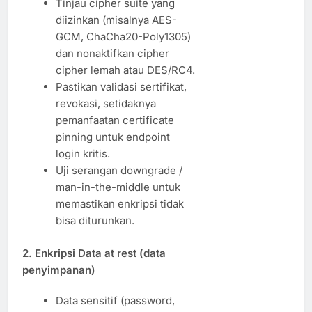
Tinjau cipher suite yang
diizinkan (misalnya AES-
GCM, ChaCha20-Poly1305)
dan nonaktifkan cipher
cipher lemah atau DES/RC4.
Pastikan validasi sertifikat,
revokasi, setidaknya
pemanfaatan certificate
pinning untuk endpoint
login kritis.
Uji serangan downgrade /
man-in-the-middle untuk
memastikan enkripsi tidak
bisa diturunkan.
2. Enkripsi Data at rest (data
penyimpanan)
Data sensitif (password,