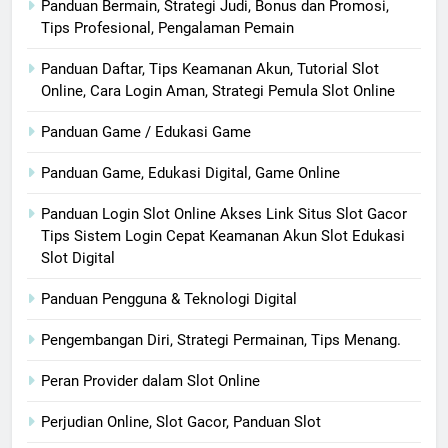
Panduan Bermain, Strategi Judi, Bonus dan Promosi,
Tips Profesional, Pengalaman Pemain
Panduan Daftar, Tips Keamanan Akun, Tutorial Slot
Online, Cara Login Aman, Strategi Pemula Slot Online
Panduan Game / Edukasi Game
Panduan Game, Edukasi Digital, Game Online
Panduan Login Slot Online Akses Link Situs Slot Gacor
Tips Sistem Login Cepat Keamanan Akun Slot Edukasi
Slot Digital
Panduan Pengguna & Teknologi Digital
Pengembangan Diri, Strategi Permainan, Tips Menang.
Peran Provider dalam Slot Online
Perjudian Online, Slot Gacor, Panduan Slot