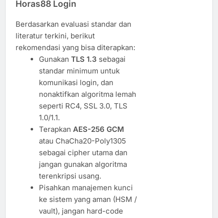
Horas88 Login
Berdasarkan evaluasi standar dan
literatur terkini, berikut
rekomendasi yang bisa diterapkan:
Gunakan
TLS 1.3
sebagai
standar minimum untuk
komunikasi login, dan
nonaktifkan algoritma lemah
seperti RC4, SSL 3.0, TLS
1.0/1.1.
Terapkan
AES-256 GCM
atau ChaCha20-Poly1305
sebagai cipher utama dan
jangan gunakan algoritma
terenkripsi usang.
Pisahkan manajemen kunci
ke sistem yang aman (HSM /
vault), jangan hard-code