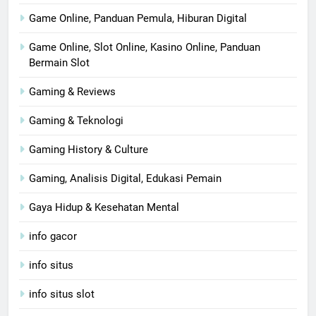
Game Online, Panduan Pemula, Hiburan Digital
Game Online, Slot Online, Kasino Online, Panduan
Bermain Slot
Gaming & Reviews
Gaming & Teknologi
Gaming History & Culture
Gaming, Analisis Digital, Edukasi Pemain
Gaya Hidup & Kesehatan Mental
info gacor
info situs
info situs slot