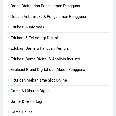
Brand Digital dan Pengalaman Pengguna
Desain Antarmuka & Pengalaman Pengguna
Edukasi & Informasi
Edukasi & Teknologi Digital
Edukasi Game & Panduan Pemula
Edukasi Game Digital & Analisis Industri
Evaluasi Brand Digital dan Akses Pengguna
Fitur dan Mekanisme Slot Online
Game & Hiburan Digital
Game & Teknologi
Game Online