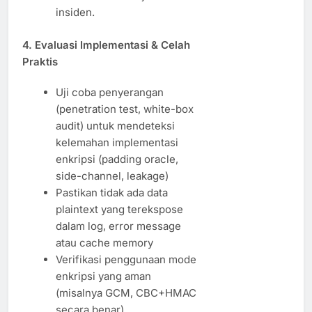
insiden.
4. Evaluasi Implementasi & Celah
Praktis
Uji coba penyerangan
(penetration test, white-box
audit) untuk mendeteksi
kelemahan implementasi
enkripsi (padding oracle,
side-channel, leakage)
Pastikan tidak ada data
plaintext yang terekspose
dalam log, error message
atau cache memory
Verifikasi penggunaan mode
enkripsi yang aman
(misalnya GCM, CBC+HMAC
secara benar)