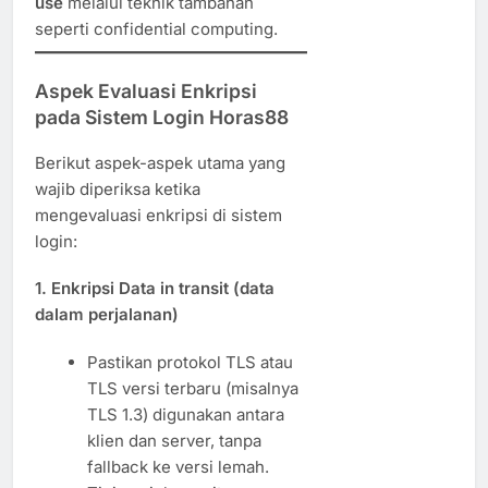
use
melalui teknik tambahan
seperti confidential computing.
Aspek Evaluasi Enkripsi
pada Sistem Login Horas88
Berikut aspek-aspek utama yang
wajib diperiksa ketika
mengevaluasi enkripsi di sistem
login:
1. Enkripsi Data in transit (data
dalam perjalanan)
Pastikan protokol TLS atau
TLS versi terbaru (misalnya
TLS 1.3) digunakan antara
klien dan server, tanpa
fallback ke versi lemah.