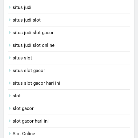
situs judi
situs judi slot
situs judi slot gacor
situs judi slot online
situs slot
situs slot gacor
situs slot gacor hari ini
slot
slot gacor
slot gacor hari ini
Slot Online