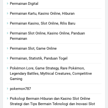
Permainan Digital
Permainan Kartu, Kasino Online, Hiburan
Permainan Kasino, Slot Online, Rilis Baru
Permainan Slot Online, Kasino Online, Panduan
Permainan
Permainan Slot, Game Online
Permainan, Statistik, Panduan Togel
Pokémon Lore, Game Strategy, Rare Pokémon,
Legendary Battles, Mythical Creatures, Competitive
Gaming
pokemon787
Psikologi Bermain Hiburan dan Kasino Slot Online
Strategi dan Tips Bermain Teknologi dan Inovasi Slot