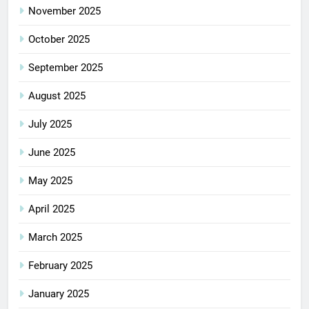
November 2025
October 2025
September 2025
August 2025
July 2025
June 2025
May 2025
April 2025
March 2025
February 2025
January 2025