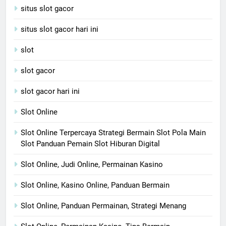
situs slot gacor
situs slot gacor hari ini
slot
slot gacor
slot gacor hari ini
Slot Online
Slot Online Terpercaya Strategi Bermain Slot Pola Main
Slot Panduan Pemain Slot Hiburan Digital
Slot Online, Judi Online, Permainan Kasino
Slot Online, Kasino Online, Panduan Bermain
Slot Online, Panduan Permainan, Strategi Menang