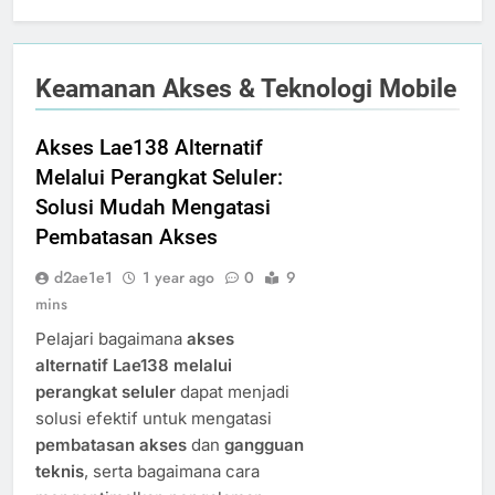
Keamanan Akses & Teknologi Mobile
Akses Lae138 Alternatif
Melalui Perangkat Seluler:
Solusi Mudah Mengatasi
Pembatasan Akses
d2ae1e1
1 year ago
0
9
mins
Pelajari bagaimana
akses
alternatif Lae138 melalui
perangkat seluler
dapat menjadi
solusi efektif untuk mengatasi
pembatasan akses
dan
gangguan
teknis
, serta bagaimana cara