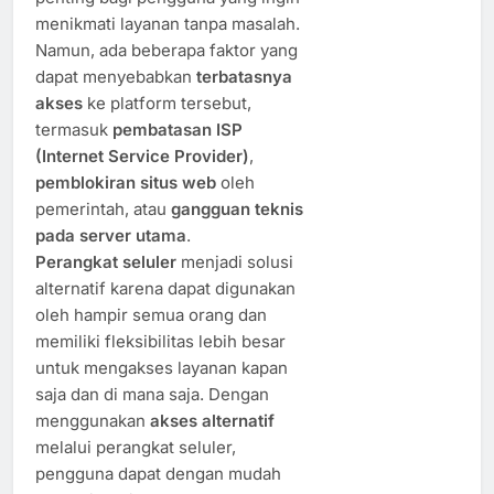
menikmati layanan tanpa masalah.
Namun, ada beberapa faktor yang
dapat menyebabkan
terbatasnya
akses
ke platform tersebut,
termasuk
pembatasan ISP
(Internet Service Provider)
,
pemblokiran situs web
oleh
pemerintah, atau
gangguan teknis
pada server utama
.
Perangkat seluler
menjadi solusi
alternatif karena dapat digunakan
oleh hampir semua orang dan
memiliki fleksibilitas lebih besar
untuk mengakses layanan kapan
saja dan di mana saja. Dengan
menggunakan
akses alternatif
melalui perangkat seluler,
pengguna dapat dengan mudah