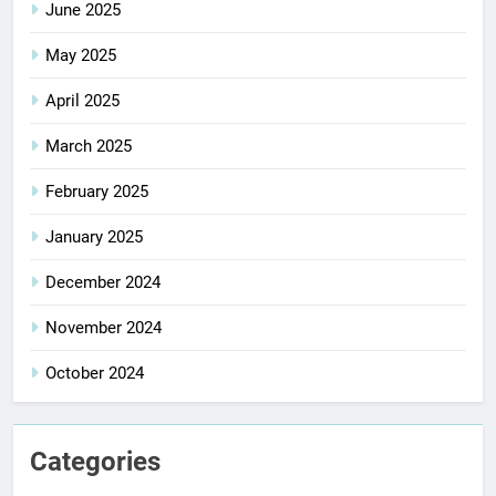
June 2025
May 2025
April 2025
March 2025
February 2025
January 2025
December 2024
November 2024
October 2024
Categories