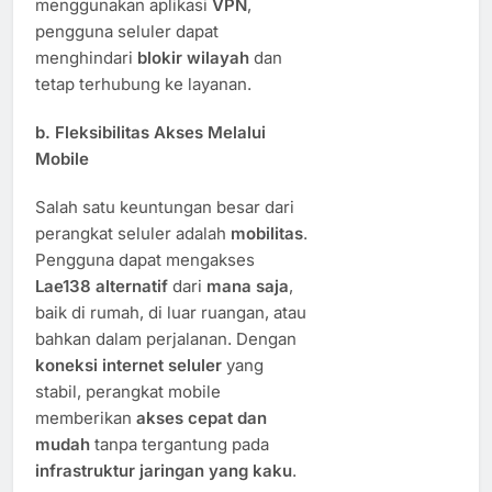
menggunakan aplikasi
VPN
,
pengguna seluler dapat
menghindari
blokir wilayah
dan
tetap terhubung ke layanan.
b.
Fleksibilitas Akses Melalui
Mobile
Salah satu keuntungan besar dari
perangkat seluler adalah
mobilitas
.
Pengguna dapat mengakses
Lae138 alternatif
dari
mana saja
,
baik di rumah, di luar ruangan, atau
bahkan dalam perjalanan. Dengan
koneksi internet seluler
yang
stabil, perangkat mobile
memberikan
akses cepat dan
mudah
tanpa tergantung pada
infrastruktur jaringan yang kaku
.