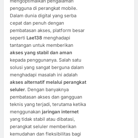
mengoptimalkan pengalaman
pengguna di perangkat mobile.
Dalam dunia digital yang serba
cepat dan penuh dengan
pembatasan akses, platform besar
seperti
Lae138
menghadapi
tantangan untuk memberikan
akses yang stabil dan aman
kepada penggunanya. Salah satu
solusi yang sangat berguna dalam
menghadapi masalah ini adalah
akses alternatif melalui perangkat
seluler
. Dengan banyaknya
pembatasan akses dan gangguan
teknis yang terjadi, terutama ketika
menggunakan
jaringan internet
yang tidak stabil atau dibatasi,
perangkat seluler memberikan
kemudahan dan fleksibilitas bagi