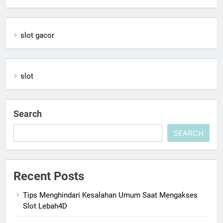
slot gacor
slot
Search
SEARCH
Recent Posts
Tips Menghindari Kesalahan Umum Saat Mengakses
Slot Lebah4D