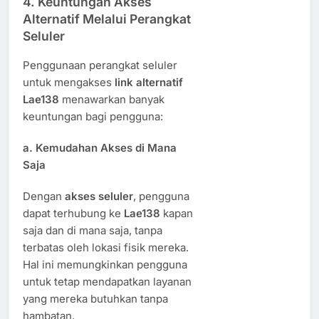
4.
Keuntungan Akses
Alternatif Melalui Perangkat
Seluler
Penggunaan perangkat seluler
untuk mengakses
link alternatif
Lae138
menawarkan banyak
keuntungan bagi pengguna:
a.
Kemudahan Akses di Mana
Saja
Dengan
akses seluler
, pengguna
dapat terhubung ke
Lae138
kapan
saja dan di mana saja, tanpa
terbatas oleh lokasi fisik mereka.
Hal ini memungkinkan pengguna
untuk tetap mendapatkan layanan
yang mereka butuhkan tanpa
hambatan.