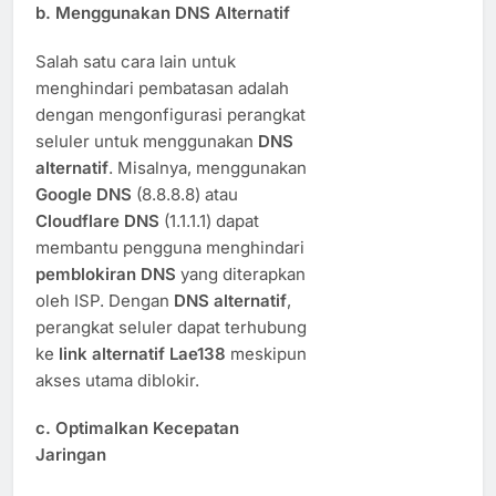
b.
Menggunakan DNS Alternatif
Salah satu cara lain untuk
menghindari pembatasan adalah
dengan mengonfigurasi perangkat
seluler untuk menggunakan
DNS
alternatif
. Misalnya, menggunakan
Google DNS
(8.8.8.8) atau
Cloudflare DNS
(1.1.1.1) dapat
membantu pengguna menghindari
pemblokiran DNS
yang diterapkan
oleh ISP. Dengan
DNS alternatif
,
perangkat seluler dapat terhubung
ke
link alternatif Lae138
meskipun
akses utama diblokir.
c.
Optimalkan Kecepatan
Jaringan