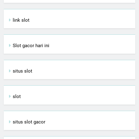
link slot
Slot gacor hari ini
situs slot
slot
situs slot gacor