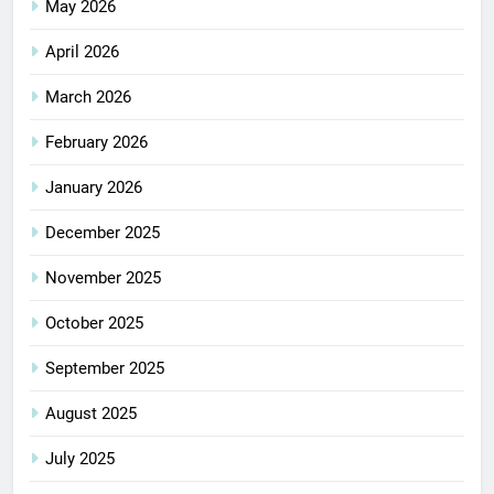
May 2026
April 2026
March 2026
February 2026
January 2026
December 2025
November 2025
October 2025
September 2025
August 2025
July 2025