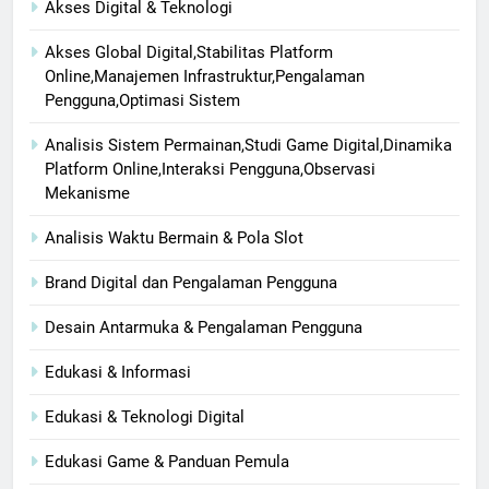
Akses Digital & Teknologi
Akses Global Digital,Stabilitas Platform
Online,Manajemen Infrastruktur,Pengalaman
Pengguna,Optimasi Sistem
Analisis Sistem Permainan,Studi Game Digital,Dinamika
Platform Online,Interaksi Pengguna,Observasi
Mekanisme
Analisis Waktu Bermain & Pola Slot
Brand Digital dan Pengalaman Pengguna
Desain Antarmuka & Pengalaman Pengguna
Edukasi & Informasi
Edukasi & Teknologi Digital
Edukasi Game & Panduan Pemula