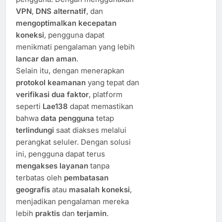
VPN
,
DNS alternatif
, dan
mengoptimalkan kecepatan
koneksi
, pengguna dapat
menikmati pengalaman yang lebih
lancar dan aman
.
Selain itu, dengan menerapkan
protokol keamanan
yang tepat dan
verifikasi dua faktor
, platform
seperti
Lae138
dapat memastikan
bahwa
data pengguna
tetap
terlindungi
saat diakses melalui
perangkat seluler. Dengan solusi
ini, pengguna dapat terus
mengakses layanan
tanpa
terbatas oleh
pembatasan
geografis
atau
masalah koneksi
,
menjadikan pengalaman mereka
lebih
praktis
dan
terjamin
.