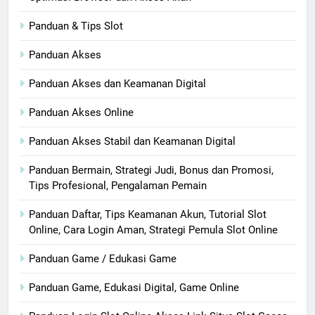
Panduan & Tips Slot
Panduan Akses
Panduan Akses dan Keamanan Digital
Panduan Akses Online
Panduan Akses Stabil dan Keamanan Digital
Panduan Bermain, Strategi Judi, Bonus dan Promosi,
Tips Profesional, Pengalaman Pemain
Panduan Daftar, Tips Keamanan Akun, Tutorial Slot
Online, Cara Login Aman, Strategi Pemula Slot Online
Panduan Game / Edukasi Game
Panduan Game, Edukasi Digital, Game Online