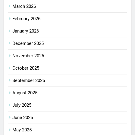
March 2026
February 2026
January 2026
December 2025
November 2025
October 2025
September 2025
August 2025
July 2025
June 2025
May 2025