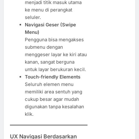
menjadi titik masuk utama
ke menu di perangkat
seluler.
Navigasi Geser (Swipe
Menu)
Pengguna bisa mengakses
submenu dengan
menggeser layar ke kiri atau
kanan, sangat berguna
untuk layar berukuran kecil.
Touch-friendly Elements
Seluruh elemen menu
memiliki area sentuh yang
cukup besar agar mudah
digunakan tanpa kesalahan
klik.
UX Navigasi Berdasarkan