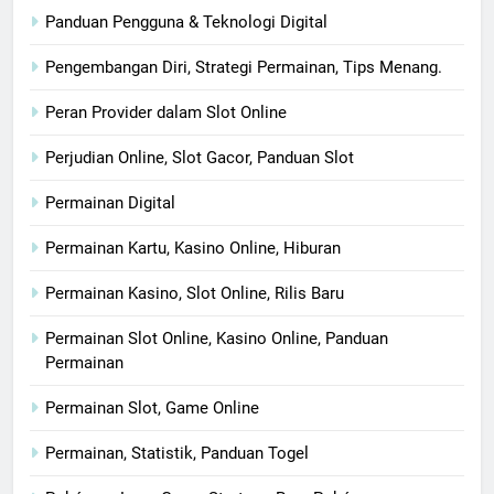
Panduan Pengguna & Teknologi Digital
Pengembangan Diri, Strategi Permainan, Tips Menang.
Peran Provider dalam Slot Online
Perjudian Online, Slot Gacor, Panduan Slot
Permainan Digital
Permainan Kartu, Kasino Online, Hiburan
Permainan Kasino, Slot Online, Rilis Baru
Permainan Slot Online, Kasino Online, Panduan
Permainan
Permainan Slot, Game Online
Permainan, Statistik, Panduan Togel