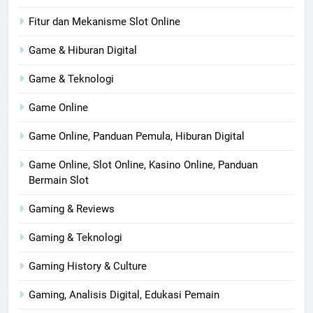
Fitur dan Mekanisme Slot Online
Game & Hiburan Digital
Game & Teknologi
Game Online
Game Online, Panduan Pemula, Hiburan Digital
Game Online, Slot Online, Kasino Online, Panduan
Bermain Slot
Gaming & Reviews
Gaming & Teknologi
Gaming History & Culture
Gaming, Analisis Digital, Edukasi Pemain