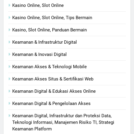
Kasino Online, Slot Online
Kasino Online, Slot Online, Tips Bermain
Kasino, Slot Online, Panduan Bermain
Keamanan & Infrastruktur Digital
Keamanan & Inovasi Digital
Keamanan Akses & Teknologi Mobile
Keamanan Akses Situs & Sertifikasi Web
Keamanan Digital & Edukasi Akses Online
Keamanan Digital & Pengelolaan Akses
Keamanan Digital, Infrastruktur dan Proteksi Data,
Teknologi Informasi, Manajemen Risiko TI, Strategi
Keamanan Platform