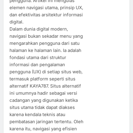
pengguna. Artikel ini mengulas
elemen navigasi utama, prinsip UX,
dan efektivitas arsitektur informasi
digital.
Dalam dunia digital modern,
navigasi bukan sekadar menu yang
mengarahkan pengguna dari satu
halaman ke halaman lain. Ia adalah
fondasi utama dari struktur
informasi dan pengalaman
pengguna (UX) di setiap situs web,
termasuk platform seperti situs
alternatif KAYA787. Situs alternatif
ini umumnya hadir sebagai versi
cadangan yang digunakan ketika
situs utama tidak dapat diakses
karena kendala teknis atau
pembatasan jaringan tertentu. Oleh
karena itu, navigasi yang efisien