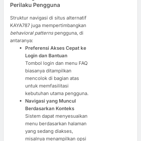
Perilaku Pengguna
Struktur navigasi di situs alternatif
KAYA787 juga mempertimbangkan
behavioral patterns
pengguna, di
antaranya:
Preferensi Akses Cepat ke
Login dan Bantuan
Tombol login dan menu FAQ
biasanya ditampilkan
mencolok di bagian atas
untuk memfasilitasi
kebutuhan utama pengguna.
Navigasi yang Muncul
Berdasarkan Konteks
Sistem dapat menyesuaikan
menu berdasarkan halaman
yang sedang diakses,
misalnya menampilkan opsi