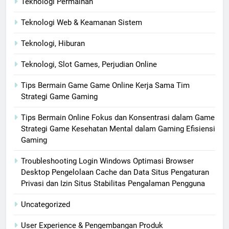
Teknologi Permainan
Teknologi Web & Keamanan Sistem
Teknologi, Hiburan
Teknologi, Slot Games, Perjudian Online
Tips Bermain Game Game Online Kerja Sama Tim
Strategi Game Gaming
Tips Bermain Online Fokus dan Konsentrasi dalam Game
Strategi Game Kesehatan Mental dalam Gaming Efisiensi
Gaming
Troubleshooting Login Windows Optimasi Browser
Desktop Pengelolaan Cache dan Data Situs Pengaturan
Privasi dan Izin Situs Stabilitas Pengalaman Pengguna
Uncategorized
User Experience & Pengembangan Produk