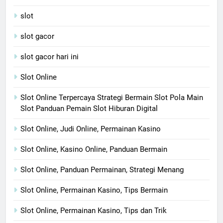
slot
slot gacor
slot gacor hari ini
Slot Online
Slot Online Terpercaya Strategi Bermain Slot Pola Main
Slot Panduan Pemain Slot Hiburan Digital
Slot Online, Judi Online, Permainan Kasino
Slot Online, Kasino Online, Panduan Bermain
Slot Online, Panduan Permainan, Strategi Menang
Slot Online, Permainan Kasino, Tips Bermain
Slot Online, Permainan Kasino, Tips dan Trik