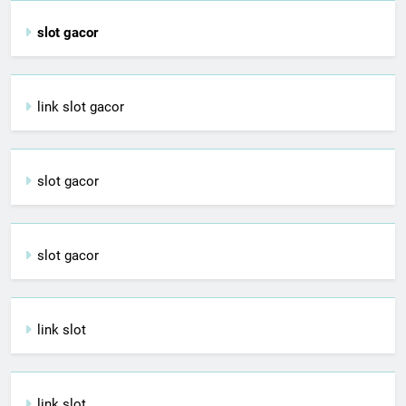
slot gacor
link slot gacor
slot gacor
slot gacor
link slot
link slot