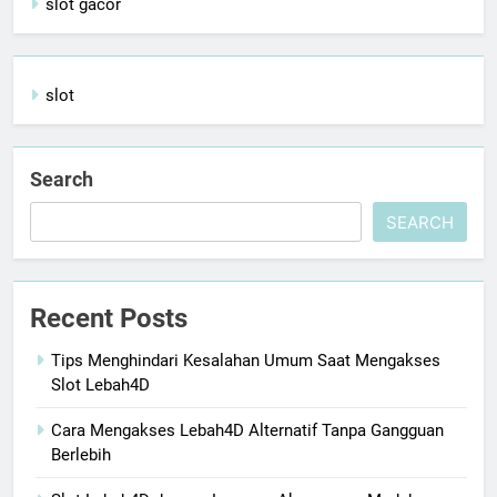
slot gacor
slot
Search
SEARCH
Recent Posts
Tips Menghindari Kesalahan Umum Saat Mengakses
Slot Lebah4D
Cara Mengakses Lebah4D Alternatif Tanpa Gangguan
Berlebih