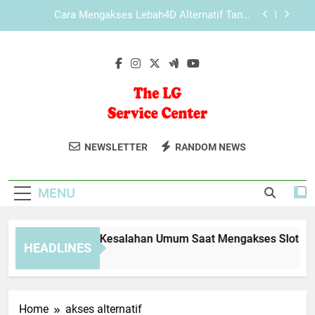
Skip
Slot Lebah4D dengan Layanan Akses yang Mudah
to
Dipahami
content
Panduan LAE138 Login dengan Browser yang
Stabil untuk Akses Lebih Aman
Tips Menghindari Kesalahan Umum Saat
Mengakses Slot Lebah4D
Cara Mengakses Lebah4D Alternatif Tanpa
Gangguan Berlebih
The LG Service
Dapatkan Layanan Perbaikan Resmi LG
Slot Lebah4D dengan Layanan Akses yang Mudah
NEWSLETTER
RANDOM NEWS
Dipahami
Center
Dari The LG Service Center. Layanan
Panduan LAE138 Login dengan Browser yang
Cepat Dan Profesional Untuk Produk LG
Stabil untuk Akses Lebih Aman
MENU
Anda.
ps Menghindari Kesalahan Umum Saat Mengakses Slot Lebah
HEADLINES
onths Ago
Home
akses alternatif