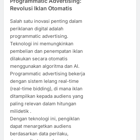
Programmatic Advertising:
Revolusi Iklan Otomatis
Salah satu inovasi penting dalam
periklanan digital adalah
programmatic advertising.
Teknologi ini memungkinkan
pembelian dan penempatan iklan
dilakukan secara otomatis
menggunakan algoritma dan AI.
Programmatic advertising bekerja
dengan sistem lelang real-time
(real-time bidding), di mana iklan
ditampilkan kepada audiens yang
paling relevan dalam hitungan
milidetik .
Dengan teknologi ini, pengiklan
dapat menargetkan audiens
berdasarkan data perilaku,