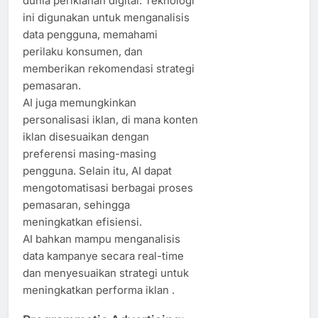
dunia periklanan digital. Teknologi
ini digunakan untuk menganalisis
data pengguna, memahami
perilaku konsumen, dan
memberikan rekomendasi strategi
pemasaran.
AI juga memungkinkan
personalisasi iklan, di mana konten
iklan disesuaikan dengan
preferensi masing-masing
pengguna. Selain itu, AI dapat
mengotomatisasi berbagai proses
pemasaran, sehingga
meningkatkan efisiensi.
AI bahkan mampu menganalisis
data kampanye secara real-time
dan menyesuaikan strategi untuk
meningkatkan performa iklan .