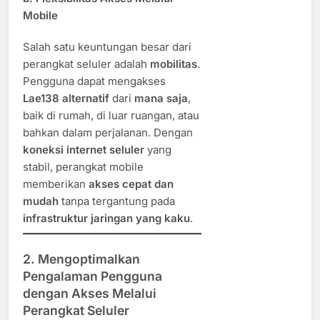
Mobile
Salah satu keuntungan besar dari
perangkat seluler adalah
mobilitas
.
Pengguna dapat mengakses
Lae138 alternatif
dari
mana saja
,
baik di rumah, di luar ruangan, atau
bahkan dalam perjalanan. Dengan
koneksi internet seluler
yang
stabil, perangkat mobile
memberikan
akses cepat dan
mudah
tanpa tergantung pada
infrastruktur jaringan yang kaku
.
2.
Mengoptimalkan
Pengalaman Pengguna
dengan Akses Melalui
Perangkat Seluler