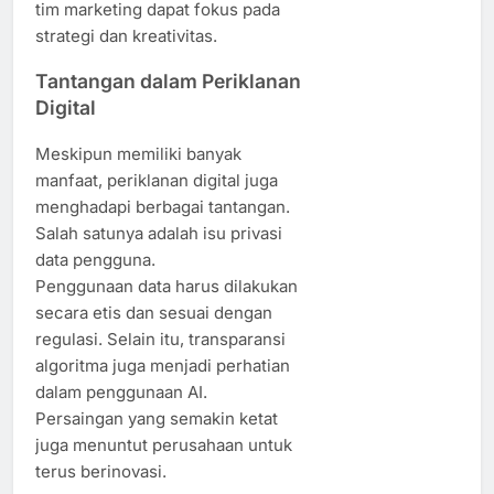
tim marketing dapat fokus pada
strategi dan kreativitas.
Tantangan dalam Periklanan
Digital
Meskipun memiliki banyak
manfaat, periklanan digital juga
menghadapi berbagai tantangan.
Salah satunya adalah isu privasi
data pengguna.
Penggunaan data harus dilakukan
secara etis dan sesuai dengan
regulasi. Selain itu, transparansi
algoritma juga menjadi perhatian
dalam penggunaan AI.
Persaingan yang semakin ketat
juga menuntut perusahaan untuk
terus berinovasi.