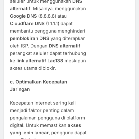
seluler untuk menggunakan
DNS
alternatif
. Misalnya, menggunakan
Google DNS
(8.8.8.8) atau
Cloudflare DNS
(1.1.1.1) dapat
membantu pengguna menghindari
pemblokiran DNS
yang diterapkan
oleh ISP. Dengan
DNS alternatif
,
perangkat seluler dapat terhubung
ke
link alternatif Lae138
meskipun
akses utama diblokir.
c.
Optimalkan Kecepatan
Jaringan
Kecepatan internet sering kali
menjadi faktor penting dalam
pengalaman pengguna di platform
digital. Untuk memastikan
akses
yang lebih lancar
, pengguna dapat