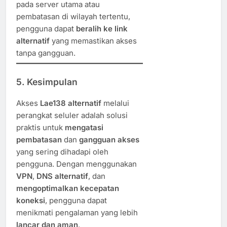
pada server utama atau
pembatasan di wilayah tertentu,
pengguna dapat
beralih ke link
alternatif
yang memastikan akses
tanpa gangguan.
5.
Kesimpulan
Akses
Lae138 alternatif
melalui
perangkat seluler adalah solusi
praktis untuk
mengatasi
pembatasan
dan
gangguan akses
yang sering dihadapi oleh
pengguna. Dengan menggunakan
VPN
,
DNS alternatif
, dan
mengoptimalkan kecepatan
koneksi
, pengguna dapat
menikmati pengalaman yang lebih
lancar dan aman
.