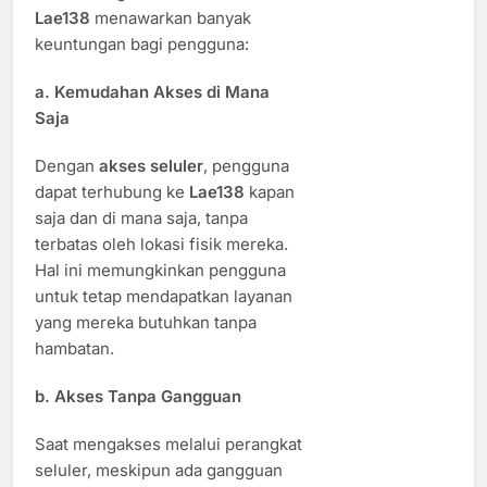
Lae138
menawarkan banyak
keuntungan bagi pengguna:
a.
Kemudahan Akses di Mana
Saja
Dengan
akses seluler
, pengguna
dapat terhubung ke
Lae138
kapan
saja dan di mana saja, tanpa
terbatas oleh lokasi fisik mereka.
Hal ini memungkinkan pengguna
untuk tetap mendapatkan layanan
yang mereka butuhkan tanpa
hambatan.
b.
Akses Tanpa Gangguan
Saat mengakses melalui perangkat
seluler, meskipun ada gangguan