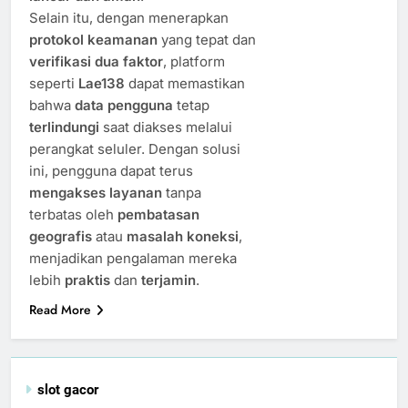
Selain itu, dengan menerapkan
protokol keamanan
yang tepat dan
verifikasi dua faktor
, platform
seperti
Lae138
dapat memastikan
bahwa
data pengguna
tetap
terlindungi
saat diakses melalui
perangkat seluler. Dengan solusi
ini, pengguna dapat terus
mengakses layanan
tanpa
terbatas oleh
pembatasan
geografis
atau
masalah koneksi
,
menjadikan pengalaman mereka
lebih
praktis
dan
terjamin
.
Read More
slot gacor