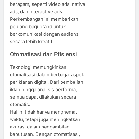
beragam, seperti video ads, native
ads, dan interactive ads.
Perkembangan ini memberikan
peluang bagi brand untuk
berkomunikasi dengan audiens
secara lebih kreatif.
Otomatisasi dan Efisiensi
Teknologi memungkinkan
otomatisasi dalam berbagai aspek
periklanan digital. Dari pembelian
iklan hingga analisis performa,
semua dapat dilakukan secara
otomatis.
Hal ini tidak hanya menghemat
waktu, tetapi juga meningkatkan
akurasi dalam pengambilan
keputusan. Dengan otomatisasi,