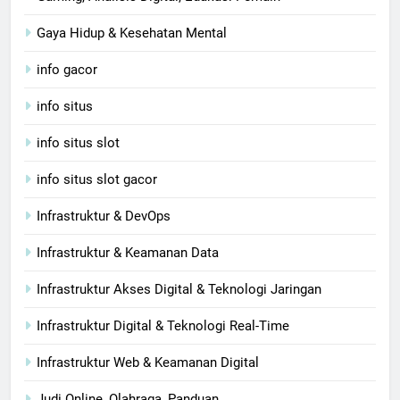
Gaya Hidup & Kesehatan Mental
info gacor
info situs
info situs slot
info situs slot gacor
Infrastruktur & DevOps
Infrastruktur & Keamanan Data
Infrastruktur Akses Digital & Teknologi Jaringan
Infrastruktur Digital & Teknologi Real-Time
Infrastruktur Web & Keamanan Digital
Judi Online, Olahraga, Panduan