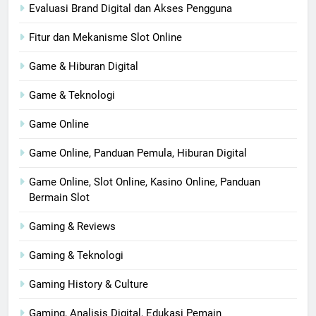
Evaluasi Brand Digital dan Akses Pengguna
Fitur dan Mekanisme Slot Online
Game & Hiburan Digital
Game & Teknologi
Game Online
Game Online, Panduan Pemula, Hiburan Digital
Game Online, Slot Online, Kasino Online, Panduan
Bermain Slot
Gaming & Reviews
Gaming & Teknologi
Gaming History & Culture
Gaming, Analisis Digital, Edukasi Pemain