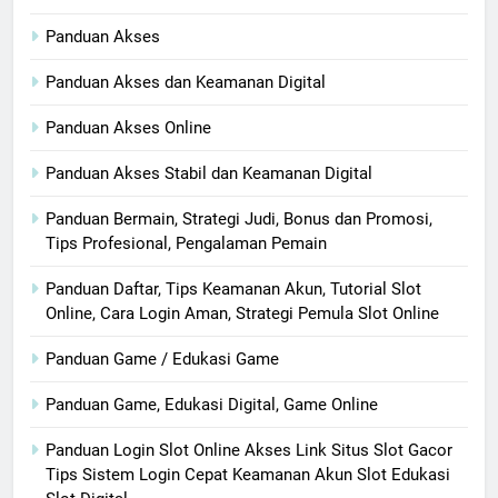
Panduan Akses
Panduan Akses dan Keamanan Digital
Panduan Akses Online
Panduan Akses Stabil dan Keamanan Digital
Panduan Bermain, Strategi Judi, Bonus dan Promosi,
Tips Profesional, Pengalaman Pemain
Panduan Daftar, Tips Keamanan Akun, Tutorial Slot
Online, Cara Login Aman, Strategi Pemula Slot Online
Panduan Game / Edukasi Game
Panduan Game, Edukasi Digital, Game Online
Panduan Login Slot Online Akses Link Situs Slot Gacor
Tips Sistem Login Cepat Keamanan Akun Slot Edukasi