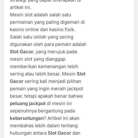
artikel ini.
Mesin slot adalah salah satu
permainan yang paling digemari di
kasino online dan kasino fisik.
Salah satu istilah yang sering
digunakan oleh para pemain adalah
Slot Gacor
, yang merujuk pada
mesin slot yang dianggap
memberikan kemenangan lebih
sering atau lebih besar. Mesin
Slot
Gacor
sering kali menjadi pilihan
pemain yang ingin meraih jackpot
besar, tetapi apakah benar bahwa
peluang jackpot
di mesin ini
sepenuhnya bergantung pada
keberuntungan
? Artikel ini akan
membahas lebih dalam tentang
hubungan antara
Slot Gacor
dan