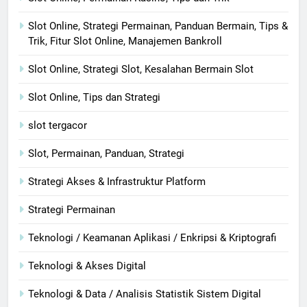
Slot Online, Strategi Permainan, Panduan Bermain, Tips &
Trik, Fitur Slot Online, Manajemen Bankroll
Slot Online, Strategi Slot, Kesalahan Bermain Slot
Slot Online, Tips dan Strategi
slot tergacor
Slot, Permainan, Panduan, Strategi
Strategi Akses & Infrastruktur Platform
Strategi Permainan
Teknologi / Keamanan Aplikasi / Enkripsi & Kriptografi
Teknologi & Akses Digital
Teknologi & Data / Analisis Statistik Sistem Digital