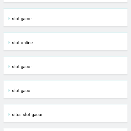
slot gacor
slot online
slot gacor
slot gacor
situs slot gacor