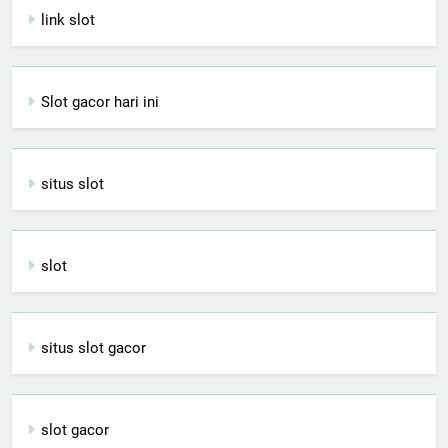
link slot
Slot gacor hari ini
situs slot
slot
situs slot gacor
slot gacor