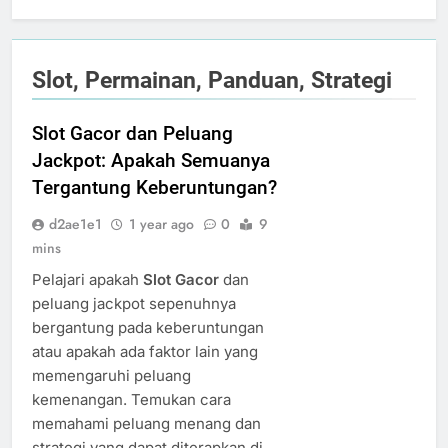
Slot, Permainan, Panduan, Strategi
Slot Gacor dan Peluang
Jackpot: Apakah Semuanya
Tergantung Keberuntungan?
d2ae1e1
1 year ago
0
9
mins
Pelajari apakah
Slot Gacor
dan
peluang jackpot sepenuhnya
bergantung pada keberuntungan
atau apakah ada faktor lain yang
memengaruhi peluang
kemenangan. Temukan cara
memahami peluang menang dan
strategi yang dapat diterapkan di