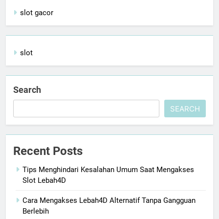
slot gacor
slot
Search
SEARCH
Recent Posts
Tips Menghindari Kesalahan Umum Saat Mengakses
Slot Lebah4D
Cara Mengakses Lebah4D Alternatif Tanpa Gangguan
Berlebih