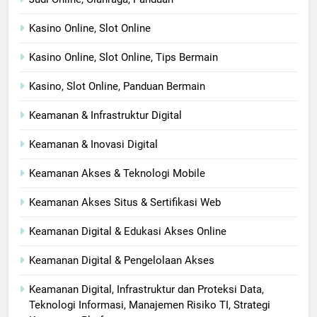
Kasino Online, Slot Online
Kasino Online, Slot Online, Tips Bermain
Kasino, Slot Online, Panduan Bermain
Keamanan & Infrastruktur Digital
Keamanan & Inovasi Digital
Keamanan Akses & Teknologi Mobile
Keamanan Akses Situs & Sertifikasi Web
Keamanan Digital & Edukasi Akses Online
Keamanan Digital & Pengelolaan Akses
Keamanan Digital, Infrastruktur dan Proteksi Data,
Teknologi Informasi, Manajemen Risiko TI, Strategi