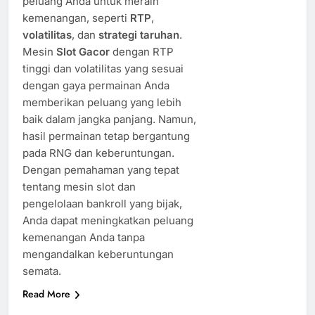
peluang Anda untuk meraih
kemenangan, seperti
RTP
,
volatilitas
, dan
strategi taruhan
.
Mesin
Slot Gacor
dengan RTP
tinggi dan volatilitas yang sesuai
dengan gaya permainan Anda
memberikan peluang yang lebih
baik dalam jangka panjang. Namun,
hasil permainan tetap bergantung
pada RNG dan keberuntungan.
Dengan pemahaman yang tepat
tentang mesin slot dan
pengelolaan bankroll yang bijak,
Anda dapat meningkatkan peluang
kemenangan Anda tanpa
mengandalkan keberuntungan
semata.
Read More