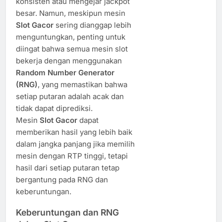
konsisten atau mengejar jackpot
besar. Namun, meskipun mesin
Slot Gacor
sering dianggap lebih
menguntungkan, penting untuk
diingat bahwa semua mesin slot
bekerja dengan menggunakan
Random Number Generator
(RNG)
, yang memastikan bahwa
setiap putaran adalah acak dan
tidak dapat diprediksi.
Mesin
Slot Gacor
dapat
memberikan hasil yang lebih baik
dalam jangka panjang jika memilih
mesin dengan RTP tinggi, tetapi
hasil dari setiap putaran tetap
bergantung pada RNG dan
keberuntungan.
Keberuntungan dan RNG