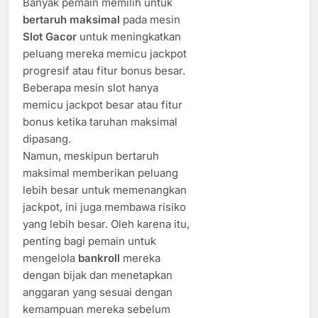
Banyak pemain memilih untuk
bertaruh maksimal
pada mesin
Slot Gacor
untuk meningkatkan
peluang mereka memicu jackpot
progresif atau fitur bonus besar.
Beberapa mesin slot hanya
memicu jackpot besar atau fitur
bonus ketika taruhan maksimal
dipasang.
Namun, meskipun bertaruh
maksimal memberikan peluang
lebih besar untuk memenangkan
jackpot, ini juga membawa risiko
yang lebih besar. Oleh karena itu,
penting bagi pemain untuk
mengelola
bankroll
mereka
dengan bijak dan menetapkan
anggaran yang sesuai dengan
kemampuan mereka sebelum