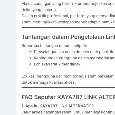
Akses cadangan yang terstruktur menunjukkan adany
risiko yang matang.
Dalam praktik profesional, platform yang menyediaka
stabil menunjukkan kesiapan menghadapi dinamika
Tantangan dalam Pengelolaan Link
Beberapa tantangan umum meliputi:
Penyalahgunaan nama domain oleh pihak tid
Kebingungan pengguna dalam membedakan j
Lonjakan trafik mendadak
Edukasi pengguna dan monitoring sistem berkelanj
untuk menjaga kualitas akses.
FAQ Seputar KAYA787 LINK ALTE
1. Apa itu KAYA787 LINK ALTERNATIF?
Jalur akses cadangan resmi untuk menjaga kontinui