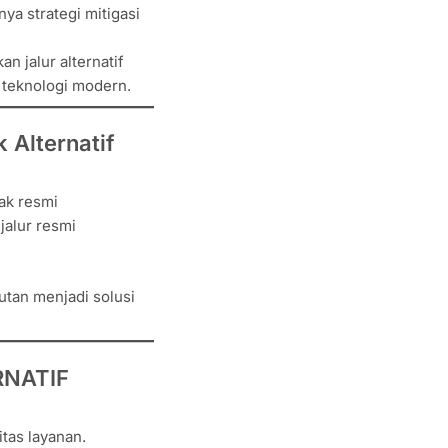
a strategi mitigasi
n jalur alternatif
 teknologi modern.
 Alternatif
ak resmi
alur resmi
utan menjadi solusi
RNATIF
tas layanan.