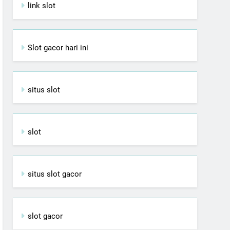
link slot
Slot gacor hari ini
situs slot
slot
situs slot gacor
slot gacor