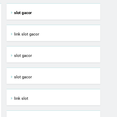
slot gacor
link slot gacor
slot gacor
slot gacor
link slot