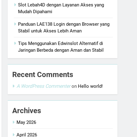
Slot Lebah4D dengan Layanan Akses yang
Mudah Dipahami
Panduan LAE138 Login dengan Browser yang
Stabil untuk Akses Lebih Aman
Tips Menggunakan Edwinslot Alternatif di
Jaringan Berbeda dengan Aman dan Stabil
Recent Comments
A WordPress Commenter
on
Hello world!
Archives
May 2026
April 2026