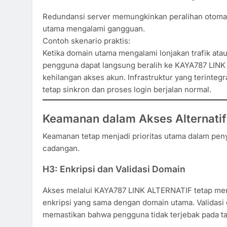
Redundansi server memungkinkan peralihan otomati
utama mengalami gangguan.
Contoh skenario praktis:
Ketika domain utama mengalami lonjakan trafik atau
pengguna dapat langsung beralih ke KAYA787 LIN
kehilangan akses akun. Infrastruktur yang terinteg
tetap sinkron dan proses login berjalan normal.
Keamanan dalam Akses Alternatif
Keamanan tetap menjadi prioritas utama dalam peny
cadangan.
H3: Enkripsi dan Validasi Domain
Akses melalui KAYA787 LINK ALTERNATIF tetap me
enkripsi yang sama dengan domain utama. Validas
memastikan bahwa pengguna tidak terjebak pada tau