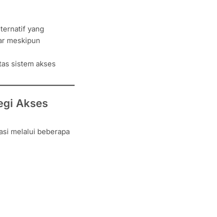
lternatif yang
ar meskipun
itas sistem akses
tegi Akses
uasi melalui beberapa