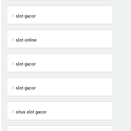
slot gacor
slot online
slot gacor
slot gacor
situs slot gacor