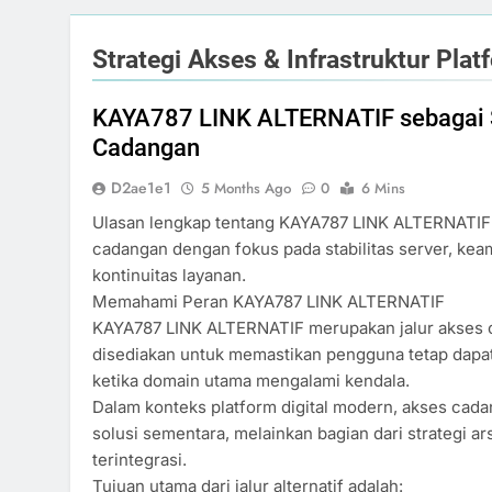
Strategi Akses & Infrastruktur Plat
KAYA787 LINK ALTERNATIF sebagai 
Cadangan
D2ae1e1
5 Months Ago
0
6 Mins
Ulasan lengkap tentang KAYA787 LINK ALTERNATIF 
cadangan dengan fokus pada stabilitas server, kea
kontinuitas layanan.
Memahami Peran KAYA787 LINK ALTERNATIF
KAYA787 LINK ALTERNATIF merupakan jalur akses
disediakan untuk memastikan pengguna tetap dapa
ketika domain utama mengalami kendala.
Dalam konteks platform digital modern, akses cad
solusi sementara, melainkan bagian dari strategi ar
terintegrasi.
Tujuan utama dari jalur alternatif adalah: