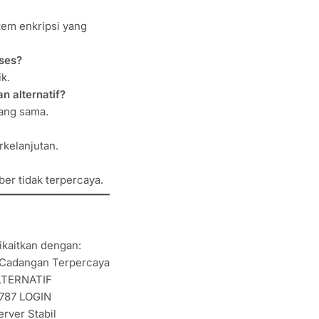
em enkripsi yang
ses?
k.
 alternatif?
ang sama.
rkelanjutan.
ber tidak terpercaya.
ikaitkan dengan:
 Cadangan Terpercaya
ALTERNATIF
A787 LOGIN
rver Stabil