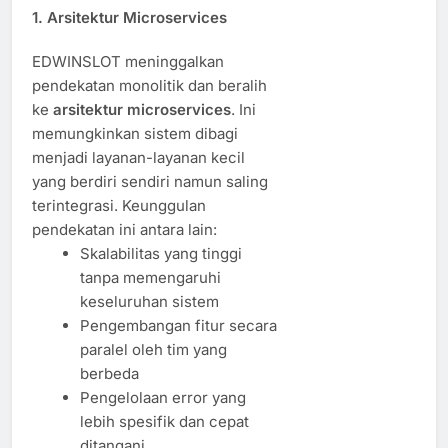
1.
Arsitektur Microservices
EDWINSLOT meninggalkan
pendekatan monolitik dan beralih
ke
arsitektur microservices
. Ini
memungkinkan sistem dibagi
menjadi layanan-layanan kecil
yang berdiri sendiri namun saling
terintegrasi. Keunggulan
pendekatan ini antara lain:
Skalabilitas yang tinggi
tanpa memengaruhi
keseluruhan sistem
Pengembangan fitur secara
paralel oleh tim yang
berbeda
Pengelolaan error yang
lebih spesifik dan cepat
ditangani