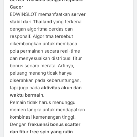
Gacor
EDWINSLOT memanfaatkan
server
stabil dari Thailand
yang terkenal
dengan algoritma cerdas dan
responsif. Algoritma tersebut
dikembangkan untuk membaca
pola permainan secara real-time
dan menyesuaikan distribusi fitur
bonus secara merata. Artinya,
peluang menang tidak hanya
diserahkan pada keberuntungan,
tapi juga pada
aktivitas akun dan
waktu bermain
.
Pemain tidak harus menunggu
momen langka untuk mendapatkan
kombinasi kemenangan tinggi.
Dengan
frekuensi bonus scatter
dan fitur free spin yang rutin