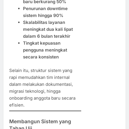
baru berkurang 50%
Penurunan downtime
sistem hingga 90%
Skalabilitas layanan
meningkat dua kali lipat
dalam 6 bulan terakhir
Tingkat kepuasan
pengguna meningkat
secara konsisten
Selain itu, struktur sistem yang
rapi memudahkan tim internal
dalam melakukan dokumentasi,
migrasi teknologi, hingga
onboarding anggota baru secara
efisien.
Membangun Sistem yang
Tahan Uji