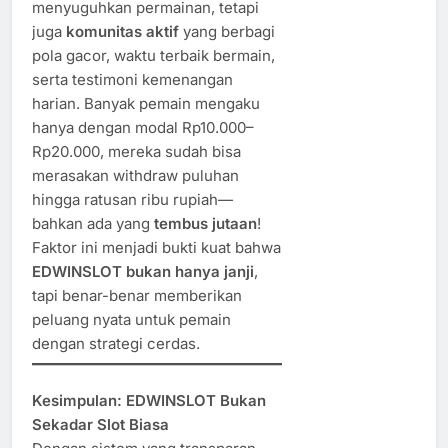
menyuguhkan permainan, tetapi
juga
komunitas aktif
yang berbagi
pola gacor, waktu terbaik bermain,
serta testimoni kemenangan
harian. Banyak pemain mengaku
hanya dengan modal Rp10.000–
Rp20.000, mereka sudah bisa
merasakan withdraw puluhan
hingga ratusan ribu rupiah—
bahkan ada yang
tembus jutaan
!
Faktor ini menjadi bukti kuat bahwa
EDWINSLOT bukan hanya janji
,
tapi benar-benar memberikan
peluang nyata untuk pemain
dengan strategi cerdas.
Kesimpulan: EDWINSLOT Bukan
Sekadar Slot Biasa