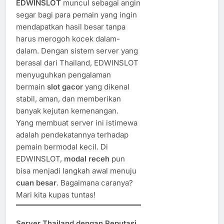
EDWINSLOT
muncul sebagai angin
segar bagi para pemain yang ingin
mendapatkan hasil besar tanpa
harus merogoh kocek dalam-
dalam. Dengan sistem server yang
berasal dari Thailand, EDWINSLOT
menyuguhkan pengalaman
bermain
slot gacor
yang dikenal
stabil, aman, dan memberikan
banyak kejutan kemenangan.
Yang membuat server ini istimewa
adalah pendekatannya terhadap
pemain bermodal kecil. Di
EDWINSLOT,
modal receh
pun
bisa menjadi langkah awal menuju
cuan besar
. Bagaimana caranya?
Mari kita kupas tuntas!
Server Thailand dengan Reputasi