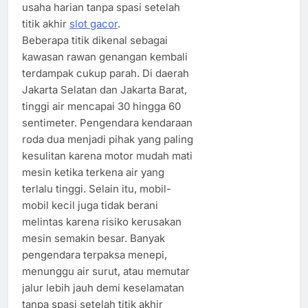
usaha harian tanpa spasi setelah
titik akhir
slot gacor
.
Beberapa titik dikenal sebagai
kawasan rawan genangan kembali
terdampak cukup parah. Di daerah
Jakarta Selatan dan Jakarta Barat,
tinggi air mencapai 30 hingga 60
sentimeter. Pengendara kendaraan
roda dua menjadi pihak yang paling
kesulitan karena motor mudah mati
mesin ketika terkena air yang
terlalu tinggi. Selain itu, mobil-
mobil kecil juga tidak berani
melintas karena risiko kerusakan
mesin semakin besar. Banyak
pengendara terpaksa menepi,
menunggu air surut, atau memutar
jalur lebih jauh demi keselamatan
tanpa spasi setelah titik akhir