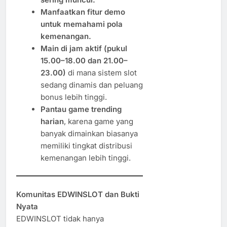
Manfaatkan fitur demo
untuk memahami pola
kemenangan.
Main di jam aktif (pukul
15.00–18.00 dan 21.00–
23.00)
di mana sistem slot
sedang dinamis dan peluang
bonus lebih tinggi.
Pantau game trending
harian
, karena game yang
banyak dimainkan biasanya
memiliki tingkat distribusi
kemenangan lebih tinggi.
Komunitas EDWINSLOT dan Bukti
Nyata
EDWINSLOT tidak hanya