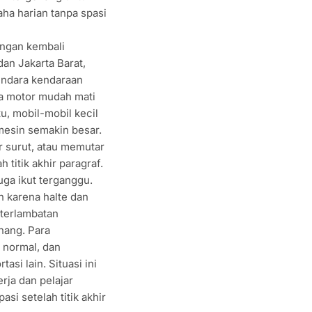
aha harian tanpa spasi
angan kembali
an Jakarta Barat,
gendara kendaraan
na motor mudah mati
tu, mobil-mobil kecil
 mesin semakin besar.
 surut, atau memutar
 titik akhir paragraf.
ga ikut terganggu.
 karena halte dan
eterlambatan
enang. Para
 normal, dan
asi lain. Situasi ini
rja dan pelajar
si setelah titik akhir