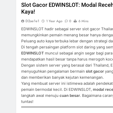
Slot Gacor EDWINSLOT: Modal Receh
Kaya!
D2ae1e1
1 Year Ago
0
6 Mins
EDWINSLOT hadir sebagai server slot gacor Thaila
memungkinkan pemain menang besar hanya deng
Peluang auto kaya terbuka lebar dengan strategi da
Di tengah persaingan platform slot daring yang sem
EDWINSLOT
muncul sebagai angin segar bagi para
mendapatkan hasil besar tanpa harus merogoh koc
Dengan sistem server yang berasal dari Thailand
menyuguhkan pengalaman bermain
slot gacor
yang 
dan memberikan banyak kejutan kemenangan.
Yang membuat server ini istimewa adalah pendeka
pemain bermodal kecil. Di EDWINSLOT,
modal rec
langkah awal menuju
cuan besar
. Bagaimana caran
tuntas!