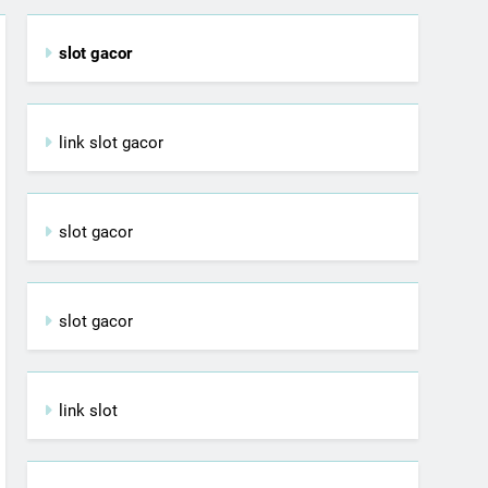
slot gacor
link slot gacor
slot gacor
slot gacor
link slot