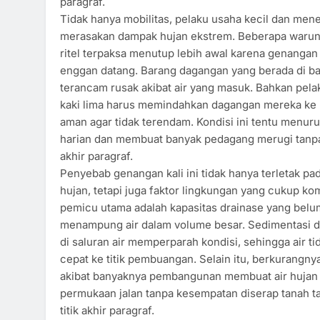
paragraf.
Tidak hanya mobilitas, pelaku usaha kecil dan mene
merasakan dampak hujan ekstrem. Beberapa warun
ritel terpaksa menutup lebih awal karena genang
enggan datang. Barang dagangan yang berada di ba
terancam rusak akibat air yang masuk. Bahkan pel
kaki lima harus memindahkan dagangan mereka ke l
aman agar tidak terendam. Kondisi ini tentu menu
harian dan membuat banyak pedagang merugi tanpa s
akhir paragraf.
Penyebab genangan kali ini tidak hanya terletak pa
hujan, tetapi juga faktor lingkungan yang cukup ko
pemicu utama adalah kapasitas drainase yang belu
menampung air dalam volume besar. Sedimentasi 
di saluran air memperparah kondisi, sehingga air ti
cepat ke titik pembuangan. Selain itu, berkurangny
akibat banyaknya pembangunan membuat air hujan 
permukaan jalan tanpa kesempatan diserap tanah ta
titik akhir paragraf.