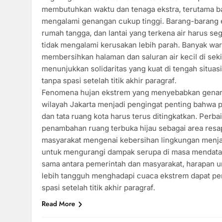
membutuhkan waktu dan tenaga ekstra, terutama b
mengalami genangan cukup tinggi. Barang-barang e
rumah tangga, dan lantai yang terkena air harus se
tidak mengalami kerusakan lebih parah. Banyak wa
membersihkan halaman dan saluran air kecil di seki
menunjukkan solidaritas yang kuat di tengah situa
tanpa spasi setelah titik akhir paragraf.
Fenomena hujan ekstrem yang menyebabkan genan
wilayah Jakarta menjadi pengingat penting bahwa 
dan tata ruang kota harus terus ditingkatkan. Perbai
penambahan ruang terbuka hijau sebagai area resap
masyarakat mengenai kebersihan lingkungan menjad
untuk mengurangi dampak serupa di masa mendata
sama antara pemerintah dan masyarakat, harapan u
lebih tangguh menghadapi cuaca ekstrem dapat pe
spasi setelah titik akhir paragraf.
Read More