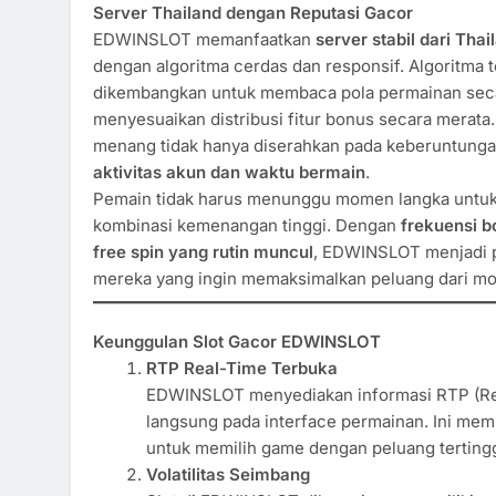
Server Thailand dengan Reputasi Gacor
EDWINSLOT memanfaatkan
server stabil dari Thai
dengan algoritma cerdas dan responsif. Algoritma 
dikembangkan untuk membaca pola permainan seca
menyesuaikan distribusi fitur bonus secara merata.
menang tidak hanya diserahkan pada keberuntungan
aktivitas akun dan waktu bermain
.
Pemain tidak harus menunggu momen langka untu
kombinasi kemenangan tinggi. Dengan
frekuensi b
free spin yang rutin muncul
, EDWINSLOT menjadi pi
mereka yang ingin memaksimalkan peluang dari mod
Keunggulan Slot Gacor EDWINSLOT
RTP Real-Time Terbuka
EDWINSLOT menyediakan informasi RTP (Ret
langsung pada interface permainan. Ini me
untuk memilih game dengan peluang tertingg
Volatilitas Seimbang