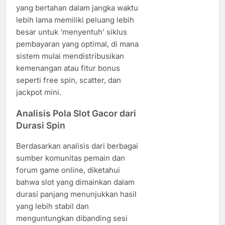
yang bertahan dalam jangka waktu
lebih lama memiliki peluang lebih
besar untuk ‘menyentuh’ siklus
pembayaran yang optimal, di mana
sistem mulai mendistribusikan
kemenangan atau fitur bonus
seperti free spin, scatter, dan
jackpot mini.
Analisis Pola Slot Gacor dari
Durasi Spin
Berdasarkan analisis dari berbagai
sumber komunitas pemain dan
forum game online, diketahui
bahwa slot yang dimainkan dalam
durasi panjang menunjukkan hasil
yang lebih stabil dan
menguntungkan dibanding sesi