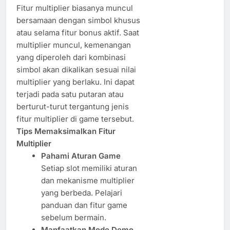
Fitur multiplier biasanya muncul
bersamaan dengan simbol khusus
atau selama fitur bonus aktif. Saat
multiplier muncul, kemenangan
yang diperoleh dari kombinasi
simbol akan dikalikan sesuai nilai
multiplier yang berlaku. Ini dapat
terjadi pada satu putaran atau
berturut-turut tergantung jenis
fitur multiplier di game tersebut.
Tips Memaksimalkan Fitur
Multiplier
Pahami Aturan Game
Setiap slot memiliki aturan
dan mekanisme multiplier
yang berbeda. Pelajari
panduan dan fitur game
sebelum bermain.
Manfaatkan Mode Demo