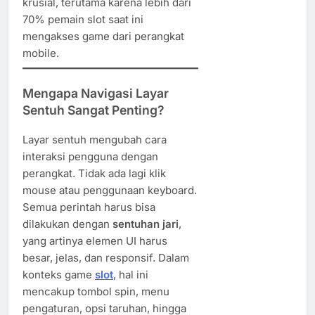
krusial, terutama karena lebih dari
70% pemain slot saat ini
mengakses game dari perangkat
mobile.
Mengapa Navigasi Layar
Sentuh Sangat Penting?
Layar sentuh mengubah cara
interaksi pengguna dengan
perangkat. Tidak ada lagi klik
mouse atau penggunaan keyboard.
Semua perintah harus bisa
dilakukan dengan
sentuhan jari
,
yang artinya elemen UI harus
besar, jelas, dan responsif. Dalam
konteks game
slot
, hal ini
mencakup tombol spin, menu
pengaturan, opsi taruhan, hingga