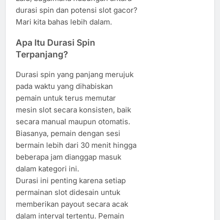
durasi spin dan potensi slot gacor?
Mari kita bahas lebih dalam.
Apa Itu Durasi Spin
Terpanjang?
Durasi spin yang panjang merujuk
pada waktu yang dihabiskan
pemain untuk terus memutar
mesin slot secara konsisten, baik
secara manual maupun otomatis.
Biasanya, pemain dengan sesi
bermain lebih dari 30 menit hingga
beberapa jam dianggap masuk
dalam kategori ini.
Durasi ini penting karena setiap
permainan slot didesain untuk
memberikan payout secara acak
dalam interval tertentu. Pemain