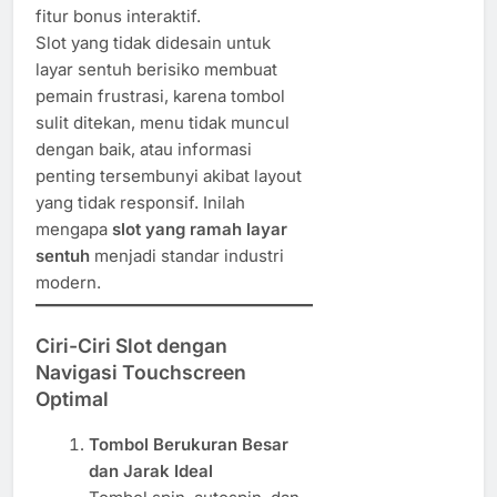
fitur bonus interaktif.
Slot yang tidak didesain untuk
layar sentuh berisiko membuat
pemain frustrasi, karena tombol
sulit ditekan, menu tidak muncul
dengan baik, atau informasi
penting tersembunyi akibat layout
yang tidak responsif. Inilah
mengapa
slot yang ramah layar
sentuh
menjadi standar industri
modern.
Ciri-Ciri Slot dengan
Navigasi Touchscreen
Optimal
Tombol Berukuran Besar
dan Jarak Ideal