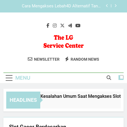
Skip
Slot Lebah4D dengan Layanan Akses yang Mudah
to
Dipahami
content
Panduan LAE138 Login dengan Browser yang
Stabil untuk Akses Lebih Aman
Tips Menghindari Kesalahan Umum Saat
Mengakses Slot Lebah4D
Cara Mengakses Lebah4D Alternatif Tanpa
Gangguan Berlebih
The LG Service
Dapatkan Layanan Perbaikan Resmi LG
Slot Lebah4D dengan Layanan Akses yang Mudah
NEWSLETTER
RANDOM NEWS
Dipahami
Center
Dari The LG Service Center. Layanan
Panduan LAE138 Login dengan Browser yang
Cepat Dan Profesional Untuk Produk LG
Stabil untuk Akses Lebih Aman
MENU
Anda.
ps Menghindari Kesalahan Umum Saat Mengakses Slot Lebah
HEADLINES
onths Ago
Slot Gacor Berdasarkan