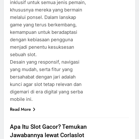
inklusif untuk semua jenis pemain,
khususnya mereka yang bermain
melalui ponsel. Dalam lanskap
game yang terus berkembang,
kemampuan untuk beradaptasi
dengan kebiasaan pengguna
menjadi penentu kesuksesan
sebuah slot.
Desain yang responsif, navigasi
yang mudah, serta fitur yang
bersahabat dengan jari adalah
kunci agar slot tetap relevan dan
digemari di era digital yang serba
mobile ini.
Read More
Apa Itu Slot Gacor? Temukan
Jawabannya lewat Corlaslot