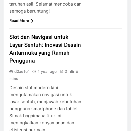
taruhan asli. Selamat mencoba dan
semoga beruntung!
Read More
Slot dan Navigasi untuk
Layar Sentuh: Inovasi Desain
Antarmuka yang Ramah
Pengguna
d2ae1e1
1 year ago
0
6
mins
Desain slot modern kini
mengutamakan navigasi untuk
layar sentuh, menjawab kebutuhan
pengguna smartphone dan tablet.
Simak bagaimana fitur ini
meningkatkan kenyamanan dan
efisiensi bermain.