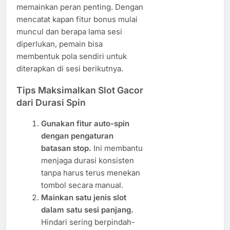
memainkan peran penting. Dengan
mencatat kapan fitur bonus mulai
muncul dan berapa lama sesi
diperlukan, pemain bisa
membentuk pola sendiri untuk
diterapkan di sesi berikutnya.
Tips Maksimalkan Slot Gacor
dari Durasi Spin
Gunakan fitur auto-spin
dengan pengaturan
batasan stop.
Ini membantu
menjaga durasi konsisten
tanpa harus terus menekan
tombol secara manual.
Mainkan satu jenis slot
dalam satu sesi panjang.
Hindari sering berpindah-