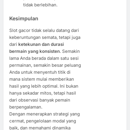
tidak berlebihan.
Kesimpulan
Slot gacor tidak selalu datang dari
keberuntungan semata, tetapi juga
dari
ketekunan dan durasi
bermain yang konsisten
. Semakin
lama Anda berada dalam satu sesi
permainan, semakin besar peluang
Anda untuk menyentuh titik di
mana sistem mulai memberikan
hasil yang lebih optimal. Ini bukan
hanya sekadar mitos, tetapi hasil
dari observasi banyak pemain
berpengalaman.
Dengan menerapkan strategi yang
cermat, pengelolaan modal yang
baik, dan memahami dinamika