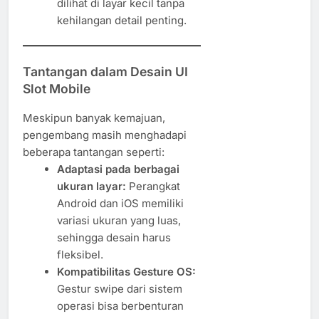
dilihat di layar kecil tanpa
kehilangan detail penting.
Tantangan dalam Desain UI
Slot Mobile
Meskipun banyak kemajuan,
pengembang masih menghadapi
beberapa tantangan seperti:
Adaptasi pada berbagai
ukuran layar:
Perangkat
Android dan iOS memiliki
variasi ukuran yang luas,
sehingga desain harus
fleksibel.
Kompatibilitas Gesture OS:
Gestur swipe dari sistem
operasi bisa berbenturan