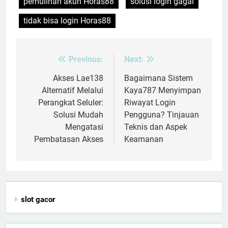
pemulihan akun Horas88
solusi login gagal
tidak bisa login Horas88
Previous:
Next:
Post
navigation
Akses Lae138
Bagaimana Sistem
Alternatif Melalui
Kaya787 Menyimpan
Perangkat Seluler:
Riwayat Login
Solusi Mudah
Pengguna? Tinjauan
Mengatasi
Teknis dan Aspek
Pembatasan Akses
Keamanan
slot gacor