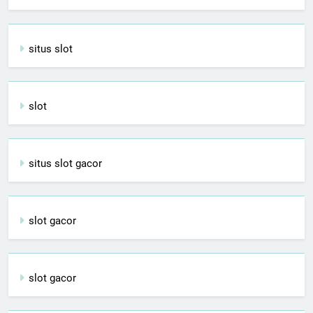
situs slot
slot
situs slot gacor
slot gacor
slot gacor