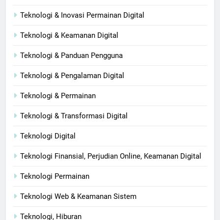
Teknologi & Inovasi Permainan Digital
Teknologi & Keamanan Digital
Teknologi & Panduan Pengguna
Teknologi & Pengalaman Digital
Teknologi & Permainan
Teknologi & Transformasi Digital
Teknologi Digital
Teknologi Finansial, Perjudian Online, Keamanan Digital
Teknologi Permainan
Teknologi Web & Keamanan Sistem
Teknologi, Hiburan