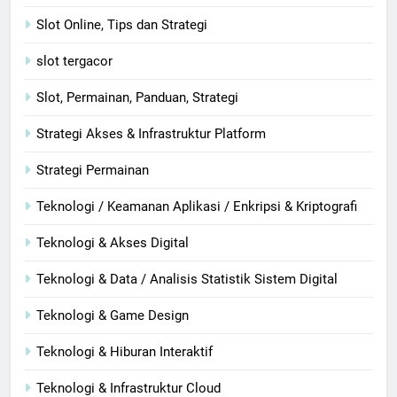
Slot Online, Tips dan Strategi
slot tergacor
Slot, Permainan, Panduan, Strategi
Strategi Akses & Infrastruktur Platform
Strategi Permainan
Teknologi / Keamanan Aplikasi / Enkripsi & Kriptografi
Teknologi & Akses Digital
Teknologi & Data / Analisis Statistik Sistem Digital
Teknologi & Game Design
Teknologi & Hiburan Interaktif
Teknologi & Infrastruktur Cloud