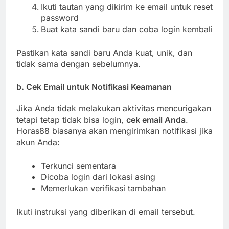
Ikuti tautan yang dikirim ke email untuk reset
password
Buat kata sandi baru dan coba login kembali
Pastikan kata sandi baru Anda kuat, unik, dan
tidak sama dengan sebelumnya.
b.
Cek Email untuk Notifikasi Keamanan
Jika Anda tidak melakukan aktivitas mencurigakan
tetapi tetap tidak bisa login,
cek email Anda
.
Horas88 biasanya akan mengirimkan notifikasi jika
akun Anda:
Terkunci sementara
Dicoba login dari lokasi asing
Memerlukan verifikasi tambahan
Ikuti instruksi yang diberikan di email tersebut.