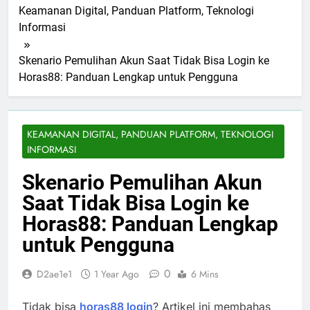
Keamanan Digital, Panduan Platform, Teknologi
Informasi
Skenario Pemulihan Akun Saat Tidak Bisa Login ke
Horas88: Panduan Lengkap untuk Pengguna
KEAMANAN DIGITAL, PANDUAN PLATFORM, TEKNOLOGI
INFORMASI
Skenario Pemulihan Akun
Saat Tidak Bisa Login ke
Horas88: Panduan Lengkap
untuk Pengguna
0
D2ae1e1
1 Year Ago
6 Mins
Tidak bisa
horas88 login
? Artikel ini membahas