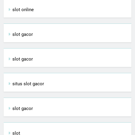
slot online
slot gacor
slot gacor
situs slot gacor
slot gacor
slot