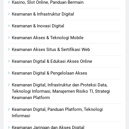
Kasino, Slot Online, Panduan Bermain
Keamanan & Infrastruktur Digital
Keamanan & Inovasi Digital
Keamanan Akses & Teknologi Mobile
Keamanan Akses Situs & Sertifikasi Web
Keamanan Digital & Edukasi Akses Online
Keamanan Digital & Pengelolaan Akses
Keamanan Digital, Infrastruktur dan Proteksi Data,
Teknologi Informasi, Manajemen Risiko TI, Strategi
Keamanan Platform
Keamanan Digital, Panduan Platform, Teknologi
Informasi
Keamanan Jaringan dan Akses Digital