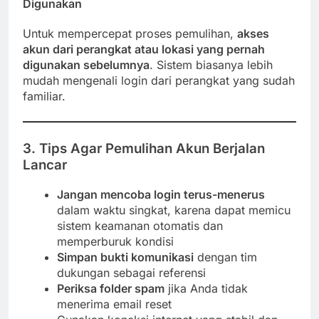
Digunakan
Untuk mempercepat proses pemulihan,
akses
akun dari perangkat atau lokasi yang pernah
digunakan sebelumnya
. Sistem biasanya lebih
mudah mengenali login dari perangkat yang sudah
familiar.
3. Tips Agar Pemulihan Akun Berjalan
Lancar
Jangan mencoba login terus-menerus
dalam waktu singkat, karena dapat memicu
sistem keamanan otomatis dan
memperburuk kondisi
Simpan bukti komunikasi
dengan tim
dukungan sebagai referensi
Periksa folder spam
jika Anda tidak
menerima email reset