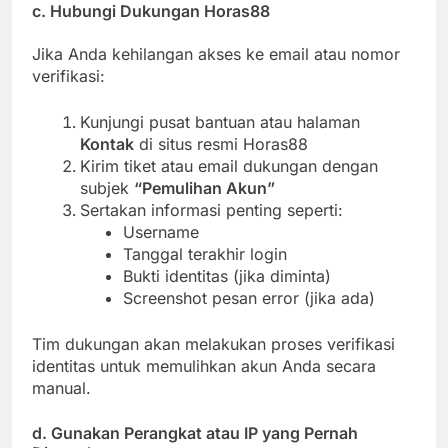
c.
Hubungi Dukungan Horas88
Jika Anda kehilangan akses ke email atau nomor
verifikasi:
Kunjungi pusat bantuan atau halaman
Kontak
di situs resmi Horas88
Kirim tiket atau email dukungan dengan
subjek
“Pemulihan Akun”
Sertakan informasi penting seperti:
Username
Tanggal terakhir login
Bukti identitas (jika diminta)
Screenshot pesan error (jika ada)
Tim dukungan akan melakukan proses verifikasi
identitas untuk memulihkan akun Anda secara
manual.
d.
Gunakan Perangkat atau IP yang Pernah