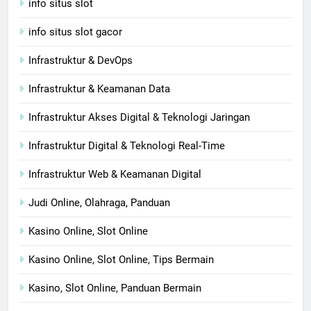
info situs slot
info situs slot gacor
Infrastruktur & DevOps
Infrastruktur & Keamanan Data
Infrastruktur Akses Digital & Teknologi Jaringan
Infrastruktur Digital & Teknologi Real-Time
Infrastruktur Web & Keamanan Digital
Judi Online, Olahraga, Panduan
Kasino Online, Slot Online
Kasino Online, Slot Online, Tips Bermain
Kasino, Slot Online, Panduan Bermain