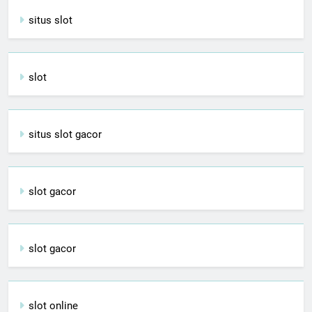
situs slot
slot
situs slot gacor
slot gacor
slot gacor
slot online