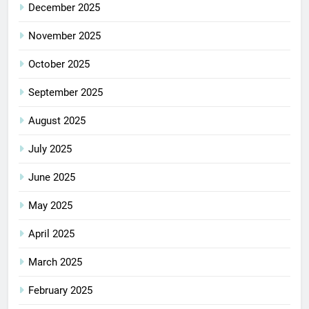
December 2025
November 2025
October 2025
September 2025
August 2025
July 2025
June 2025
May 2025
April 2025
March 2025
February 2025