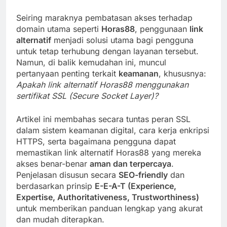
Seiring maraknya pembatasan akses terhadap
domain utama seperti
Horas88
, penggunaan
link
alternatif
menjadi solusi utama bagi pengguna
untuk tetap terhubung dengan layanan tersebut.
Namun, di balik kemudahan ini, muncul
pertanyaan penting terkait
keamanan
, khususnya:
Apakah link alternatif Horas88 menggunakan
sertifikat SSL (Secure Socket Layer)?
Artikel ini membahas secara tuntas peran SSL
dalam sistem keamanan digital, cara kerja enkripsi
HTTPS, serta bagaimana pengguna dapat
memastikan link alternatif Horas88 yang mereka
akses benar-benar
aman dan terpercaya
.
Penjelasan disusun secara
SEO-friendly
dan
berdasarkan prinsip
E-E-A-T (Experience,
Expertise, Authoritativeness, Trustworthiness)
untuk memberikan panduan lengkap yang akurat
dan mudah diterapkan.