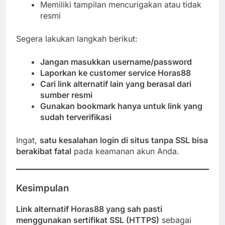
Memiliki tampilan mencurigakan atau tidak
resmi
Segera lakukan langkah berikut:
Jangan masukkan username/password
Laporkan ke customer service Horas88
Cari link alternatif lain yang berasal dari
sumber resmi
Gunakan bookmark hanya untuk link yang
sudah terverifikasi
Ingat,
satu kesalahan login di situs tanpa SSL bisa
berakibat fatal
pada keamanan akun Anda.
Kesimpulan
Link alternatif Horas88 yang sah pasti
menggunakan sertifikat SSL (HTTPS)
sebagai