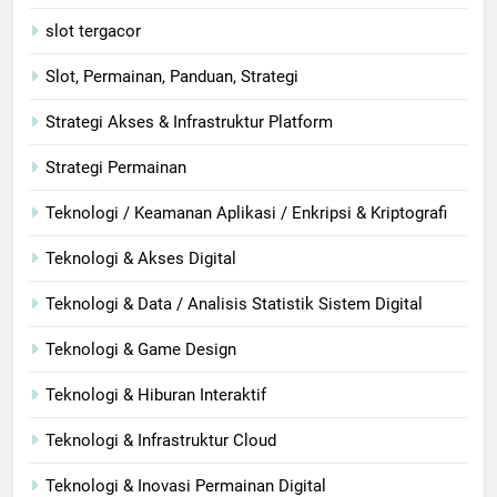
slot tergacor
Slot, Permainan, Panduan, Strategi
Strategi Akses & Infrastruktur Platform
Strategi Permainan
Teknologi / Keamanan Aplikasi / Enkripsi & Kriptografi
Teknologi & Akses Digital
Teknologi & Data / Analisis Statistik Sistem Digital
Teknologi & Game Design
Teknologi & Hiburan Interaktif
Teknologi & Infrastruktur Cloud
Teknologi & Inovasi Permainan Digital