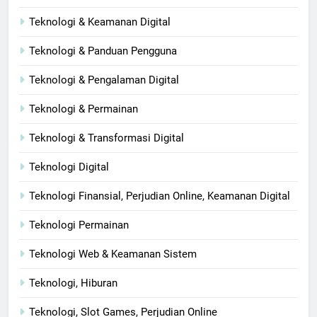
Teknologi & Keamanan Digital
Teknologi & Panduan Pengguna
Teknologi & Pengalaman Digital
Teknologi & Permainan
Teknologi & Transformasi Digital
Teknologi Digital
Teknologi Finansial, Perjudian Online, Keamanan Digital
Teknologi Permainan
Teknologi Web & Keamanan Sistem
Teknologi, Hiburan
Teknologi, Slot Games, Perjudian Online