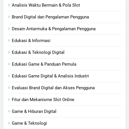
Analisis Waktu Bermain & Pola Slot
Brand Digital dan Pengalaman Pengguna
Desain Antarmuka & Pengalaman Pengguna
Edukasi & Informasi
Edukasi & Teknologi Digital
Edukasi Game & Panduan Pemula
Edukasi Game Digital & Analisis Industri
Evaluasi Brand Digital dan Akses Pengguna
Fitur dan Mekanisme Slot Online
Game & Hiburan Digital
Game & Teknologi