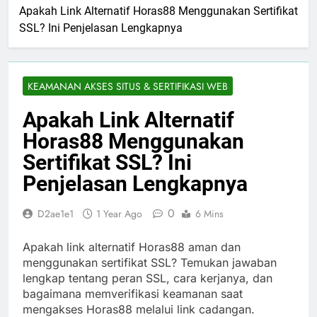
Apakah Link Alternatif Horas88 Menggunakan Sertifikat
SSL? Ini Penjelasan Lengkapnya
KEAMANAN AKSES SITUS & SERTIFIKASI WEB
Apakah Link Alternatif
Horas88 Menggunakan
Sertifikat SSL? Ini
Penjelasan Lengkapnya
0
D2ae1e1
1 Year Ago
6 Mins
Apakah link alternatif Horas88 aman dan
menggunakan sertifikat SSL? Temukan jawaban
lengkap tentang peran SSL, cara kerjanya, dan
bagaimana memverifikasi keamanan saat
mengakses Horas88 melalui link cadangan.