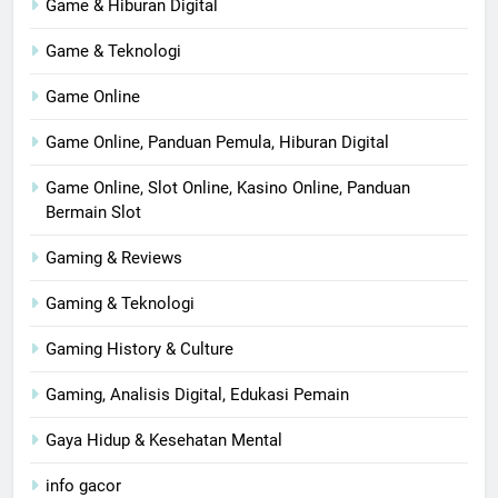
Game & Hiburan Digital
Game & Teknologi
Game Online
Game Online, Panduan Pemula, Hiburan Digital
Game Online, Slot Online, Kasino Online, Panduan
Bermain Slot
Gaming & Reviews
Gaming & Teknologi
Gaming History & Culture
Gaming, Analisis Digital, Edukasi Pemain
Gaya Hidup & Kesehatan Mental
info gacor