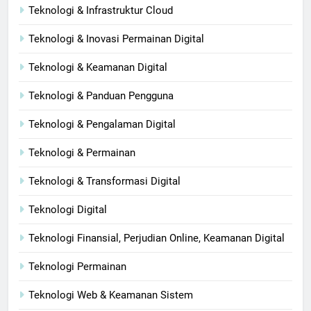
Teknologi & Infrastruktur Cloud
Teknologi & Inovasi Permainan Digital
Teknologi & Keamanan Digital
Teknologi & Panduan Pengguna
Teknologi & Pengalaman Digital
Teknologi & Permainan
Teknologi & Transformasi Digital
Teknologi Digital
Teknologi Finansial, Perjudian Online, Keamanan Digital
Teknologi Permainan
Teknologi Web & Keamanan Sistem