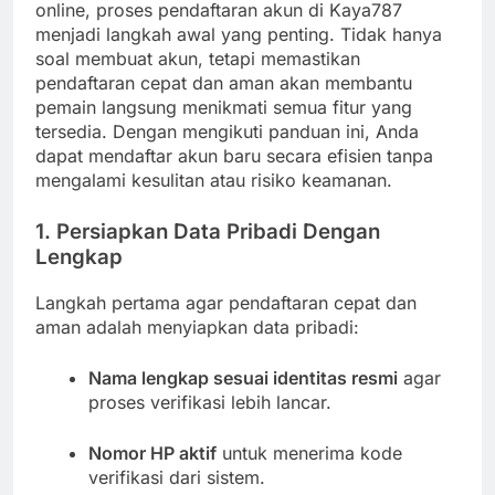
online, proses pendaftaran akun di Kaya787
menjadi langkah awal yang penting. Tidak hanya
soal membuat akun, tetapi memastikan
pendaftaran cepat dan aman akan membantu
pemain langsung menikmati semua fitur yang
tersedia. Dengan mengikuti panduan ini, Anda
dapat mendaftar akun baru secara efisien tanpa
mengalami kesulitan atau risiko keamanan.
1. Persiapkan Data Pribadi Dengan
Lengkap
Langkah pertama agar pendaftaran cepat dan
aman adalah menyiapkan data pribadi:
Nama lengkap sesuai identitas resmi
agar
proses verifikasi lebih lancar.
Nomor HP aktif
untuk menerima kode
verifikasi dari sistem.