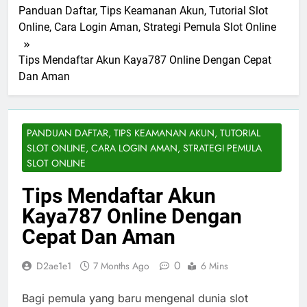
Panduan Daftar, Tips Keamanan Akun, Tutorial Slot
Online, Cara Login Aman, Strategi Pemula Slot Online
Tips Mendaftar Akun Kaya787 Online Dengan Cepat
Dan Aman
PANDUAN DAFTAR, TIPS KEAMANAN AKUN, TUTORIAL
SLOT ONLINE, CARA LOGIN AMAN, STRATEGI PEMULA
SLOT ONLINE
Tips Mendaftar Akun
Kaya787 Online Dengan
Cepat Dan Aman
0
D2ae1e1
7 Months Ago
6 Mins
Bagi pemula yang baru mengenal dunia slot