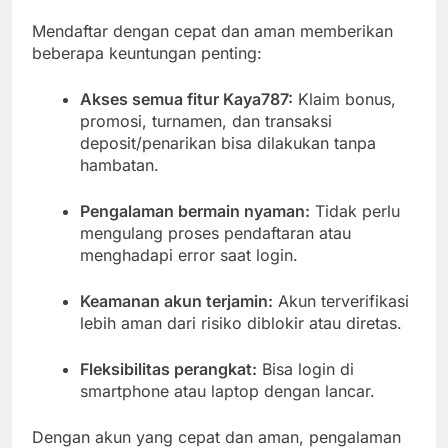
Mendaftar dengan cepat dan aman memberikan
beberapa keuntungan penting:
Akses semua fitur Kaya787:
Klaim bonus,
promosi, turnamen, dan transaksi
deposit/penarikan bisa dilakukan tanpa
hambatan.
Pengalaman bermain nyaman:
Tidak perlu
mengulang proses pendaftaran atau
menghadapi error saat login.
Keamanan akun terjamin:
Akun terverifikasi
lebih aman dari risiko diblokir atau diretas.
Fleksibilitas perangkat:
Bisa login di
smartphone atau laptop dengan lancar.
Dengan akun yang cepat dan aman, pengalaman