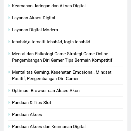
Keamanan Jaringan dan Akses Digital
Layanan Akses Digital
Layanan Digital Modern
lebah4d,alternatif lebah4d, login lebah4d
Mental dan Psikologi Game Strategi Game Online
Pengembangan Diri Gamer Tips Bermain Kompetitif
Mentalitas Gaming, Kesehatan Emosional, Mindset
Positif, Pengembangan Diri Gamer
Optimasi Browser dan Akses Akun
Panduan & Tips Slot
Panduan Akses
Panduan Akses dan Keamanan Digital