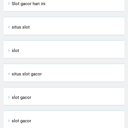
Slot gacor hari ini
situs slot
slot
situs slot gacor
slot gacor
slot gacor