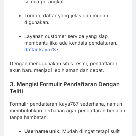
semua perangkat.
Tombol daftar yang jelas dan mudah
digunakan.
Layanan customer service yang siap
membantu jika ada kendala pendaftaran.
daftar kaya787
Dengan menggunakan situs resmi, pendaftaran
akun baru menjadi lebih aman dan cepat.
3. Mengisi Formulir Pendaftaran Dengan
Teliti
Formulir pendaftaran Kaya787 sederhana, namun
membutuhkan perhatian agar pendaftaran berjalan
tanpa hambatan:
Username unik:
Mudah diingat tetapi sulit