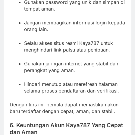
Gunakan password yang unik dan simpan di
tempat aman.
Jangan membagikan informasi login kepada
orang lain.
Selalu akses situs resmi Kaya787 untuk
menghindari link palsu atau penipuan.
Gunakan jaringan internet yang stabil dan
perangkat yang aman.
Hindari menutup atau merefresh halaman
selama proses pendaftaran dan verifikasi.
Dengan tips ini, pemula dapat memastikan akun
baru terdaftar dengan cepat, aman, dan stabil.
6. Keuntungan Akun Kaya787 Yang Cepat
dan Aman