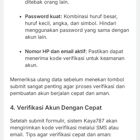
ditebak orang lain.
Password kuat:
Kombinasi huruf besar,
huruf kecil, angka, dan simbol. Hindari
menggunakan password yang sama dengan
akun lain.
Nomor HP dan email aktif:
Pastikan dapat
menerima kode verifikasi untuk keamanan
akun.
Memeriksa ulang data sebelum menekan tombol
submit sangat penting agar proses verifikasi dan
pembuatan akun berjalan cepat dan aman.
4. Verifikasi Akun Dengan Cepat
Setelah submit formulir, sistem Kaya787 akan
mengirimkan kode verifikasi melalui SMS atau
email. Tips agar verifikasi cepat dan aman: