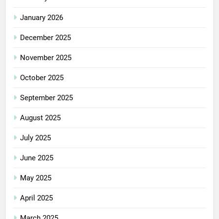
January 2026
December 2025
November 2025
October 2025
September 2025
August 2025
July 2025
June 2025
May 2025
April 2025
March 2025