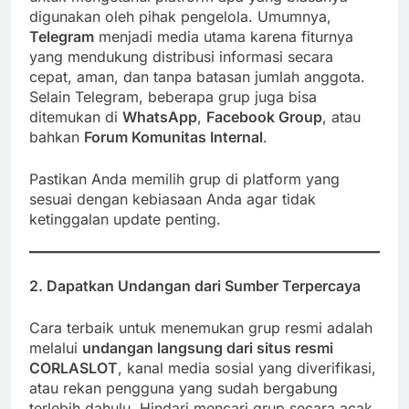
digunakan oleh pihak pengelola. Umumnya,
Telegram
menjadi media utama karena fiturnya
yang mendukung distribusi informasi secara
cepat, aman, dan tanpa batasan jumlah anggota.
Selain Telegram, beberapa grup juga bisa
ditemukan di
WhatsApp
,
Facebook Group
, atau
bahkan
Forum Komunitas Internal
.
Pastikan Anda memilih grup di platform yang
sesuai dengan kebiasaan Anda agar tidak
ketinggalan update penting.
2. Dapatkan Undangan dari Sumber Terpercaya
Cara terbaik untuk menemukan grup resmi adalah
melalui
undangan langsung dari situs resmi
CORLASLOT
, kanal media sosial yang diverifikasi,
atau rekan pengguna yang sudah bergabung
terlebih dahulu. Hindari mencari grup secara acak