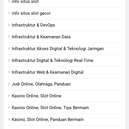
info situs slot
info situs slot gacor
Infrastruktur & DevOps
Infrastruktur & Keamanan Data
Infrastruktur Akses Digital & Teknologi Jaringan
Infrastruktur Digital & Teknologi Real-Time
Infrastruktur Web & Keamanan Digital
Judi Online, Olahraga, Panduan
Kasino Online, Slot Online
Kasino Online, Slot Online, Tips Bermain
Kasino, Slot Online, Panduan Bermain