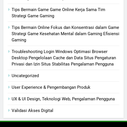
Tips Bermain Game Game Online Kerja Sama Tim
Strategi Game Gaming
Tips Bermain Online Fokus dan Konsentrasi dalam Game
Strategi Game Kesehatan Mental dalam Gaming Efisiensi
Gaming
Troubleshooting Login Windows Optimasi Browser
Desktop Pengelolaan Cache dan Data Situs Pengaturan
Privasi dan Izin Situs Stabilitas Pengalaman Pengguna
Uncategorized
User Experience & Pengembangan Produk
UX & UI Design, Teknologi Web, Pengalaman Pengguna
Validasi Akses Digital