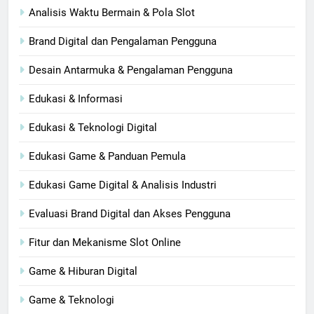
Analisis Waktu Bermain & Pola Slot
Brand Digital dan Pengalaman Pengguna
Desain Antarmuka & Pengalaman Pengguna
Edukasi & Informasi
Edukasi & Teknologi Digital
Edukasi Game & Panduan Pemula
Edukasi Game Digital & Analisis Industri
Evaluasi Brand Digital dan Akses Pengguna
Fitur dan Mekanisme Slot Online
Game & Hiburan Digital
Game & Teknologi