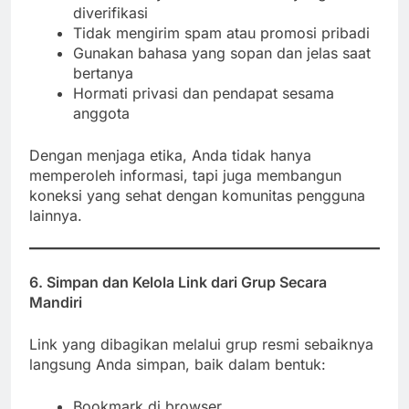
diverifikasi
Tidak mengirim spam atau promosi pribadi
Gunakan bahasa yang sopan dan jelas saat
bertanya
Hormati privasi dan pendapat sesama
anggota
Dengan menjaga etika, Anda tidak hanya
memperoleh informasi, tapi juga membangun
koneksi yang sehat dengan komunitas pengguna
lainnya.
6. Simpan dan Kelola Link dari Grup Secara
Mandiri
Link yang dibagikan melalui grup resmi sebaiknya
langsung Anda simpan, baik dalam bentuk:
Bookmark di browser