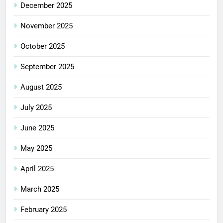
December 2025
November 2025
October 2025
September 2025
August 2025
July 2025
June 2025
May 2025
April 2025
March 2025
February 2025