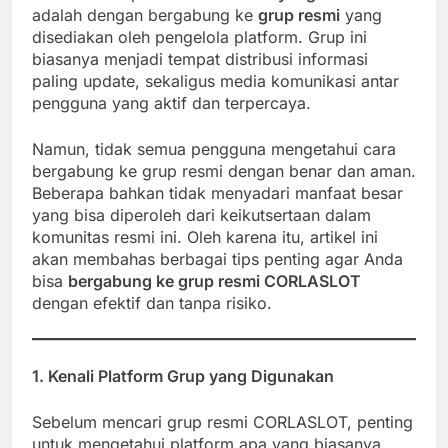
adalah dengan bergabung ke
grup resmi
yang
disediakan oleh pengelola platform. Grup ini
biasanya menjadi tempat distribusi informasi
paling update, sekaligus media komunikasi antar
pengguna yang aktif dan terpercaya.
Namun, tidak semua pengguna mengetahui cara
bergabung ke grup resmi dengan benar dan aman.
Beberapa bahkan tidak menyadari manfaat besar
yang bisa diperoleh dari keikutsertaan dalam
komunitas resmi ini. Oleh karena itu, artikel ini
akan membahas berbagai tips penting agar Anda
bisa
bergabung ke grup resmi CORLASLOT
dengan efektif dan tanpa risiko.
1. Kenali Platform Grup yang Digunakan
Sebelum mencari grup resmi CORLASLOT, penting
untuk mengetahui platform apa yang biasanya