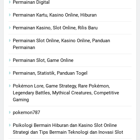
Permainan Digital
Permainan Kartu, Kasino Online, Hiburan
Permainan Kasino, Slot Online, Rilis Baru
Permainan Slot Online, Kasino Online, Panduan
Permainan
Permainan Slot, Game Online
Permainan, Statistik, Panduan Togel
Pokémon Lore, Game Strategy, Rare Pokémon,
Legendary Battles, Mythical Creatures, Competitive
Gaming
pokemon787
Psikologi Bermain Hiburan dan Kasino Slot Online
Strategi dan Tips Bermain Teknologi dan Inovasi Slot