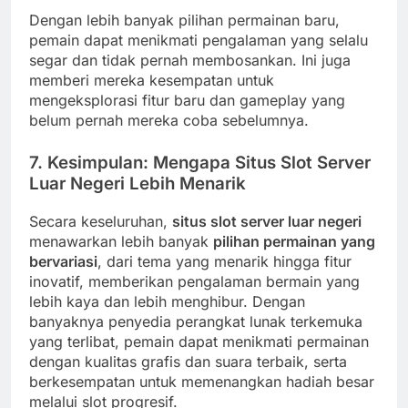
Dengan lebih banyak pilihan permainan baru,
pemain dapat menikmati pengalaman yang selalu
segar dan tidak pernah membosankan. Ini juga
memberi mereka kesempatan untuk
mengeksplorasi fitur baru dan gameplay yang
belum pernah mereka coba sebelumnya.
7.
Kesimpulan: Mengapa Situs Slot Server
Luar Negeri Lebih Menarik
Secara keseluruhan,
situs slot server luar negeri
menawarkan lebih banyak
pilihan permainan yang
bervariasi
, dari tema yang menarik hingga fitur
inovatif, memberikan pengalaman bermain yang
lebih kaya dan lebih menghibur. Dengan
banyaknya penyedia perangkat lunak terkemuka
yang terlibat, pemain dapat menikmati permainan
dengan kualitas grafis dan suara terbaik, serta
berkesempatan untuk memenangkan hadiah besar
melalui slot progresif.