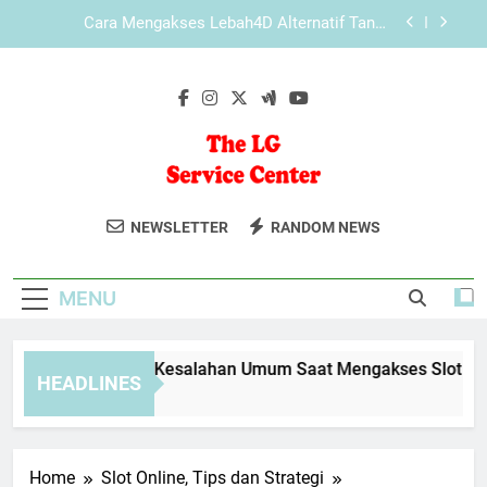
Skip
Slot Lebah4D dengan Layanan Akses yang Mudah
to
Dipahami
content
Panduan LAE138 Login dengan Browser yang
Stabil untuk Akses Lebih Aman
Tips Menghindari Kesalahan Umum Saat
Mengakses Slot Lebah4D
Cara Mengakses Lebah4D Alternatif Tanpa
Gangguan Berlebih
The LG Service
Dapatkan Layanan Perbaikan Resmi LG
Slot Lebah4D dengan Layanan Akses yang Mudah
NEWSLETTER
RANDOM NEWS
Dipahami
Center
Dari The LG Service Center. Layanan
Panduan LAE138 Login dengan Browser yang
Cepat Dan Profesional Untuk Produk LG
Stabil untuk Akses Lebih Aman
MENU
Anda.
ps Menghindari Kesalahan Umum Saat Mengakses Slot Lebah
HEADLINES
Months Ago
Home
Slot Online, Tips dan Strategi