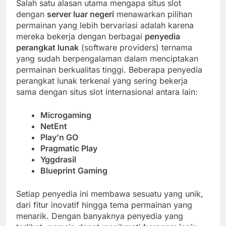
Salah satu alasan utama mengapa situs slot
dengan
server luar negeri
menawarkan pilihan
permainan yang lebih bervariasi adalah karena
mereka bekerja dengan berbagai
penyedia
perangkat lunak
(software providers) ternama
yang sudah berpengalaman dalam menciptakan
permainan berkualitas tinggi. Beberapa penyedia
perangkat lunak terkenal yang sering bekerja
sama dengan situs slot internasional antara lain:
Microgaming
NetEnt
Play’n GO
Pragmatic Play
Yggdrasil
Blueprint Gaming
Setiap penyedia ini membawa sesuatu yang unik,
dari fitur inovatif hingga tema permainan yang
menarik. Dengan banyaknya penyedia yang