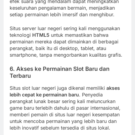
efek suara yang mendalam dapat meningkatkan
keseluruhan pengalaman bermain, menjadikan
setiap permainan lebih imersif dan menghibur.
Situs server luar negeri sering kali menggunakan
teknologi
HTML5
untuk memastikan bahwa
permainan mereka dapat dimainkan di berbagai
perangkat, baik itu di desktop, tablet, atau
smartphone, tanpa mengorbankan kualitas grafis.
6.
Akses ke Permainan Slot Baru dan
Terbaru
Situs slot luar negeri juga dikenal memiliki
akses
lebih cepat ke permainan baru
. Penyedia
perangkat lunak besar sering kali meluncurkan
game baru terlebih dahulu di pasar internasional,
memberi pemain di situs luar negeri kesempatan
untuk mencoba permainan yang lebih baru dan
lebih inovatif sebelum tersedia di situs lokal.