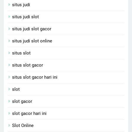
situs judi
situs judi slot
situs judi slot gacor
situs judi slot online
situs slot
situs slot gacor
situs slot gacor hari ini
slot
slot gacor
slot gacor hari ini
Slot Online