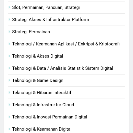
Slot, Permainan, Panduan, Strategi
Strategi Akses & Infrastruktur Platform
Strategi Permainan
Teknologi / Keamanan Aplikasi / Enkripsi & Kriptografi
Teknologi & Akses Digital
Teknologi & Data / Analisis Statistik Sistem Digital
Teknologi & Game Design
Teknologi & Hiburan Interaktif
Teknologi & Infrastruktur Cloud
Teknologi & Inovasi Permainan Digital
Teknologi & Keamanan Digital