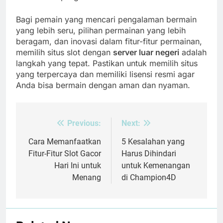
Bagi pemain yang mencari pengalaman bermain
yang lebih seru, pilihan permainan yang lebih
beragam, dan inovasi dalam fitur-fitur permainan,
memilih situs slot dengan
server luar negeri
adalah
langkah yang tepat. Pastikan untuk memilih situs
yang terpercaya dan memiliki lisensi resmi agar
Anda bisa bermain dengan aman dan nyaman.
Previous:
Next:
Post
navigation
Cara Memanfaatkan
5 Kesalahan yang
Fitur-Fitur Slot Gacor
Harus Dihindari
Hari Ini untuk
untuk Kemenangan
Menang
di Champion4D