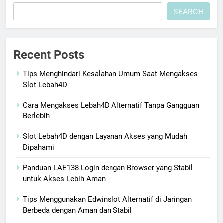
SEARCH
Recent Posts
Tips Menghindari Kesalahan Umum Saat Mengakses
Slot Lebah4D
Cara Mengakses Lebah4D Alternatif Tanpa Gangguan
Berlebih
Slot Lebah4D dengan Layanan Akses yang Mudah
Dipahami
Panduan LAE138 Login dengan Browser yang Stabil
untuk Akses Lebih Aman
Tips Menggunakan Edwinslot Alternatif di Jaringan
Berbeda dengan Aman dan Stabil