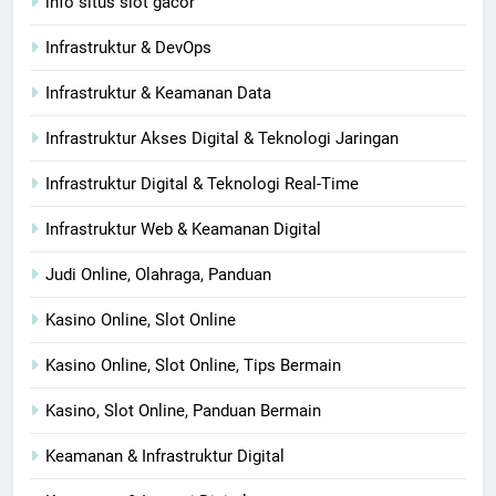
info situs slot gacor
Infrastruktur & DevOps
Infrastruktur & Keamanan Data
Infrastruktur Akses Digital & Teknologi Jaringan
Infrastruktur Digital & Teknologi Real-Time
Infrastruktur Web & Keamanan Digital
Judi Online, Olahraga, Panduan
Kasino Online, Slot Online
Kasino Online, Slot Online, Tips Bermain
Kasino, Slot Online, Panduan Bermain
Keamanan & Infrastruktur Digital