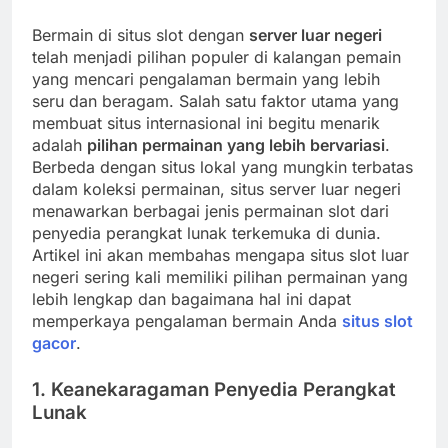
Bermain di situs slot dengan
server luar negeri
telah menjadi pilihan populer di kalangan pemain
yang mencari pengalaman bermain yang lebih
seru dan beragam. Salah satu faktor utama yang
membuat situs internasional ini begitu menarik
adalah
pilihan permainan yang lebih bervariasi
.
Berbeda dengan situs lokal yang mungkin terbatas
dalam koleksi permainan, situs server luar negeri
menawarkan berbagai jenis permainan slot dari
penyedia perangkat lunak terkemuka di dunia.
Artikel ini akan membahas mengapa situs slot luar
negeri sering kali memiliki pilihan permainan yang
lebih lengkap dan bagaimana hal ini dapat
memperkaya pengalaman bermain Anda
situs slot
gacor
.
1.
Keanekaragaman Penyedia Perangkat
Lunak