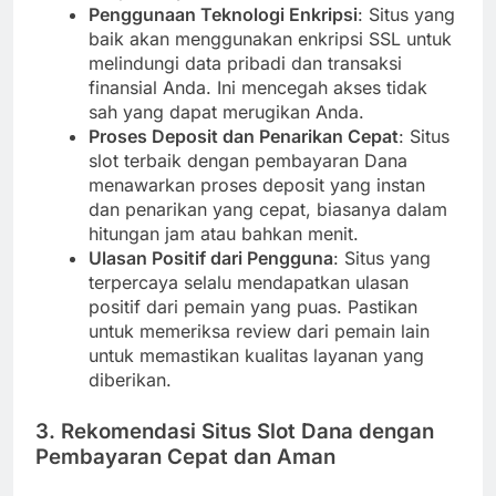
Penggunaan Teknologi Enkripsi
: Situs yang
baik akan menggunakan enkripsi SSL untuk
melindungi data pribadi dan transaksi
finansial Anda. Ini mencegah akses tidak
sah yang dapat merugikan Anda.
Proses Deposit dan Penarikan Cepat
: Situs
slot terbaik dengan pembayaran Dana
menawarkan proses deposit yang instan
dan penarikan yang cepat, biasanya dalam
hitungan jam atau bahkan menit.
Ulasan Positif dari Pengguna
: Situs yang
terpercaya selalu mendapatkan ulasan
positif dari pemain yang puas. Pastikan
untuk memeriksa review dari pemain lain
untuk memastikan kualitas layanan yang
diberikan.
3. Rekomendasi Situs Slot Dana dengan
Pembayaran Cepat dan Aman