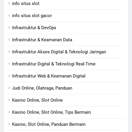
info situs slot
info situs slot gacor
Infrastruktur & DevOps
Infrastruktur & Keamanan Data
Infrastruktur Akses Digital & Teknologi Jaringan
Infrastruktur Digital & Teknologi Real-Time
Infrastruktur Web & Keamanan Digital
Judi Online, Olahraga, Panduan
Kasino Online, Slot Online
Kasino Online, Slot Online, Tips Bermain
Kasino, Slot Online, Panduan Bermain