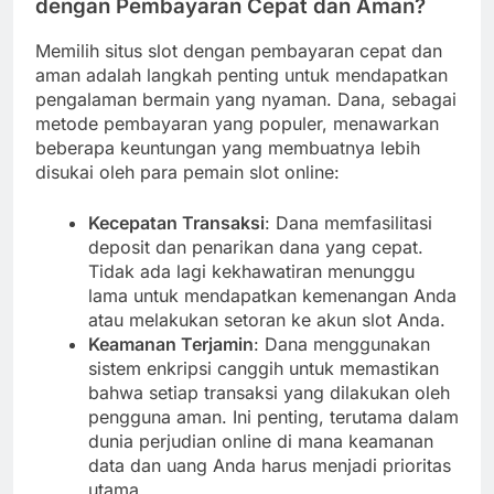
dengan Pembayaran Cepat dan Aman?
Memilih situs slot dengan pembayaran cepat dan
aman adalah langkah penting untuk mendapatkan
pengalaman bermain yang nyaman. Dana, sebagai
metode pembayaran yang populer, menawarkan
beberapa keuntungan yang membuatnya lebih
disukai oleh para pemain slot online:
Kecepatan Transaksi
: Dana memfasilitasi
deposit dan penarikan dana yang cepat.
Tidak ada lagi kekhawatiran menunggu
lama untuk mendapatkan kemenangan Anda
atau melakukan setoran ke akun slot Anda.
Keamanan Terjamin
: Dana menggunakan
sistem enkripsi canggih untuk memastikan
bahwa setiap transaksi yang dilakukan oleh
pengguna aman. Ini penting, terutama dalam
dunia perjudian online di mana keamanan
data dan uang Anda harus menjadi prioritas
utama.