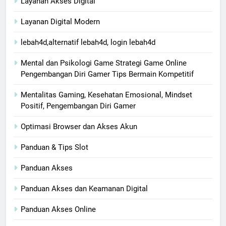
Layanan Akses Digital
Layanan Digital Modern
lebah4d,alternatif lebah4d, login lebah4d
Mental dan Psikologi Game Strategi Game Online
Pengembangan Diri Gamer Tips Bermain Kompetitif
Mentalitas Gaming, Kesehatan Emosional, Mindset
Positif, Pengembangan Diri Gamer
Optimasi Browser dan Akses Akun
Panduan & Tips Slot
Panduan Akses
Panduan Akses dan Keamanan Digital
Panduan Akses Online