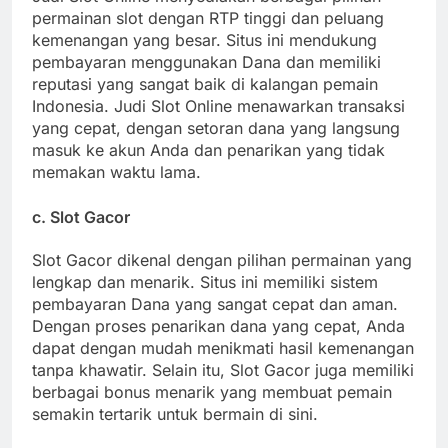
permainan slot dengan RTP tinggi dan peluang
kemenangan yang besar. Situs ini mendukung
pembayaran menggunakan Dana dan memiliki
reputasi yang sangat baik di kalangan pemain
Indonesia. Judi Slot Online menawarkan transaksi
yang cepat, dengan setoran dana yang langsung
masuk ke akun Anda dan penarikan yang tidak
memakan waktu lama.
c.
Slot Gacor
Slot Gacor dikenal dengan pilihan permainan yang
lengkap dan menarik. Situs ini memiliki sistem
pembayaran Dana yang sangat cepat dan aman.
Dengan proses penarikan dana yang cepat, Anda
dapat dengan mudah menikmati hasil kemenangan
tanpa khawatir. Selain itu, Slot Gacor juga memiliki
berbagai bonus menarik yang membuat pemain
semakin tertarik untuk bermain di sini.