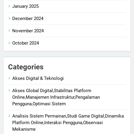
January 2025
December 2024
November 2024
October 2024
Categories
Akses Digital & Teknologi
Akses Global Digital,Stabilitas Platform
Online,Manajemen Infrastruktur,Pengalaman
Pengguna,Optimasi Sistem
Analisis Sistem Permainan,Studi Game Digital,Dinamika
Platform Online,Interaksi Pengguna,Observasi
Mekanisme