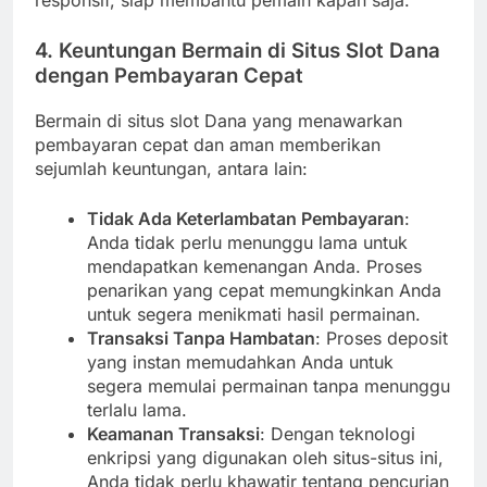
responsif, siap membantu pemain kapan saja.
4. Keuntungan Bermain di Situs Slot Dana
dengan Pembayaran Cepat
Bermain di situs slot Dana yang menawarkan
pembayaran cepat dan aman memberikan
sejumlah keuntungan, antara lain:
Tidak Ada Keterlambatan Pembayaran
:
Anda tidak perlu menunggu lama untuk
mendapatkan kemenangan Anda. Proses
penarikan yang cepat memungkinkan Anda
untuk segera menikmati hasil permainan.
Transaksi Tanpa Hambatan
: Proses deposit
yang instan memudahkan Anda untuk
segera memulai permainan tanpa menunggu
terlalu lama.
Keamanan Transaksi
: Dengan teknologi
enkripsi yang digunakan oleh situs-situs ini,
Anda tidak perlu khawatir tentang pencurian