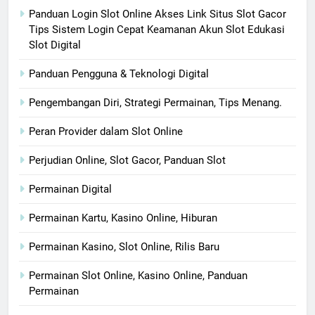
Panduan Login Slot Online Akses Link Situs Slot Gacor
Tips Sistem Login Cepat Keamanan Akun Slot Edukasi
Slot Digital
Panduan Pengguna & Teknologi Digital
Pengembangan Diri, Strategi Permainan, Tips Menang.
Peran Provider dalam Slot Online
Perjudian Online, Slot Gacor, Panduan Slot
Permainan Digital
Permainan Kartu, Kasino Online, Hiburan
Permainan Kasino, Slot Online, Rilis Baru
Permainan Slot Online, Kasino Online, Panduan
Permainan