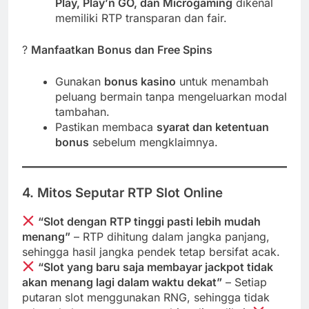
Play, Play’n GO, dan Microgaming
dikenal
memiliki RTP transparan dan fair.
?
Manfaatkan Bonus dan Free Spins
Gunakan
bonus kasino
untuk menambah
peluang bermain tanpa mengeluarkan modal
tambahan.
Pastikan membaca
syarat dan ketentuan
bonus
sebelum mengklaimnya.
4. Mitos Seputar RTP Slot Online
“Slot dengan RTP tinggi pasti lebih mudah
menang”
– RTP dihitung dalam jangka panjang,
sehingga hasil jangka pendek tetap bersifat acak.
“Slot yang baru saja membayar jackpot tidak
akan menang lagi dalam waktu dekat”
– Setiap
putaran slot menggunakan RNG, sehingga tidak