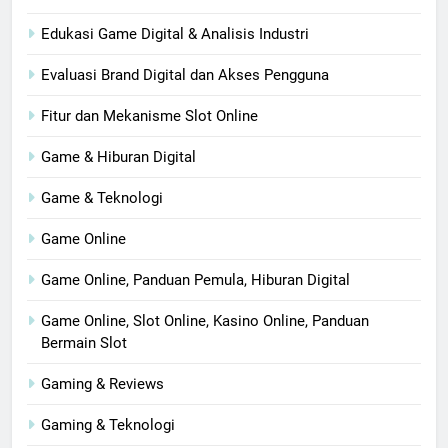
Edukasi Game Digital & Analisis Industri
Evaluasi Brand Digital dan Akses Pengguna
Fitur dan Mekanisme Slot Online
Game & Hiburan Digital
Game & Teknologi
Game Online
Game Online, Panduan Pemula, Hiburan Digital
Game Online, Slot Online, Kasino Online, Panduan
Bermain Slot
Gaming & Reviews
Gaming & Teknologi