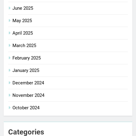
June 2025
May 2025
April 2025
March 2025
February 2025
January 2025
December 2024
November 2024
October 2024
Categories