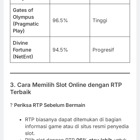
Gates of
Olympus
96.5%
Tinggi
(Pragmatic
Play)
Divine
Fortune
94.5%
Progresif
(NetEnt)
3. Cara Memilih Slot Online dengan RTP
Terbaik
?
Periksa RTP Sebelum Bermain
RTP biasanya dapat ditemukan di bagian
informasi game atau di situs resmi penyedia
slot.