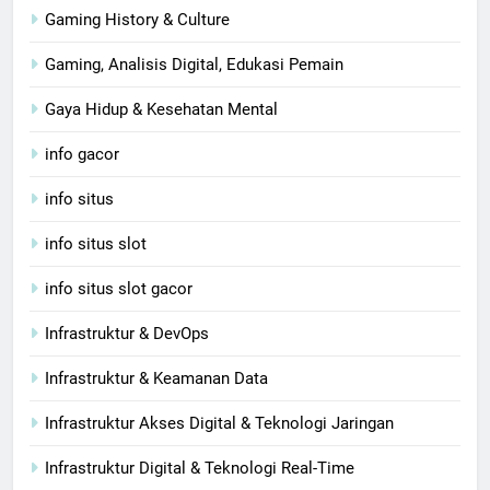
Gaming History & Culture
Gaming, Analisis Digital, Edukasi Pemain
Gaya Hidup & Kesehatan Mental
info gacor
info situs
info situs slot
info situs slot gacor
Infrastruktur & DevOps
Infrastruktur & Keamanan Data
Infrastruktur Akses Digital & Teknologi Jaringan
Infrastruktur Digital & Teknologi Real-Time