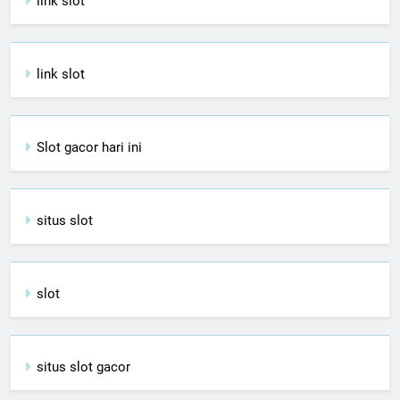
link slot
link slot
Slot gacor hari ini
situs slot
slot
situs slot gacor