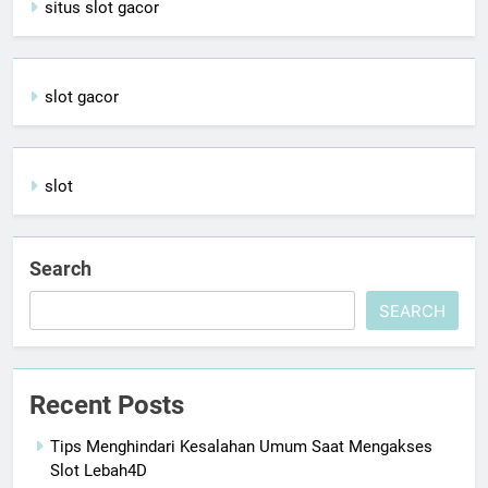
situs slot gacor
slot gacor
slot
Search
SEARCH
Recent Posts
Tips Menghindari Kesalahan Umum Saat Mengakses
Slot Lebah4D