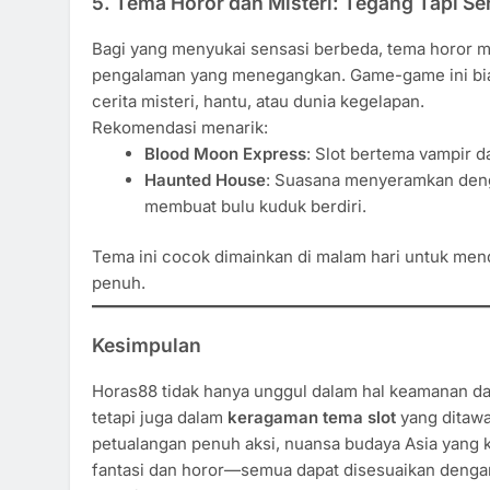
5. Tema Horor dan Misteri: Tegang Tapi Se
Bagi yang menyukai sensasi berbeda, tema horor
pengalaman yang menegangkan. Game-game ini bi
cerita misteri, hantu, atau dunia kegelapan.
Rekomendasi menarik:
Blood Moon Express
: Slot bertema vampir 
Haunted House
: Suasana menyeramkan deng
membuat bulu kuduk berdiri.
Tema ini cocok dimainkan di malam hari untuk men
penuh.
Kesimpulan
Horas88 tidak hanya unggul dalam hal keamanan da
tetapi juga dalam
keragaman tema slot
yang ditawa
petualangan penuh aksi, nuansa budaya Asia yang k
fantasi dan horor—semua dapat disesuaikan dengan