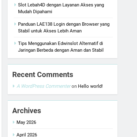
Slot Lebah4D dengan Layanan Akses yang
Mudah Dipahami
Panduan LAE138 Login dengan Browser yang
Stabil untuk Akses Lebih Aman
Tips Menggunakan Edwinslot Alternatif di
Jaringan Berbeda dengan Aman dan Stabil
Recent Comments
A WordPress Commenter
on
Hello world!
Archives
May 2026
April 2026