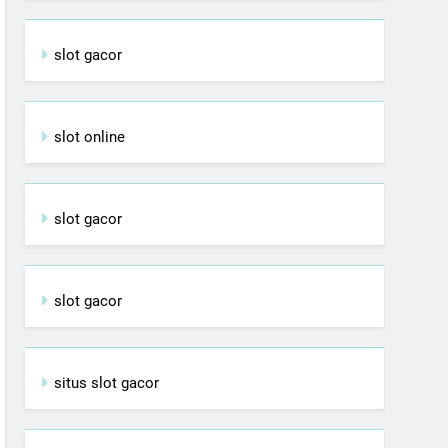
slot gacor
slot online
slot gacor
slot gacor
situs slot gacor