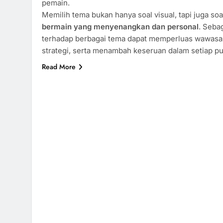
pemain.
Memilih tema bukan hanya soal visual, tapi juga so
bermain yang menyenangkan dan personal
. Seba
terhadap berbagai tema dapat memperluas wawas
strategi, serta menambah keseruan dalam setiap pu
Read More