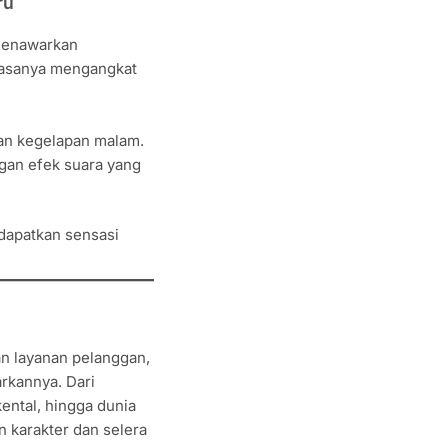
ru
 menawarkan
asanya mengangkat
dan kegelapan malam.
an efek suara yang
dapatkan sensasi
n layanan pelanggan,
rkannya. Dari
ental, hingga dunia
 karakter dan selera