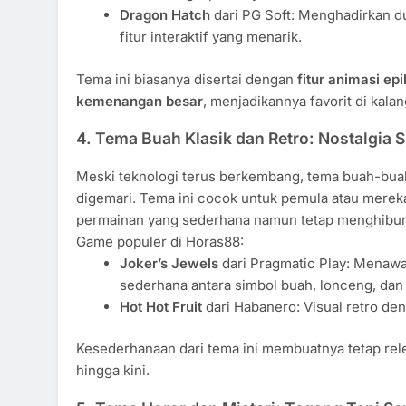
Dragon Hatch
dari PG Soft: Menghadirkan d
fitur interaktif yang menarik.
Tema ini biasanya disertai dengan
fitur animasi epi
kemenangan besar
, menjadikannya favorit di kal
4. Tema Buah Klasik dan Retro: Nostalgia S
Meski teknologi terus berkembang, tema buah-buah
digemari. Tema ini cocok untuk pemula atau mere
permainan yang sederhana namun tetap menghibur
Game populer di Horas88:
Joker’s Jewels
dari Pragmatic Play: Menaw
sederhana antara simbol buah, lonceng, dan 
Hot Hot Fruit
dari Habanero: Visual retro den
Kesederhanaan dari tema ini membuatnya tetap rele
hingga kini.