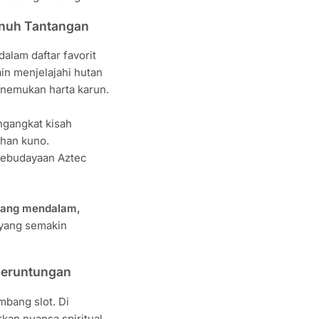
enuh Tantangan
alam daftar favorit
n menjelajahi hutan
enemukan harta karun.
ngangkat kisah
uhan kuno.
ebudayaan Aztec
 yang mendalam,
yang semakin
beruntungan
mbang slot. Di
kan nuansa spiritual,