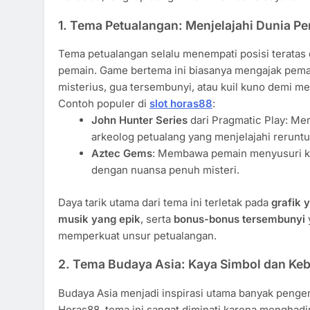
1. Tema Petualangan: Menjelajahi Dunia P
Tema petualangan selalu menempati posisi teratas d
pemain. Game bertema ini biasanya mengajak pemai
misterius, gua tersembunyi, atau kuil kuno demi m
Contoh populer di
slot horas88
:
John Hunter Series
dari Pragmatic Play: Me
arkeolog petualang yang menjelajahi rerunt
Aztec Gems
: Membawa pemain menyusuri k
dengan nuansa penuh misteri.
Daya tarik utama dari tema ini terletak pada
grafik
musik yang epik
, serta
bonus-bonus tersembunyi
memperkuat unsur petualangan.
2. Tema Budaya Asia: Kaya Simbol dan Ke
Budaya Asia menjadi inspirasi utama banyak penge
Horas88, tema ini sangat diminati karena menghadir