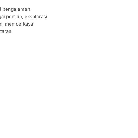
al
pengalaman
gai pemain, eksplorasi
an, memperkaya
taran.