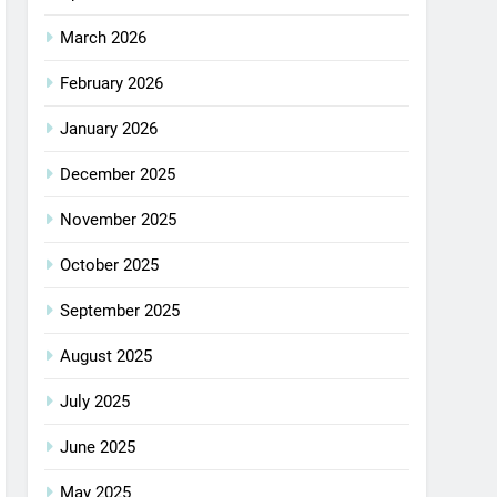
March 2026
February 2026
January 2026
December 2025
November 2025
October 2025
September 2025
August 2025
July 2025
June 2025
May 2025