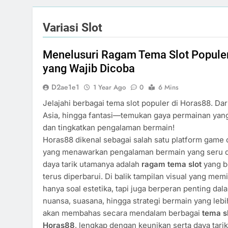
Variasi Slot
Menelusuri Ragam Tema Slot Popule
yang Wajib Dicoba
D2ae1e1
1 Year Ago
0
6 Mins
Jelajahi berbagai tema slot populer di Horas88. Da
Asia, hingga fantasi—temukan gaya permainan yang
dan tingkatkan pengalaman bermain!
Horas88 dikenal sebagai salah satu platform game 
yang menawarkan pengalaman bermain yang seru dan
daya tarik utamanya adalah
ragam tema slot
yang b
terus diperbarui. Di balik tampilan visual yang mem
hanya soal estetika, tapi juga berperan penting da
nuansa, suasana, hingga strategi bermain yang lebih 
akan membahas secara mendalam berbagai
tema sl
Horas88
, lengkap dengan keunikan serta daya tari