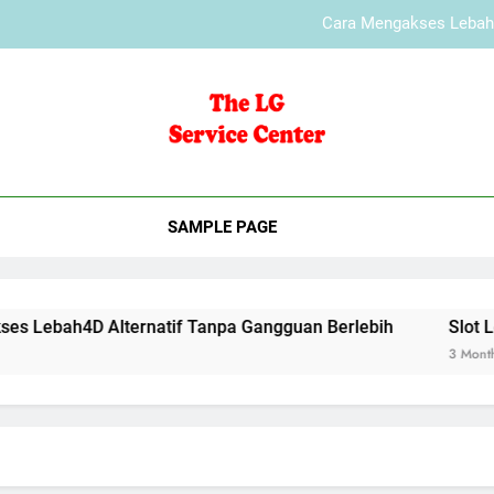
Cara Mengakses Lebah4
Slot Lebah4D denga
Panduan LAE138 Login dengan Browse
 LG Service Center
Tips Menghindari Kesalaha
Layanan Perbaikan Resmi LG Dari The LG Service Center. Layan
Cara Mengakses Lebah4
SAMPLE PAGE
Slot Lebah4D denga
Panduan LAE138 Login dengan Browse
Alternatif Tanpa Gangguan Berlebih
Slot Lebah4D de
3 Months Ago