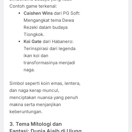
Contoh game terkenal:
Caishen Wins
dari PG Soft:
Mengangkat tema Dewa
Rezeki dalam budaya
Tiongkok.
Koi Gate
dari Habanero:
Terinspirasi dari legenda
ikan koi dan
transformasinya menjadi
naga.
Simbol seperti koin emas, lentera,
dan naga kerap muncul,
menciptakan nuansa yang penuh
makna serta menjanjikan
keberuntungan.
3. Tema Mitologi dan
Fantasi: Dunia Ajaib di Ujung