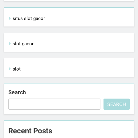
situs slot gacor
slot gacor
slot
Search
SEARCH
Recent Posts