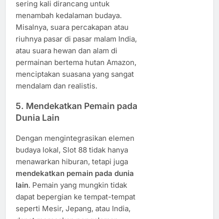
sering kali dirancang untuk
menambah kedalaman budaya.
Misalnya, suara percakapan atau
riuhnya pasar di pasar malam India,
atau suara hewan dan alam di
permainan bertema hutan Amazon,
menciptakan suasana yang sangat
mendalam dan realistis.
5.
Mendekatkan Pemain pada
Dunia Lain
Dengan mengintegrasikan elemen
budaya lokal, Slot 88 tidak hanya
menawarkan hiburan, tetapi juga
mendekatkan pemain pada dunia
lain
. Pemain yang mungkin tidak
dapat bepergian ke tempat-tempat
seperti Mesir, Jepang, atau India,