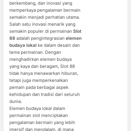
berkembang, dan inovasi yang
memperkaya pengalaman bermain
semakin menjadi perhatian utama.
Salah satu inovasi menarik yang
semakin populer di permainan
Slot
88
adalah pengintegrasian
elemen
budaya lokal
ke dalam desain dan
tema permainan. Dengan
menghadirkan elemen budaya
yang kaya dan beragam, Slot 88
tidak hanya menawarkan hiburan,
tetapi juga memperkenalkan
pemain pada berbagai aspek
kehidupan dan tradisi dari seluruh
dunia.
Elemen budaya lokal dalam
permainan slot menciptakan
pengalaman bermain yang lebih
imersif dan mendalam, di mana