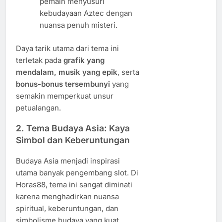
pemain menyusuri
kebudayaan Aztec dengan
nuansa penuh misteri.
Daya tarik utama dari tema ini
terletak pada
grafik yang
mendalam, musik yang epik
, serta
bonus-bonus tersembunyi
yang
semakin memperkuat unsur
petualangan.
2. Tema Budaya Asia: Kaya
Simbol dan Keberuntungan
Budaya Asia menjadi inspirasi
utama banyak pengembang slot. Di
Horas88, tema ini sangat diminati
karena menghadirkan nuansa
spiritual, keberuntungan, dan
simbolisme budaya yang kuat.