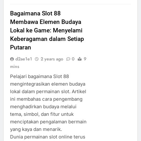
Bagaimana Slot 88
Membawa Elemen Budaya
Lokal ke Game: Menyelami
Keberagaman dalam Setiap
Putaran
d2ae1e1
2 years ago
0
9
mins
Pelajari bagaimana Slot 88
mengintegrasikan elemen budaya
lokal dalam permainan slot. Artikel
ini membahas cara pengembang
menghadirkan budaya melalui
tema, simbol, dan fitur untuk
menciptakan pengalaman bermain
yang kaya dan menarik.
Dunia permainan slot online terus