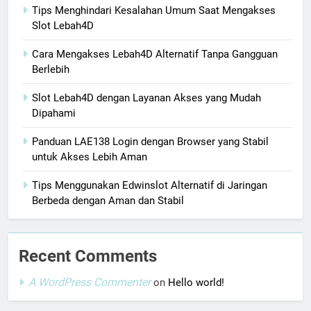
Tips Menghindari Kesalahan Umum Saat Mengakses
Slot Lebah4D
Cara Mengakses Lebah4D Alternatif Tanpa Gangguan
Berlebih
Slot Lebah4D dengan Layanan Akses yang Mudah
Dipahami
Panduan LAE138 Login dengan Browser yang Stabil
untuk Akses Lebih Aman
Tips Menggunakan Edwinslot Alternatif di Jaringan
Berbeda dengan Aman dan Stabil
Recent Comments
A WordPress Commenter
on
Hello world!