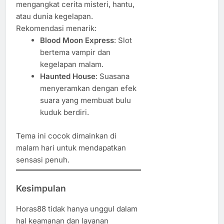
mengangkat cerita misteri, hantu,
atau dunia kegelapan.
Rekomendasi menarik:
Blood Moon Express
: Slot
bertema vampir dan
kegelapan malam.
Haunted House
: Suasana
menyeramkan dengan efek
suara yang membuat bulu
kuduk berdiri.
Tema ini cocok dimainkan di
malam hari untuk mendapatkan
sensasi penuh.
Kesimpulan
Horas88 tidak hanya unggul dalam
hal keamanan dan layanan