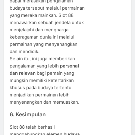
dapat merasakan pengalaman
budaya tersebut melalui permainan
yang mereka mainkan. Slot 88
menawarkan sebuah jendela untuk
menjelajahi dan menghargai
keberagaman dunia ini melalui
permainan yang menyenangkan
dan mendidik.
Selain itu, ini juga memberikan
pengalaman yang lebih
personal
dan relevan
bagi pemain yang
mungkin memiliki ketertarikan
khusus pada budaya tertentu,
menjadikan permainan lebih
menyenangkan dan memuaskan.
6.
Kesimpulan
Slot 88 telah berhasil
menggabungkan elemen
budaya