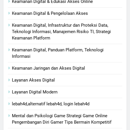
Keamanan Digital & Edukasi Akses Online
Keamanan Digital & Pengelolaan Akses
Keamanan Digital, Infrastruktur dan Proteksi Data,
Teknologi Informasi, Manajemen Risiko TI, Strategi
Keamanan Platform
Keamanan Digital, Panduan Platform, Teknologi
Informasi
Keamanan Jaringan dan Akses Digital
Layanan Akses Digital
Layanan Digital Modern
lebah4d,alternatif lebah4d, login lebah4d
Mental dan Psikologi Game Strategi Game Online
Pengembangan Diri Gamer Tips Bermain Kompetitif