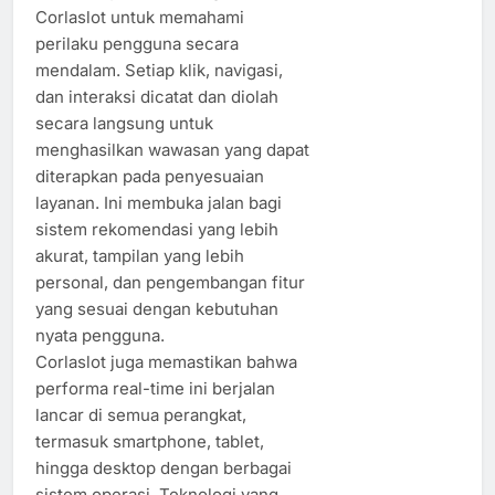
Corlaslot untuk memahami
perilaku pengguna secara
mendalam. Setiap klik, navigasi,
dan interaksi dicatat dan diolah
secara langsung untuk
menghasilkan wawasan yang dapat
diterapkan pada penyesuaian
layanan. Ini membuka jalan bagi
sistem rekomendasi yang lebih
akurat, tampilan yang lebih
personal, dan pengembangan fitur
yang sesuai dengan kebutuhan
nyata pengguna.
Corlaslot juga memastikan bahwa
performa real-time ini berjalan
lancar di semua perangkat,
termasuk smartphone, tablet,
hingga desktop dengan berbagai
sistem operasi. Teknologi yang