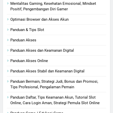
Mentalitas Gaming, Kesehatan Emosional, Mindset
Positif, Pengembangan Diri Gamer
Optimasi Browser dan Akses Akun
Panduan & Tips Slot
Panduan Akses
Panduan Akses dan Keamanan Digital
Panduan Akses Online
Panduan Akses Stabil dan Keamanan Digital
Panduan Bermain, Strategi Judi, Bonus dan Promosi,
Tips Profesional, Pengalaman Pemain
Panduan Daftar, Tips Keamanan Akun, Tutorial Slot
Online, Cara Login Aman, Strategi Pemula Slot Online