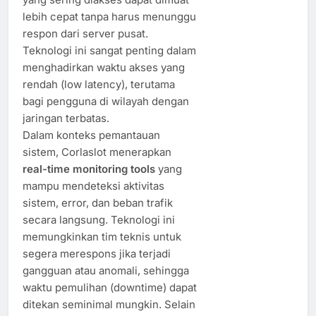
lebih cepat tanpa harus menunggu
respon dari server pusat.
Teknologi ini sangat penting dalam
menghadirkan waktu akses yang
rendah (low latency), terutama
bagi pengguna di wilayah dengan
jaringan terbatas.
Dalam konteks pemantauan
sistem, Corlaslot menerapkan
real-time monitoring tools
yang
mampu mendeteksi aktivitas
sistem, error, dan beban trafik
secara langsung. Teknologi ini
memungkinkan tim teknis untuk
segera merespons jika terjadi
gangguan atau anomali, sehingga
waktu pemulihan (downtime) dapat
ditekan seminimal mungkin. Selain