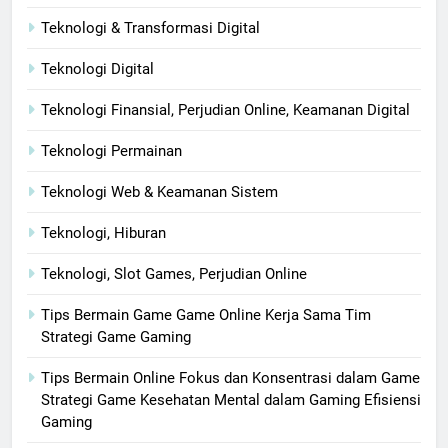
Teknologi & Transformasi Digital
Teknologi Digital
Teknologi Finansial, Perjudian Online, Keamanan Digital
Teknologi Permainan
Teknologi Web & Keamanan Sistem
Teknologi, Hiburan
Teknologi, Slot Games, Perjudian Online
Tips Bermain Game Game Online Kerja Sama Tim
Strategi Game Gaming
Tips Bermain Online Fokus dan Konsentrasi dalam Game
Strategi Game Kesehatan Mental dalam Gaming Efisiensi
Gaming