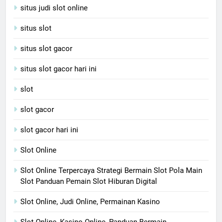
situs judi slot online
situs slot
situs slot gacor
situs slot gacor hari ini
slot
slot gacor
slot gacor hari ini
Slot Online
Slot Online Terpercaya Strategi Bermain Slot Pola Main
Slot Panduan Pemain Slot Hiburan Digital
Slot Online, Judi Online, Permainan Kasino
Slot Online, Kasino Online, Panduan Bermain