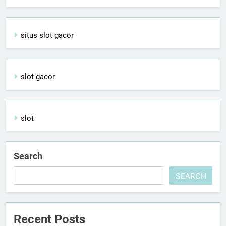
situs slot gacor
slot gacor
slot
Search
SEARCH
Recent Posts