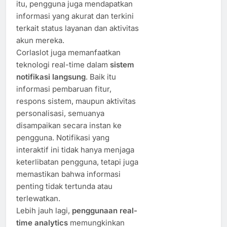
itu, pengguna juga mendapatkan
informasi yang akurat dan terkini
terkait status layanan dan aktivitas
akun mereka.
Corlaslot juga memanfaatkan
teknologi real-time dalam
sistem
notifikasi langsung
. Baik itu
informasi pembaruan fitur,
respons sistem, maupun aktivitas
personalisasi, semuanya
disampaikan secara instan ke
pengguna. Notifikasi yang
interaktif ini tidak hanya menjaga
keterlibatan pengguna, tetapi juga
memastikan bahwa informasi
penting tidak tertunda atau
terlewatkan.
Lebih jauh lagi,
penggunaan real-
time analytics
memungkinkan