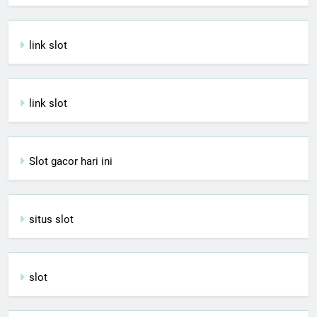
link slot
link slot
Slot gacor hari ini
situs slot
slot