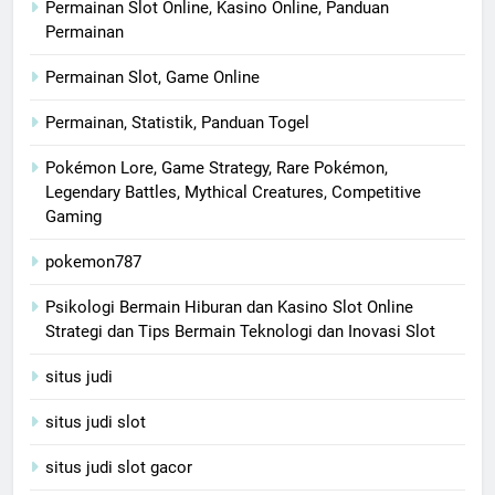
Permainan Slot Online, Kasino Online, Panduan
Permainan
Permainan Slot, Game Online
Permainan, Statistik, Panduan Togel
Pokémon Lore, Game Strategy, Rare Pokémon,
Legendary Battles, Mythical Creatures, Competitive
Gaming
pokemon787
Psikologi Bermain Hiburan dan Kasino Slot Online
Strategi dan Tips Bermain Teknologi dan Inovasi Slot
situs judi
situs judi slot
situs judi slot gacor