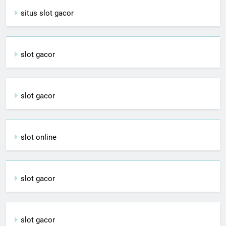
situs slot gacor
slot gacor
slot gacor
slot online
slot gacor
slot gacor