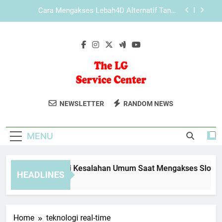
Skip
Slot Lebah4D dengan Layanan Akses yang Mudah
to
Dipahami
content
Panduan LAE138 Login dengan Browser yang
Stabil untuk Akses Lebih Aman
Tips Menghindari Kesalahan Umum Saat
Mengakses Slot Lebah4D
Cara Mengakses Lebah4D Alternatif Tanpa
Gangguan Berlebih
The LG Service
Dapatkan Layanan Perbaikan Resmi LG
Slot Lebah4D dengan Layanan Akses yang Mudah
NEWSLETTER
RANDOM NEWS
Dipahami
Center
Dari The LG Service Center. Layanan
Panduan LAE138 Login dengan Browser yang
Cepat Dan Profesional Untuk Produk LG
Stabil untuk Akses Lebih Aman
MENU
Anda.
ips Menghindari Kesalahan Umum Saat Mengakses Slot Leba
HEADLINES
 Months Ago
Home
teknologi real-time