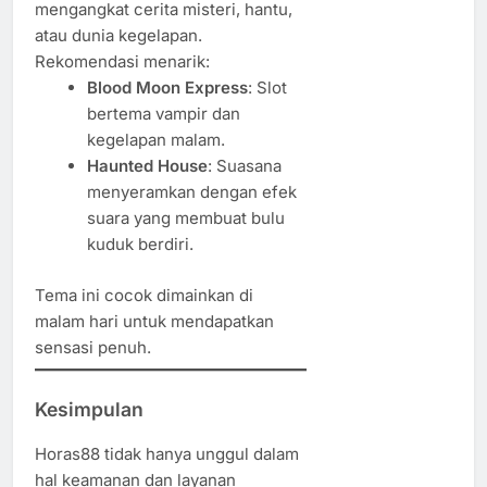
mengangkat cerita misteri, hantu,
atau dunia kegelapan.
Rekomendasi menarik:
Blood Moon Express
: Slot
bertema vampir dan
kegelapan malam.
Haunted House
: Suasana
menyeramkan dengan efek
suara yang membuat bulu
kuduk berdiri.
Tema ini cocok dimainkan di
malam hari untuk mendapatkan
sensasi penuh.
Kesimpulan
Horas88 tidak hanya unggul dalam
hal keamanan dan layanan