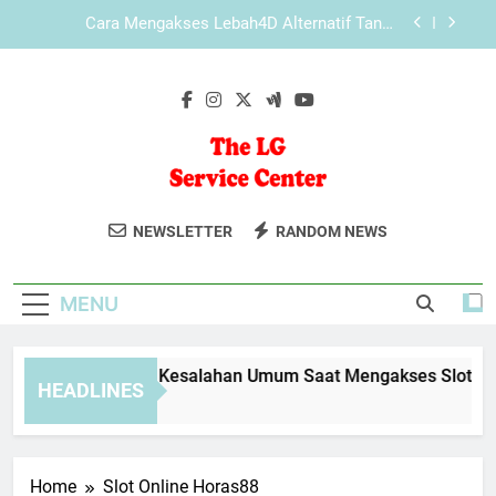
Skip
Slot Lebah4D dengan Layanan Akses yang Mudah
to
Dipahami
content
Panduan LAE138 Login dengan Browser yang
Stabil untuk Akses Lebih Aman
Tips Menghindari Kesalahan Umum Saat
Mengakses Slot Lebah4D
Cara Mengakses Lebah4D Alternatif Tanpa
Gangguan Berlebih
The LG Service
Dapatkan Layanan Perbaikan Resmi LG
Slot Lebah4D dengan Layanan Akses yang Mudah
NEWSLETTER
RANDOM NEWS
Dipahami
Center
Dari The LG Service Center. Layanan
Panduan LAE138 Login dengan Browser yang
Cepat Dan Profesional Untuk Produk LG
Stabil untuk Akses Lebih Aman
MENU
Anda.
ips Menghindari Kesalahan Umum Saat Mengakses Slot Leba
HEADLINES
Months Ago
Home
Slot Online Horas88