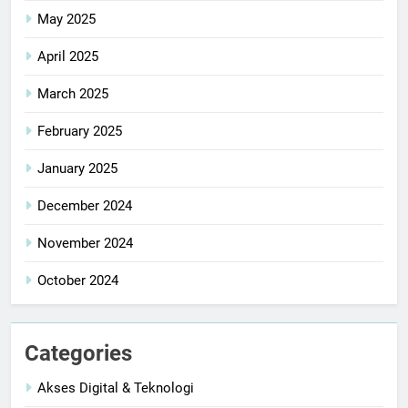
May 2025
April 2025
March 2025
February 2025
January 2025
December 2024
November 2024
October 2024
Categories
Akses Digital & Teknologi