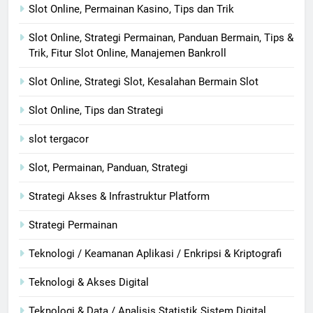
Slot Online, Permainan Kasino, Tips dan Trik
Slot Online, Strategi Permainan, Panduan Bermain, Tips &
Trik, Fitur Slot Online, Manajemen Bankroll
Slot Online, Strategi Slot, Kesalahan Bermain Slot
Slot Online, Tips dan Strategi
slot tergacor
Slot, Permainan, Panduan, Strategi
Strategi Akses & Infrastruktur Platform
Strategi Permainan
Teknologi / Keamanan Aplikasi / Enkripsi & Kriptografi
Teknologi & Akses Digital
Teknologi & Data / Analisis Statistik Sistem Digital