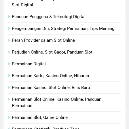
Slot Digital
Panduan Pengguna & Teknologi Digital
Pengembangan Diri, Strategi Permainan, Tips Menang.
Peran Provider dalam Slot Online
Perjudian Online, Slot Gacor, Panduan Slot
Permainan Digital
Permainan Kartu, Kasino Online, Hiburan
Permainan Kasino, Slot Online, Rilis Baru
Permainan Slot Online, Kasino Online, Panduan
Permainan
Permainan Slot, Game Online