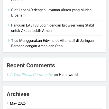
Berlebih
Slot Lebah4D dengan Layanan Akses yang Mudah
Dipahami
Panduan LAE138 Login dengan Browser yang Stabil
untuk Akses Lebih Aman
Tips Menggunakan Edwinslot Alternatif di Jaringan
Berbeda dengan Aman dan Stabil
Recent Comments
A WordPress Commenter
on
Hello world!
Archives
May 2026