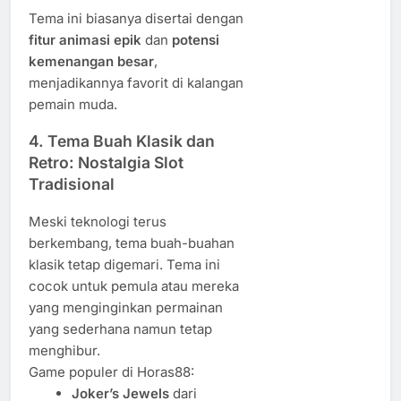
Tema ini biasanya disertai dengan
fitur animasi epik
dan
potensi
kemenangan besar
,
menjadikannya favorit di kalangan
pemain muda.
4. Tema Buah Klasik dan
Retro: Nostalgia Slot
Tradisional
Meski teknologi terus
berkembang, tema buah-buahan
klasik tetap digemari. Tema ini
cocok untuk pemula atau mereka
yang menginginkan permainan
yang sederhana namun tetap
menghibur.
Game populer di Horas88:
Joker’s Jewels
dari