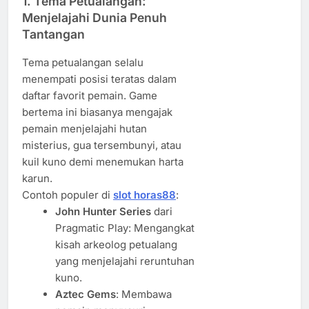
1. Tema Petualangan:
Menjelajahi Dunia Penuh
Tantangan
Tema petualangan selalu
menempati posisi teratas dalam
daftar favorit pemain. Game
bertema ini biasanya mengajak
pemain menjelajahi hutan
misterius, gua tersembunyi, atau
kuil kuno demi menemukan harta
karun.
Contoh populer di
slot horas88
:
John Hunter Series
dari
Pragmatic Play: Mengangkat
kisah arkeolog petualang
yang menjelajahi reruntuhan
kuno.
Aztec Gems
: Membawa