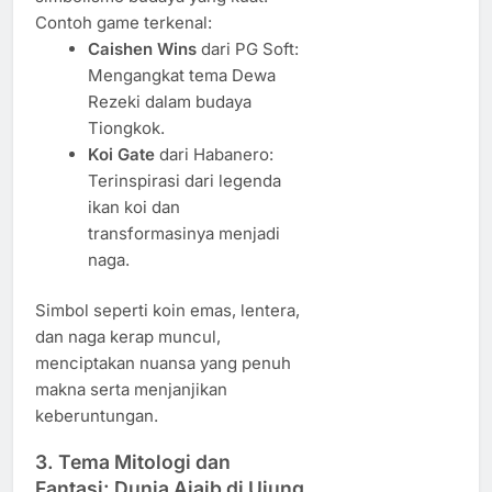
Contoh game terkenal:
Caishen Wins
dari PG Soft:
Mengangkat tema Dewa
Rezeki dalam budaya
Tiongkok.
Koi Gate
dari Habanero:
Terinspirasi dari legenda
ikan koi dan
transformasinya menjadi
naga.
Simbol seperti koin emas, lentera,
dan naga kerap muncul,
menciptakan nuansa yang penuh
makna serta menjanjikan
keberuntungan.
3. Tema Mitologi dan
Fantasi: Dunia Ajaib di Ujung