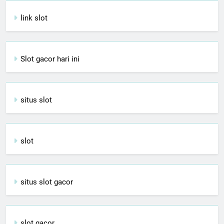
link slot
Slot gacor hari ini
situs slot
slot
situs slot gacor
slot gacor