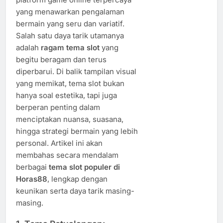
yang menawarkan pengalaman
bermain yang seru dan variatif.
Salah satu daya tarik utamanya
adalah
ragam tema slot
yang
begitu beragam dan terus
diperbarui. Di balik tampilan visual
yang memikat, tema slot bukan
hanya soal estetika, tapi juga
berperan penting dalam
menciptakan nuansa, suasana,
hingga strategi bermain yang lebih
personal. Artikel ini akan
membahas secara mendalam
berbagai
tema slot populer di
Horas88
, lengkap dengan
keunikan serta daya tarik masing-
masing.