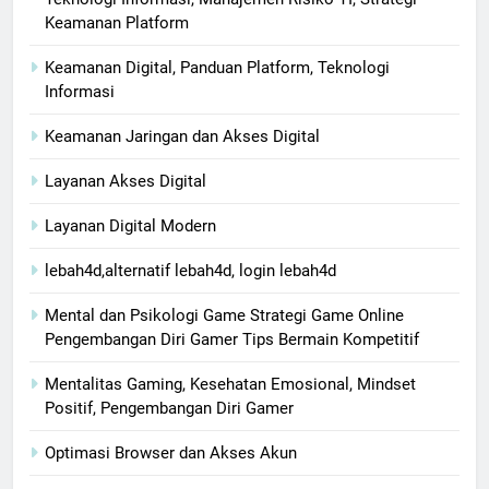
Keamanan Platform
Keamanan Digital, Panduan Platform, Teknologi
Informasi
Keamanan Jaringan dan Akses Digital
Layanan Akses Digital
Layanan Digital Modern
lebah4d,alternatif lebah4d, login lebah4d
Mental dan Psikologi Game Strategi Game Online
Pengembangan Diri Gamer Tips Bermain Kompetitif
Mentalitas Gaming, Kesehatan Emosional, Mindset
Positif, Pengembangan Diri Gamer
Optimasi Browser dan Akses Akun