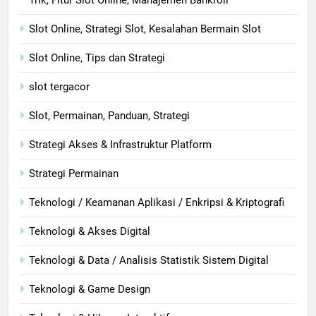
Trik, Fitur Slot Online, Manajemen Bankroll
Slot Online, Strategi Slot, Kesalahan Bermain Slot
Slot Online, Tips dan Strategi
slot tergacor
Slot, Permainan, Panduan, Strategi
Strategi Akses & Infrastruktur Platform
Strategi Permainan
Teknologi / Keamanan Aplikasi / Enkripsi & Kriptografi
Teknologi & Akses Digital
Teknologi & Data / Analisis Statistik Sistem Digital
Teknologi & Game Design