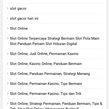
slot gacor
slot gacor hari ini
Slot Online
Slot Online Terpercaya Strategi Bermain Slot Pola Main
Slot Panduan Pemain Slot Hiburan Digital
Slot Online, Judi Online, Permainan Kasino
Slot Online, Kasino Online, Panduan Bermain
Slot Online, Panduan Permainan, Strategi Menang
Slot Online, Permainan Kasino, Tips Bermain
Slot Online, Permainan Kasino, Tips dan Trik
Slot Online, Strategi Permainan, Panduan Bermain, Tips &