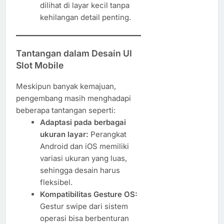
dilihat di layar kecil tanpa
kehilangan detail penting.
Tantangan dalam Desain UI
Slot Mobile
Meskipun banyak kemajuan,
pengembang masih menghadapi
beberapa tantangan seperti:
Adaptasi pada berbagai
ukuran layar:
Perangkat
Android dan iOS memiliki
variasi ukuran yang luas,
sehingga desain harus
fleksibel.
Kompatibilitas Gesture OS:
Gestur swipe dari sistem
operasi bisa berbenturan