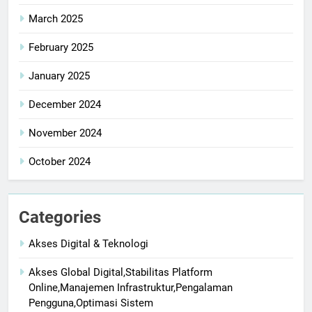
March 2025
February 2025
January 2025
December 2024
November 2024
October 2024
Categories
Akses Digital & Teknologi
Akses Global Digital,Stabilitas Platform
Online,Manajemen Infrastruktur,Pengalaman
Pengguna,Optimasi Sistem