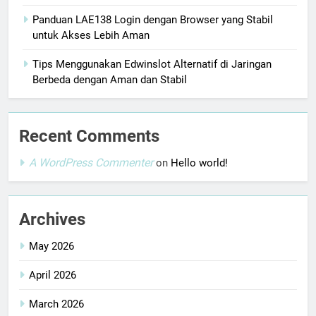
Panduan LAE138 Login dengan Browser yang Stabil
untuk Akses Lebih Aman
Tips Menggunakan Edwinslot Alternatif di Jaringan
Berbeda dengan Aman dan Stabil
Recent Comments
A WordPress Commenter
on
Hello world!
Archives
May 2026
April 2026
March 2026