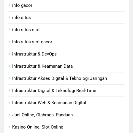
info gacor
info situs
info situs slot
info situs slot gacor
Infrastruktur & DevOps
Infrastruktur & Keamanan Data
Infrastruktur Akses Digital & Teknologi Jaringan
Infrastruktur Digital & Teknologi Real-Time
Infrastruktur Web & Keamanan Digital
Judi Online, Olahraga, Panduan
Kasino Online, Slot Online