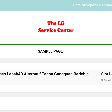
Cara Mengakses Lebah4
Slot Lebah4D denga
Panduan LAE138 Login dengan Browse
 LG Service Center
Tips Menghindari Kesalaha
Layanan Perbaikan Resmi LG Dari The LG Service Center. Layan
Cara Mengakses Lebah4
SAMPLE PAGE
Slot Lebah4D denga
Panduan LAE138 Login dengan Browse
lternatif Tanpa Gangguan Berlebih
Slot Lebah4D den
3 Months Ago