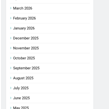
March 2026
February 2026
January 2026
December 2025
November 2025
October 2025
September 2025
August 2025
July 2025
June 2025
May 2025