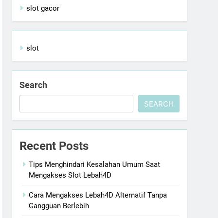
slot gacor
slot
Search
SEARCH
Recent Posts
Tips Menghindari Kesalahan Umum Saat
Mengakses Slot Lebah4D
Cara Mengakses Lebah4D Alternatif Tanpa
Gangguan Berlebih