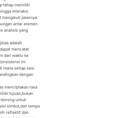
ap tahap memiliki
hingga interaksi
t mengikuti jalannya
bungan antar elemen
s analisis yang
jelas adalah
 dapat mencatat
em dari waktu ke
nsistensi ini
i mana setiap sesi
bandingkan dengan
las menciptakan rasa
iliki tujuan,bukan
erdorong untuk
nsisi simbol,dan tempo
h reflektif dan