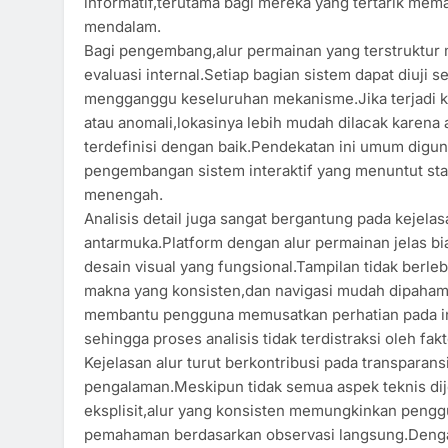
informatif,terutama bagi mereka yang tertarik mem
mendalam.
Bagi pengembang,alur permainan yang terstruktu
evaluasi internal.Setiap bagian sistem dapat diuji s
mengganggu keseluruhan mekanisme.Jika terjadi 
atau anomali,lokasinya lebih mudah dilacak karena
terdefinisi dengan baik.Pendekatan ini umum digu
pengembangan sistem interaktif yang menuntut stab
menengah.
Analisis detail juga sangat bergantung pada kejelas
antarmuka.Platform dengan alur permainan jelas b
desain visual yang fungsional.Tampilan tidak berleb
makna yang konsisten,dan navigasi mudah dipaham
membantu pengguna memusatkan perhatian pada in
sehingga proses analisis tidak terdistraksi oleh fakt
Kejelasan alur turut berkontribusi pada transparans
pengalaman.Meskipun tidak semua aspek teknis dij
eksplisit,alur yang konsisten memungkinkan pen
pemahaman berdasarkan observasi langsung.Den