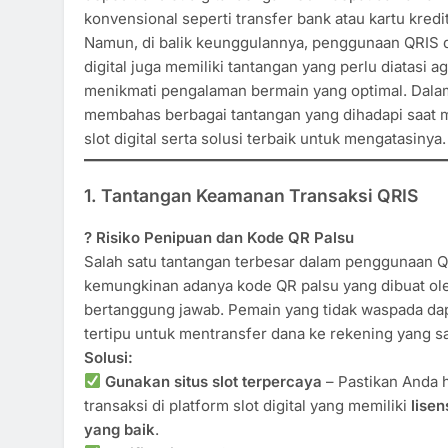
konvensional seperti transfer bank atau kartu kredit
Namun, di balik keunggulannya, penggunaan QRIS d
digital juga memiliki tantangan yang perlu diatasi 
menikmati pengalaman bermain yang optimal. Dalam a
membahas berbagai tantangan yang dihadapi saat
slot digital serta solusi terbaik untuk mengatasinya.
1. Tantangan Keamanan Transaksi QRIS
? Risiko Penipuan dan Kode QR Palsu
Salah satu tantangan terbesar dalam penggunaan Q
kemungkinan adanya kode QR palsu yang dibuat ole
bertanggung jawab. Pemain yang tidak waspada d
tertipu untuk mentransfer dana ke rekening yang sa
Solusi:
Gunakan situs slot terpercaya
– Pastikan Anda 
transaksi di platform slot digital yang memiliki
lisen
yang baik
.