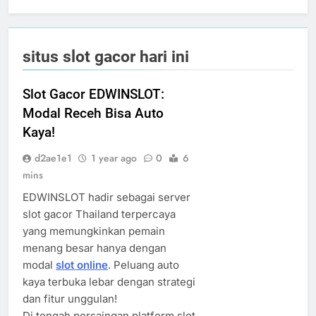
situs slot gacor hari ini
Slot Gacor EDWINSLOT:
Modal Receh Bisa Auto
Kaya!
d2ae1e1
1 year ago
0
6
mins
EDWINSLOT hadir sebagai server
slot gacor Thailand terpercaya
yang memungkinkan pemain
menang besar hanya dengan
modal
slot online
. Peluang auto
kaya terbuka lebar dengan strategi
dan fitur unggulan!
Di tengah persaingan platform slot