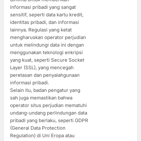
informasi pribadi yang sangat
sensitif, seperti data kartu kredit,
identitas pribadi, dan informasi
lainnya. Regulasi yang ketat
mengharuskan operator perjudian
untuk melindungi data ini dengan
menggunakan teknologi enkripsi
yang kuat, seperti Secure Socket
Layer (SSL), yang mencegah
peretasan dan penyalahgunaan
informasi pribadi.
Selain itu, badan pengatur yang
sah juga memastikan bahwa
operator situs perjudian mematuhi
undang-undang perlindungan data
pribadi yang berlaku, seperti GDPR
(General Data Protection
Regulation) di Uni Eropa atau