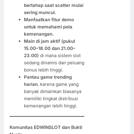
bertahap saat scatter mulai
sering muncul.
Manfaatkan fitur demo
untuk memahami pola
kemenangan.
Main di jam aktif (pukul
15.00–18.00 dan 21.00–
23.00)
di mana sistem slot
sedang dinamis dan peluang
bonus lebih tinggi.
Pantau game trending
harian
, karena game yang
banyak dimainkan biasanya
memiliki tingkat distribusi
kemenangan lebih tinggi.
Komunitas EDWINSLOT dan Bukti