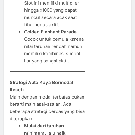
Slot ini memiliki multiplier
hingga x1000 yang dapat
muncul secara acak saat
fitur bonus aktif.
Golden Elephant Parade
Cocok untuk pemula karena
nilai taruhan rendah namun
memiliki kombinasi simbol
liar yang sangat aktif.
Strategi Auto Kaya Bermodal
Receh
Main dengan modal terbatas bukan
berarti main asal-asalan. Ada
beberapa strategi cerdas yang bisa
diterapkan:
Mulai dari taruhan
minimum, lalu naik