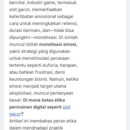
bernilai. Industri game, termasuk
slot gacor, memanfaatkan
keterlibatan emosional sebagai
cara untuk meningkatkan retensi,
durasi bermain, dan—tidak bisa
dipungkiri—monetisasi. Di sinilah
muncul istilah
monetisasi emosi
,
yakni strategi yang digunakan
untuk menstimulasi perasaan
tertentu seperti euforia, harapan,
atau bahkan frustrasi, demi
keuntungan bisnis. Namun, ketika
emosi menjadi target utama
eksploitasi, muncul pertanyaan
besar:
Di mana batas etika
permainan digital seperti
slot
gacor
?
Artikel ini membahas peran etika
dalam menghadapi praktik