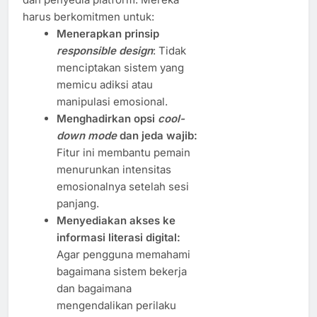
harus berkomitmen untuk:
Menerapkan prinsip
responsible design
: Tidak
menciptakan sistem yang
memicu adiksi atau
manipulasi emosional.
Menghadirkan opsi
cool-
down mode
dan jeda wajib:
Fitur ini membantu pemain
menurunkan intensitas
emosionalnya setelah sesi
panjang.
Menyediakan akses ke
informasi literasi digital:
Agar pengguna memahami
bagaimana sistem bekerja
dan bagaimana
mengendalikan perilaku