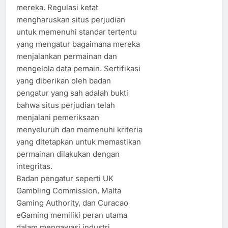
mereka. Regulasi ketat
mengharuskan situs perjudian
untuk memenuhi standar tertentu
yang mengatur bagaimana mereka
menjalankan permainan dan
mengelola data pemain. Sertifikasi
yang diberikan oleh badan
pengatur yang sah adalah bukti
bahwa situs perjudian telah
menjalani pemeriksaan
menyeluruh dan memenuhi kriteria
yang ditetapkan untuk memastikan
permainan dilakukan dengan
integritas.
Badan pengatur seperti UK
Gambling Commission, Malta
Gaming Authority, dan Curacao
eGaming memiliki peran utama
dalam mengawasi industri