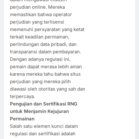
perjudian online. Mereka
memastikan bahwa operator
perjudian yang terlisensi
memenuhi persyaratan yang ketat
terkait keadilan permainan,
perlindungan data pribadi, dan
transparansi dalam pembayaran.
Dengan adanya regulasi ini,
pemain dapat merasa lebih aman
karena mereka tahu bahwa situs
perjudian yang mereka pilih
diawasi oleh otoritas yang sah dan
terpercaya.
Pengujian dan Sertifikasi RNG
untuk Menjamin Kejujuran
Permainan
Salah satu elemen kunci dalam
regulasi dan sertifikasi adalah