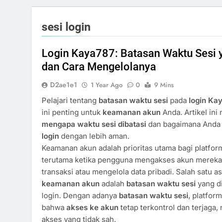
sesi login
Login Kaya787: Batasan Waktu Sesi 
dan Cara Mengelolanya
D2ae1e1
1 Year Ago
0
9 Mins
Pelajari tentang
batasan waktu sesi
pada
login Ka
ini penting untuk
keamanan akun
Anda. Artikel ini
mengapa waktu sesi dibatasi
dan bagaimana Anda
login
dengan lebih aman.
Keamanan akun adalah prioritas utama bagi platfor
terutama ketika pengguna mengakses akun mereka
transaksi atau mengelola data pribadi. Salah satu a
keamanan akun
adalah
batasan waktu sesi
yang d
login. Dengan adanya
batasan waktu sesi
, platfor
bahwa
akses ke akun
tetap terkontrol dan terjaga,
akses yang tidak sah.