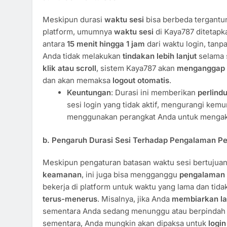
Meskipun durasi
waktu sesi
bisa berbeda tergantu
platform, umumnya
waktu sesi
di Kaya787 ditetapk
antara
15 menit hingga 1 jam
dari waktu login, tanpa
Anda tidak melakukan
tindakan lebih lanjut
selama s
klik atau scroll
, sistem Kaya787 akan
menganggap s
dan akan memaksa
logout otomatis
.
Keuntungan
: Durasi ini memberikan
perlind
sesi login yang tidak aktif, mengurangi kemu
menggunakan perangkat Anda untuk mengaks
b.
Pengaruh Durasi Sesi Terhadap Pengalaman P
Meskipun pengaturan batasan waktu sesi bertujua
keamanan
, ini juga bisa mengganggu
pengalaman
bekerja di platform untuk waktu yang lama dan tid
terus-menerus
. Misalnya, jika Anda
membiarkan la
sementara Anda sedang menunggu atau berpindah k
sementara, Anda mungkin akan dipaksa untuk
logi