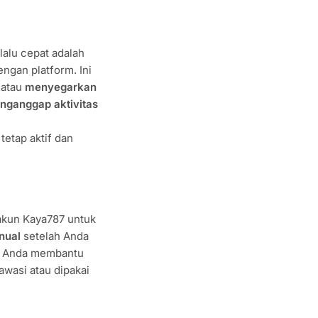
lalu cepat adalah
ngan platform. Ini
 atau
menyegarkan
nganggap aktivitas
tetap aktif dan
akun Kaya787 untuk
nual
setelah Anda
, Anda membantu
awasi atau dipakai