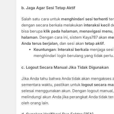
b.
Jaga Agar Sesi Tetap Aktif
Salah satu cara untuk
menghindari sesi terhenti
ter
dengan secara berkala melakukan
interaksi kecil
de
bisa berupa
klik pada halaman
,
menavigasi menu
,
halaman
. Dengan cara ini, sistem Kaya787 akan
me
Anda terus berjalan
, dan sesi akan
tetap aktif
.
Keuntungan
:
Interaksi berkala
menjaga sesi 
menghindari login berulang yang tidak perlu.
c.
Logout Secara Manual Jika Tidak Digunakan
Jika Anda tahu bahwa Anda tidak akan mengakses 
sementara waktu, pastikan untuk
logout secara ma
selesai menggunakan akun. Dengan logout manual
melindungi akun Anda jika perangkat Anda tidak ter
oleh orang lain.