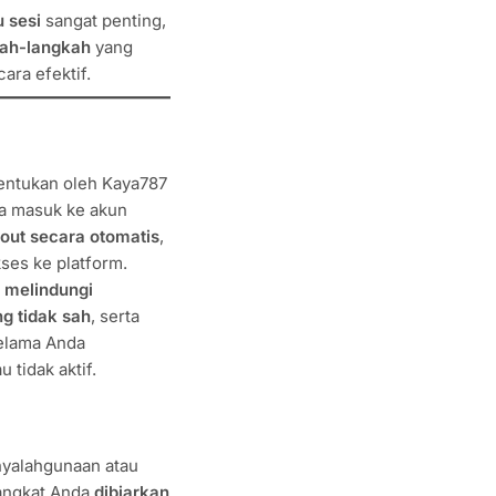
 sesi
sangat penting,
ah-langkah
yang
ara efektif.
tentukan oleh Kaya787
da masuk ke akun
gout secara otomatis
,
ses ke platform.
k
melindungi
g tidak sah
, serta
elama Anda
tidak aktif.
nyalahgunaan atau
rangkat Anda
dibiarkan