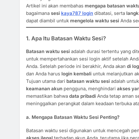
Artikel ini akan membahas
mengapa batasan waktu
bagaimana
sesi
kaya787 login
dibatasi, serta
langk
dapat diambil untuk
mengelola waktu sesi
Anda sec
1.
Apa Itu Batasan Waktu Sesi?
Batasan waktu sesi
adalah durasi tertentu yang di
untuk mempertahankan sesi login aktif setelah An
Anda. Setelah periode ini berakhir, Anda akan
di lo
dan Anda harus
login kembali
untuk melanjutkan ak
Tujuan utama dari
batasan waktu sesi
adalah untu
keamanan akun
pengguna, menghindari
akses yan
memastikan bahwa
data pribadi
Anda tetap aman s
meninggalkan perangkat dalam keadaan terbuka atau 
a.
Mengapa Batasan Waktu Sesi Penting?
Batasan waktu sesi digunakan untuk mencegah pe
akses ilegal
terhadap akun Anda, terutama jika pe