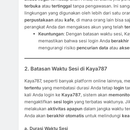
terbuka
atau
tertinggal
tanpa pengawasan. Ini sanga
lingkungan yang digunakan oleh lebih dari satu oran
perpustakaan
atau
kafe
, di mana orang lain bisa 
perangkat Anda dan mengakses akun yang telah
te
Keuntungan
: Dengan batasan waktu sesi, K
memastikan bahwa sesi login Anda
berakhir
mengurangi risiko
pencurian data
atau
akse
2.
Batasan Waktu Sesi di Kaya787
Kaya787, seperti banyak platform online lainnya, 
tertentu
yang membatasi durasi Anda tetap
login
tan
kali Anda login ke
Kaya787
, sistem akan
memonitor
mengaktifkan
sesi login
yang terbatas waktunya. Ji
melakukan
aktivitas apapun
dalam jangka waktu ter
Anda akan
berakhir otomatis
untuk melindungi
kea
a.
Durasi Waktu Sesi