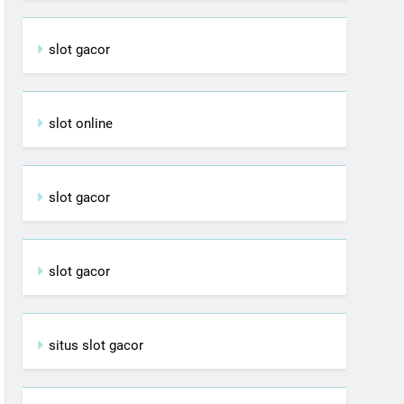
slot gacor
slot online
slot gacor
slot gacor
situs slot gacor