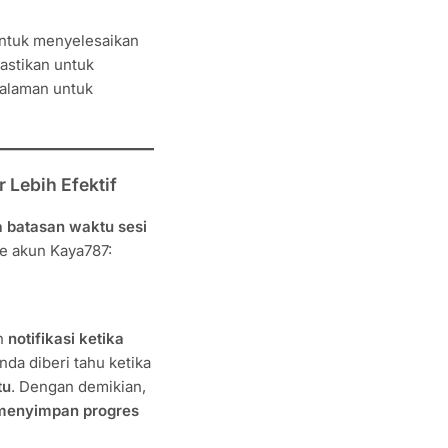
untuk menyelesaikan
pastikan untuk
alaman untuk
 Lebih Efektif
 batasan waktu sesi
e akun Kaya787:
an
notifikasi ketika
nda diberi tahu ketika
tu
. Dengan demikian,
menyimpan progres