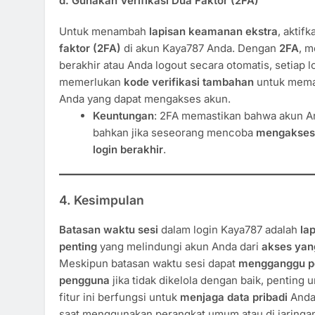
d.
Gunakan Verifikasi Dua Faktor (2FA)
Untuk menambah
lapisan keamanan ekstra
, aktif
faktor (2FA)
di akun Kaya787 Anda. Dengan
2FA
, m
berakhir atau Anda logout secara otomatis, setiap l
memerlukan
kode verifikasi tambahan
untuk mema
Anda yang dapat mengakses akun.
Keuntungan
: 2FA memastikan bahwa akun A
bahkan jika seseorang mencoba
mengaksesn
login berakhir
.
4.
Kesimpulan
Batasan waktu sesi
dalam login Kaya787 adalah
la
penting
yang melindungi akun Anda dari
akses yan
Meskipun batasan waktu sesi dapat
mengganggu p
pengguna
jika tidak dikelola dengan baik, penting 
fitur ini berfungsi untuk
menjaga data pribadi
Anda 
saat menggunakan perangkat umum atau di jaringan