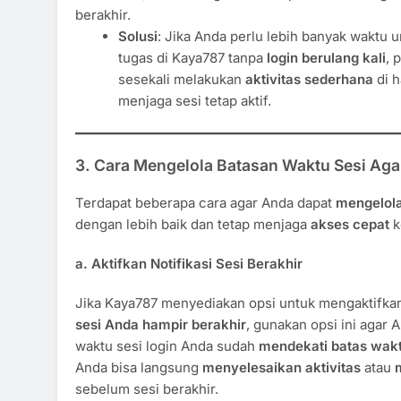
berakhir.
Solusi
: Jika Anda perlu lebih banyak waktu 
tugas di Kaya787 tanpa
login berulang kali
, 
sesekali melakukan
aktivitas sederhana
di h
menjaga sesi tetap aktif.
3.
Cara Mengelola Batasan Waktu Sesi Agar
Terdapat beberapa cara agar Anda dapat
mengelola
dengan lebih baik dan tetap menjaga
akses cepat
k
a.
Aktifkan Notifikasi Sesi Berakhir
Jika Kaya787 menyediakan opsi untuk mengaktifk
sesi Anda hampir berakhir
, gunakan opsi ini agar A
waktu sesi login Anda sudah
mendekati batas wak
Anda bisa langsung
menyelesaikan aktivitas
atau
sebelum sesi berakhir.