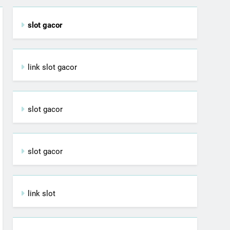
slot gacor
link slot gacor
slot gacor
slot gacor
link slot