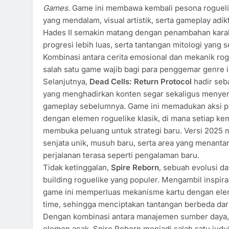
Games
. Game ini membawa kembali pesona rogueli
yang mendalam, visual artistik, serta gameplay adikt
Hades II semakin matang dengan penambahan karak
progresi lebih luas, serta tantangan mitologi yang
Kombinasi antara cerita emosional dan mekanik ro
salah satu game wajib bagi para penggemar genre i
Selanjutnya,
Dead Cells: Return Protocol
hadir seb
yang menghadirkan konten segar sekaligus menye
gameplay sebelumnya. Game ini memadukan aksi p
dengan elemen roguelike klasik, di mana setiap kem
membuka peluang untuk strategi baru. Versi 2025
senjata unik, musuh baru, serta area yang menant
perjalanan terasa seperti pengalaman baru.
Tidak ketinggalan,
Spire Reborn
, sebuah evolusi d
building roguelike yang populer. Mengambil inspira
game ini memperluas mekanisme kartu dengan elem
time, sehingga menciptakan tantangan berbeda dar
Dengan kombinasi antara manajemen sumber daya, p
elemen acak, Spire Reborn menjadi salah satu judul