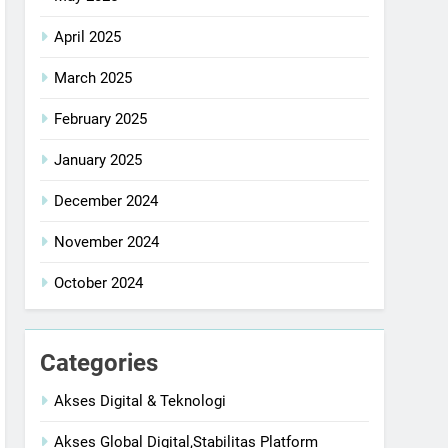
April 2025
March 2025
February 2025
January 2025
December 2024
November 2024
October 2024
Categories
Akses Digital & Teknologi
Akses Global Digital,Stabilitas Platform