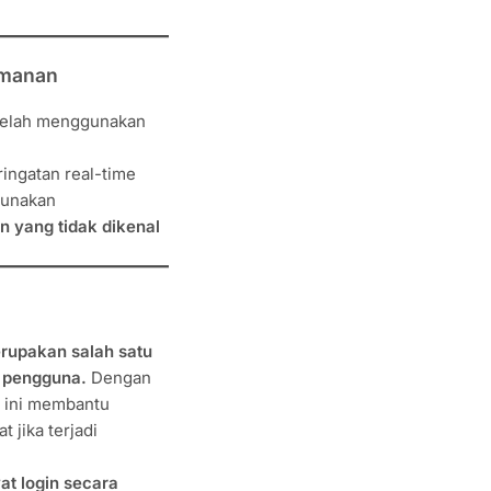
amanan
etelah menggunakan
ingatan real-time
gunakan
n yang tidak dikenal
rupakan salah satu
k pengguna.
Dengan
em ini membantu
jika terjadi
t login secara