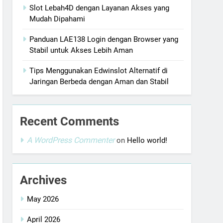
Slot Lebah4D dengan Layanan Akses yang
Mudah Dipahami
Panduan LAE138 Login dengan Browser yang
Stabil untuk Akses Lebih Aman
Tips Menggunakan Edwinslot Alternatif di
Jaringan Berbeda dengan Aman dan Stabil
Recent Comments
A WordPress Commenter
on
Hello world!
Archives
May 2026
April 2026