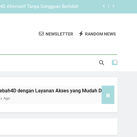
D Alternatif Tanpa Gangguan Berlebih
n Layanan Akses yang Mudah Dipahami
r yang Stabil untuk Akses Lebih Aman
NEWSLETTER
RANDOM NEWS
n Umum Saat Mengakses Slot Lebah4D
an Cepat Dan Profesional Untuk Produk LG Anda.
D Alternatif Tanpa Gangguan Berlebih
n Layanan Akses yang Mudah Dipahami
r yang Stabil untuk Akses Lebih Aman
gan Layanan Akses yang Mudah Dipahami
Panduan LAE1
3 Months Ago