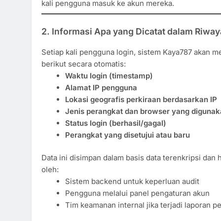
kali pengguna masuk ke akun mereka.
2.
Informasi Apa yang Dicatat dalam Riway
Setiap kali pengguna login, sistem Kaya787 akan 
berikut secara otomatis:
Waktu login (timestamp)
Alamat IP pengguna
Lokasi geografis perkiraan berdasarkan IP
Jenis perangkat dan browser yang digunak
Status login (berhasil/gagal)
Perangkat yang disetujui atau baru
Data ini disimpan dalam basis data terenkripsi dan
oleh:
Sistem backend untuk keperluan audit
Pengguna melalui panel pengaturan akun
Tim keamanan internal jika terjadi laporan 