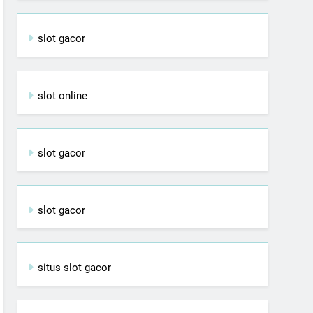
slot gacor
slot online
slot gacor
slot gacor
situs slot gacor