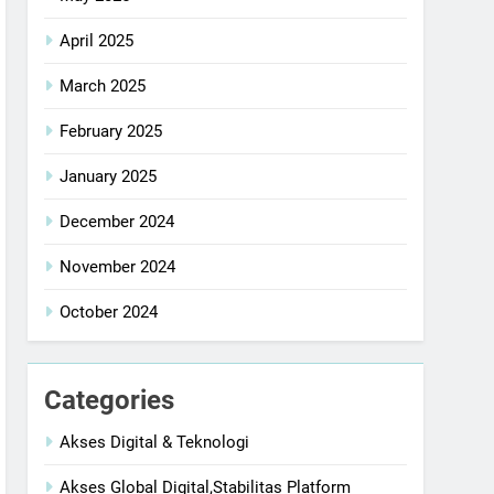
April 2025
March 2025
February 2025
January 2025
December 2024
November 2024
October 2024
Categories
Akses Digital & Teknologi
Akses Global Digital,Stabilitas Platform