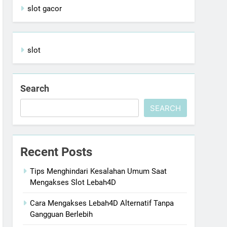
slot gacor
slot
Search
SEARCH
Recent Posts
Tips Menghindari Kesalahan Umum Saat
Mengakses Slot Lebah4D
Cara Mengakses Lebah4D Alternatif Tanpa
Gangguan Berlebih