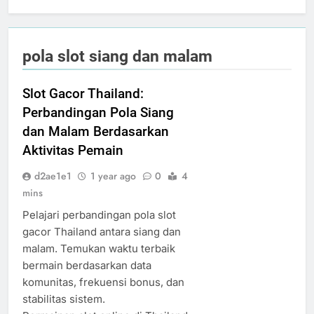
pola slot siang dan malam
Slot Gacor Thailand:
Perbandingan Pola Siang
dan Malam Berdasarkan
Aktivitas Pemain
d2ae1e1
1 year ago
0
4
mins
Pelajari perbandingan pola slot
gacor Thailand antara siang dan
malam. Temukan waktu terbaik
bermain berdasarkan data
komunitas, frekuensi bonus, dan
stabilitas sistem.