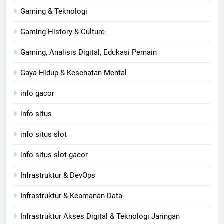
Gaming & Teknologi
Gaming History & Culture
Gaming, Analisis Digital, Edukasi Pemain
Gaya Hidup & Kesehatan Mental
info gacor
info situs
info situs slot
info situs slot gacor
Infrastruktur & DevOps
Infrastruktur & Keamanan Data
Infrastruktur Akses Digital & Teknologi Jaringan