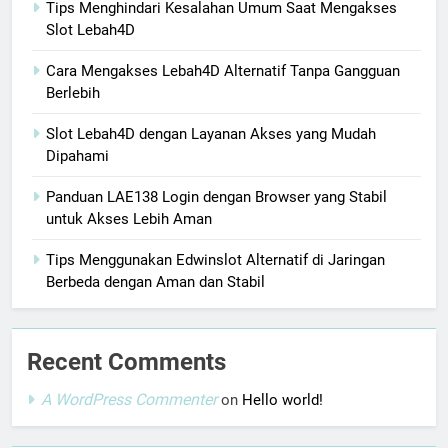
Tips Menghindari Kesalahan Umum Saat Mengakses
Slot Lebah4D
Cara Mengakses Lebah4D Alternatif Tanpa Gangguan
Berlebih
Slot Lebah4D dengan Layanan Akses yang Mudah
Dipahami
Panduan LAE138 Login dengan Browser yang Stabil
untuk Akses Lebih Aman
Tips Menggunakan Edwinslot Alternatif di Jaringan
Berbeda dengan Aman dan Stabil
Recent Comments
A WordPress Commenter
on
Hello world!