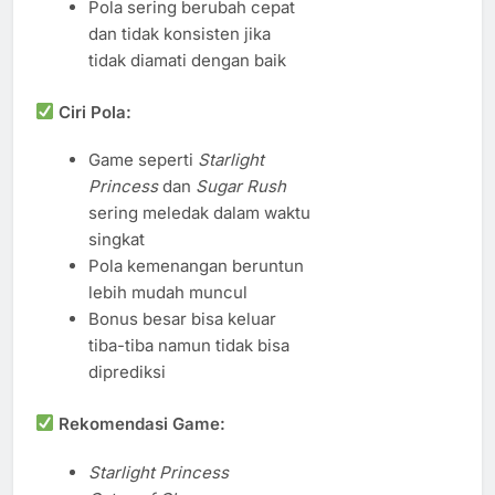
Pola sering berubah cepat
dan tidak konsisten jika
tidak diamati dengan baik
Ciri Pola:
Game seperti
Starlight
Princess
dan
Sugar Rush
sering meledak dalam waktu
singkat
Pola kemenangan beruntun
lebih mudah muncul
Bonus besar bisa keluar
tiba-tiba namun tidak bisa
diprediksi
Rekomendasi Game:
Starlight Princess