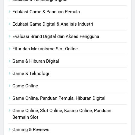
Edukasi Game & Panduan Pemula
Edukasi Game Digital & Analisis Industri
Evaluasi Brand Digital dan Akses Pengguna
Fitur dan Mekanisme Slot Online
Game & Hiburan Digital
Game & Teknologi
Game Online
Game Online, Panduan Pemula, Hiburan Digital
Game Online, Slot Online, Kasino Online, Panduan
Bermain Slot
Gaming & Reviews