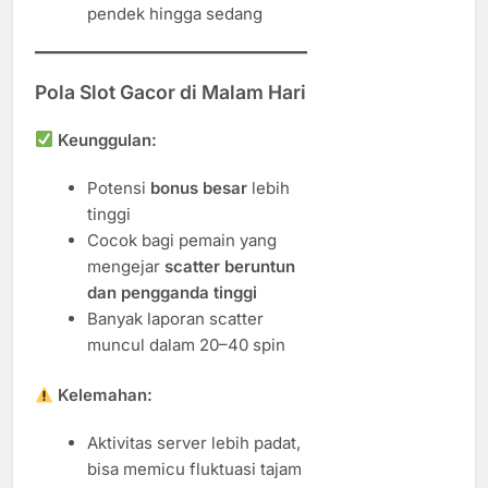
pendek hingga sedang
Pola Slot Gacor di Malam Hari
Keunggulan:
Potensi
bonus besar
lebih
tinggi
Cocok bagi pemain yang
mengejar
scatter beruntun
dan pengganda tinggi
Banyak laporan scatter
muncul dalam 20–40 spin
Kelemahan:
Aktivitas server lebih padat,
bisa memicu fluktuasi tajam