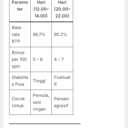
Parame
Hari
Hari
ter
(12.00–
(20.00–
14.00)
22.00)
Rata-
rata
96.7%
95.2%
RTP
Bonus
per 100
5 – 6
4 – 7
spin
Stabilita
Fluktuat
Tinggi
s Pola
if
Pemula,
Cocok
Pemain
sesi
Untuk
agresif
ringan