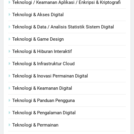
Teknologi / Keamanan Aplikasi / Enkripsi & Kriptografi
Teknologi & Akses Digital
Teknologi & Data / Analisis Statistik Sistem Digital
Teknologi & Game Design
Teknologi & Hiburan Interaktif
Teknologi & Infrastruktur Cloud
Teknologi & Inovasi Permainan Digital
Teknologi & Keamanan Digital
Teknologi & Panduan Pengguna
Teknologi & Pengalaman Digital
Teknologi & Permainan