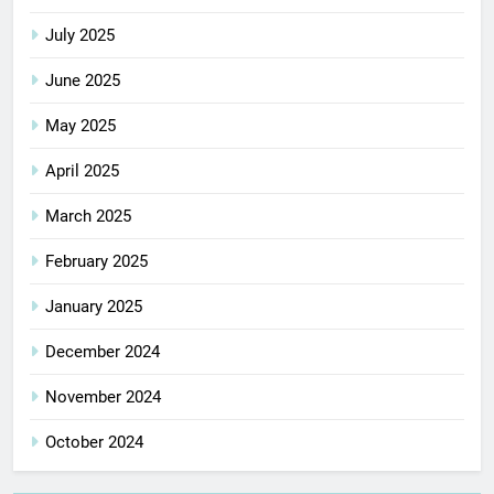
July 2025
June 2025
May 2025
April 2025
March 2025
February 2025
January 2025
December 2024
November 2024
October 2024