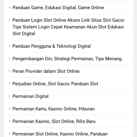
Panduan Game, Edukasi Digital, Game Online
Panduan Login Slot Online Akses Link Situs Slot Gacor
Tips Sistem Login Cepat Keamanan Akun Slot Edukasi
Slot Digital
Panduan Pengguna & Teknologi Digital
Pengembangan Diri, Strategi Permainan, Tips Menang.
Peran Provider dalam Slot Online
Perjudian Online, Slot Gacor, Panduan Slot
Permainan Digital
Permainan Kartu, Kasino Online, Hiburan
Permainan Kasino, Slot Online, Rilis Baru
Permainan Slot Online, Kasino Online, Panduan