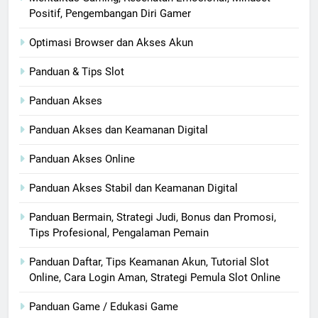
Positif, Pengembangan Diri Gamer
Optimasi Browser dan Akses Akun
Panduan & Tips Slot
Panduan Akses
Panduan Akses dan Keamanan Digital
Panduan Akses Online
Panduan Akses Stabil dan Keamanan Digital
Panduan Bermain, Strategi Judi, Bonus dan Promosi,
Tips Profesional, Pengalaman Pemain
Panduan Daftar, Tips Keamanan Akun, Tutorial Slot
Online, Cara Login Aman, Strategi Pemula Slot Online
Panduan Game / Edukasi Game