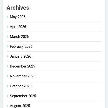
Archives
May 2026
April 2026
March 2026
February 2026
January 2026
December 2025
November 2025
October 2025
September 2025
August 2025