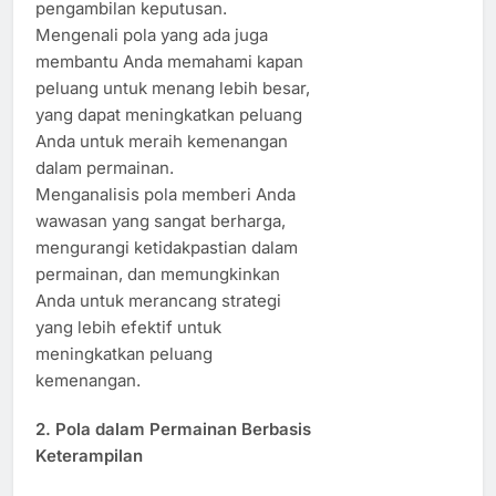
pengambilan keputusan.
Mengenali pola yang ada juga
membantu Anda memahami kapan
peluang untuk menang lebih besar,
yang dapat meningkatkan peluang
Anda untuk meraih kemenangan
dalam permainan.
Menganalisis pola memberi Anda
wawasan yang sangat berharga,
mengurangi ketidakpastian dalam
permainan, dan memungkinkan
Anda untuk merancang strategi
yang lebih efektif untuk
meningkatkan peluang
kemenangan.
2.
Pola dalam Permainan Berbasis
Keterampilan