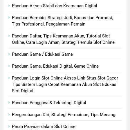
Panduan Akses Stabil dan Keamanan Digital
Panduan Bermain, Strategi Judi, Bonus dan Promosi,
Tips Profesional, Pengalaman Pemain
Panduan Daftar, Tips Keamanan Akun, Tutorial Slot
Online, Cara Login Aman, Strategi Pemula Slot Online
Panduan Game / Edukasi Game
Panduan Game, Edukasi Digital, Game Online
Panduan Login Slot Online Akses Link Situs Slot Gacor
Tips Sistem Login Cepat Keamanan Akun Slot Edukasi
Slot Digital
Panduan Pengguna & Teknologi Digital
Pengembangan Diri, Strategi Permainan, Tips Menang.
Peran Provider dalam Slot Online