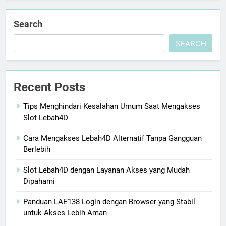
Search
SEARCH
Recent Posts
Tips Menghindari Kesalahan Umum Saat Mengakses
Slot Lebah4D
Cara Mengakses Lebah4D Alternatif Tanpa Gangguan
Berlebih
Slot Lebah4D dengan Layanan Akses yang Mudah
Dipahami
Panduan LAE138 Login dengan Browser yang Stabil
untuk Akses Lebih Aman