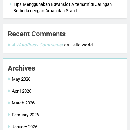
Tips Menggunakan Edwinslot Alternatif di Jaringan
Berbeda dengan Aman dan Stabil
Recent Comments
A WordPress Commenter
on
Hello world!
Archives
May 2026
April 2026
March 2026
February 2026
January 2026