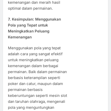
kemenangan dan meraih hasil
optimal dalam permainan.
7.
Kesimpulan: Menggunakan
Pola yang Tepat untuk
Meningkatkan Peluang
Kemenangan
Menggunakan pola yang tepat
adalah cara yang sangat efektif
untuk meningkatkan peluang
kemenangan dalam berbagai
permainan. Baik dalam permainan
berbasis keterampilan seperti
poker dan catur, maupun dalam
permainan berbasis
keberuntungan seperti mesin slot
dan taruhan olahraga, mengenali
pola yang menguntungkan