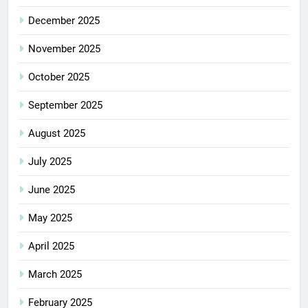
December 2025
November 2025
October 2025
September 2025
August 2025
July 2025
June 2025
May 2025
April 2025
March 2025
February 2025