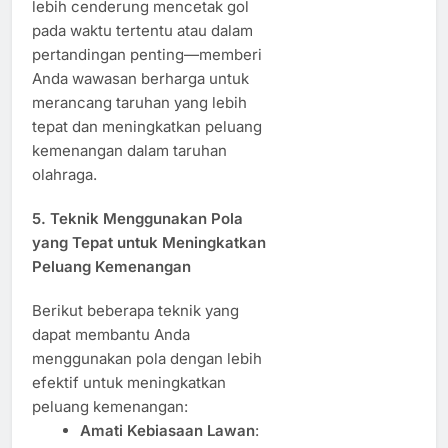
lebih cenderung mencetak gol
pada waktu tertentu atau dalam
pertandingan penting—memberi
Anda wawasan berharga untuk
merancang taruhan yang lebih
tepat dan meningkatkan peluang
kemenangan dalam taruhan
olahraga.
5.
Teknik Menggunakan Pola
yang Tepat untuk Meningkatkan
Peluang Kemenangan
Berikut beberapa teknik yang
dapat membantu Anda
menggunakan pola dengan lebih
efektif untuk meningkatkan
peluang kemenangan:
Amati Kebiasaan Lawan
: