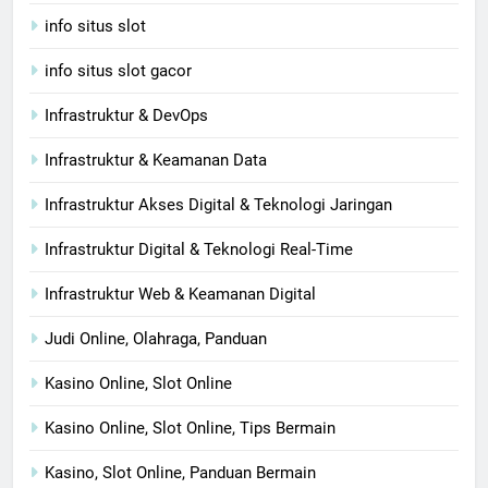
info situs slot
info situs slot gacor
Infrastruktur & DevOps
Infrastruktur & Keamanan Data
Infrastruktur Akses Digital & Teknologi Jaringan
Infrastruktur Digital & Teknologi Real-Time
Infrastruktur Web & Keamanan Digital
Judi Online, Olahraga, Panduan
Kasino Online, Slot Online
Kasino Online, Slot Online, Tips Bermain
Kasino, Slot Online, Panduan Bermain