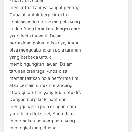
kreativitas dalam
memanfaatkannya sangat penting.
Cobalah untuk berpikir di luar
kebiasaan dan terapkan pola yang
sudah Anda temukan dengan cara
yang lebih inovatif. Dalam
permainan poker, misalnya, Anda
bisa menggabungkan pola taruhan
yang berbeda untuk
membingungkan lawan. Dalam
taruhan olahraga, Anda bisa
memanfaatkan pola performa tim
atau pemain untuk merancang
strategi taruhan yang lebih efektif.
Dengan berpikir kreatif dan
menggunakan pola dengan cara
yang lebih fleksibel, Anda dapat
menemukan peluang baru yang
meningkatkan peluang