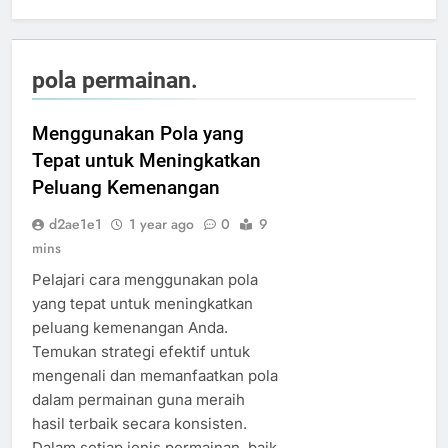
pola permainan.
Menggunakan Pola yang
Tepat untuk Meningkatkan
Peluang Kemenangan
d2ae1e1
1 year ago
0
9
mins
Pelajari cara menggunakan pola
yang tepat untuk meningkatkan
peluang kemenangan Anda.
Temukan strategi efektif untuk
mengenali dan memanfaatkan pola
dalam permainan guna meraih
hasil terbaik secara konsisten.
Dalam setiap jenis permainan, baik