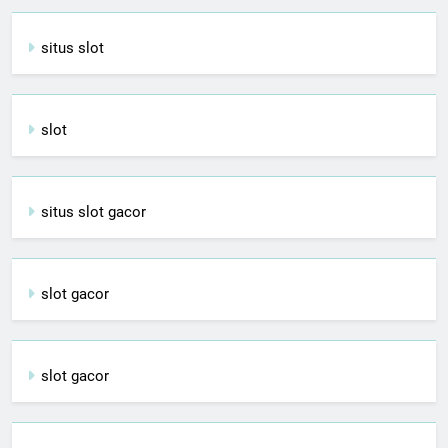
situs slot
slot
situs slot gacor
slot gacor
slot gacor