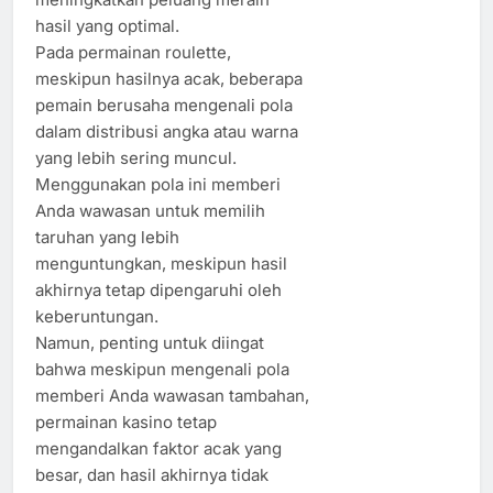
hasil yang optimal.
Pada permainan roulette,
meskipun hasilnya acak, beberapa
pemain berusaha mengenali pola
dalam distribusi angka atau warna
yang lebih sering muncul.
Menggunakan pola ini memberi
Anda wawasan untuk memilih
taruhan yang lebih
menguntungkan, meskipun hasil
akhirnya tetap dipengaruhi oleh
keberuntungan.
Namun, penting untuk diingat
bahwa meskipun mengenali pola
memberi Anda wawasan tambahan,
permainan kasino tetap
mengandalkan faktor acak yang
besar, dan hasil akhirnya tidak