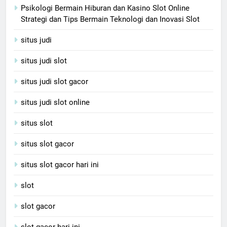
Psikologi Bermain Hiburan dan Kasino Slot Online
Strategi dan Tips Bermain Teknologi dan Inovasi Slot
situs judi
situs judi slot
situs judi slot gacor
situs judi slot online
situs slot
situs slot gacor
situs slot gacor hari ini
slot
slot gacor
slot gacor hari ini