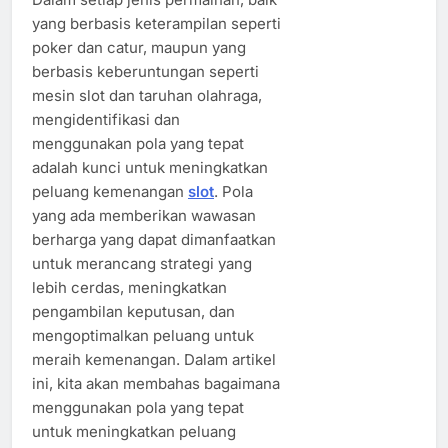
yang berbasis keterampilan seperti
poker dan catur, maupun yang
berbasis keberuntungan seperti
mesin slot dan taruhan olahraga,
mengidentifikasi dan
menggunakan pola yang tepat
adalah kunci untuk meningkatkan
peluang kemenangan
slot
. Pola
yang ada memberikan wawasan
berharga yang dapat dimanfaatkan
untuk merancang strategi yang
lebih cerdas, meningkatkan
pengambilan keputusan, dan
mengoptimalkan peluang untuk
meraih kemenangan. Dalam artikel
ini, kita akan membahas bagaimana
menggunakan pola yang tepat
untuk meningkatkan peluang