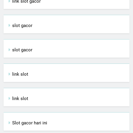
link slot gacor
slot gacor
slot gacor
link slot
link slot
Slot gacor hari ini