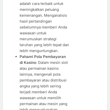
adalah cara terbaik untuk
meningkatkan peluang
kemenangan. Menganalisis
hasil pertandingan
sebelumnya memberi Anda
wawasan untuk
merumuskan strategi
taruhan yang lebih tepat dan
lebih menguntungkan.
Pahami Pola Pembayaran
di Kasino
: Dalam mesin slot
atau permainan kasino
lainnya, mengenali pola
pembayaran atau distribusi
angka yang lebih sering
terjadi memberi Anda
wawasan untuk memilih
permainan atau mesin yang
lebih menguntungkan.