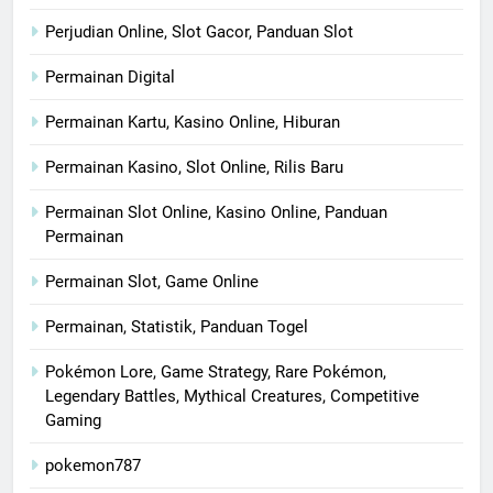
Perjudian Online, Slot Gacor, Panduan Slot
Permainan Digital
Permainan Kartu, Kasino Online, Hiburan
Permainan Kasino, Slot Online, Rilis Baru
Permainan Slot Online, Kasino Online, Panduan
Permainan
Permainan Slot, Game Online
Permainan, Statistik, Panduan Togel
Pokémon Lore, Game Strategy, Rare Pokémon,
Legendary Battles, Mythical Creatures, Competitive
Gaming
pokemon787