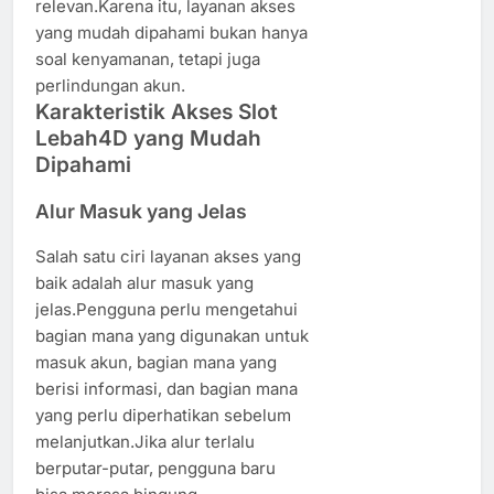
relevan.Karena itu, layanan akses
yang mudah dipahami bukan hanya
soal kenyamanan, tetapi juga
perlindungan akun.
Karakteristik Akses Slot
Lebah4D yang Mudah
Dipahami
Alur Masuk yang Jelas
Salah satu ciri layanan akses yang
baik adalah alur masuk yang
jelas.Pengguna perlu mengetahui
bagian mana yang digunakan untuk
masuk akun, bagian mana yang
berisi informasi, dan bagian mana
yang perlu diperhatikan sebelum
melanjutkan.Jika alur terlalu
berputar-putar, pengguna baru