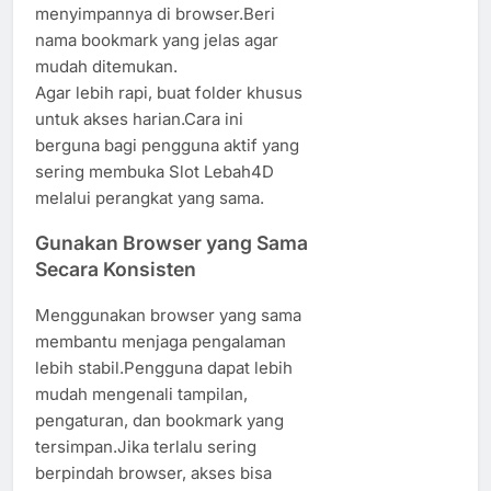
menyimpannya di browser.Beri
nama bookmark yang jelas agar
mudah ditemukan.
Agar lebih rapi, buat folder khusus
untuk akses harian.Cara ini
berguna bagi pengguna aktif yang
sering membuka Slot Lebah4D
melalui perangkat yang sama.
Gunakan Browser yang Sama
Secara Konsisten
Menggunakan browser yang sama
membantu menjaga pengalaman
lebih stabil.Pengguna dapat lebih
mudah mengenali tampilan,
pengaturan, dan bookmark yang
tersimpan.Jika terlalu sering
berpindah browser, akses bisa