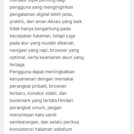
pengguna yang menginginkan
pengalaman digital lebih jelas,
praktis, dan aman.Akses yang baik
tidak hanya bergantung pada
kecepatan halaman, tetapi juga
pada alur yang mudah dikenali,
navigasi yang rapi, browser yang
optimal, serta keamanan akun yang
terjaga.
Pengguna dapat meningkatkan
kenyamanan dengan memakai
perangkat pribadi, browser
terbaru, koneksi stabil, dan
bookmark yang tertata.Hindari
perangkat umum, jangan
menyimpan kata sandi
sembarangan, dan selalu periksa
konsistensi halaman sebelum