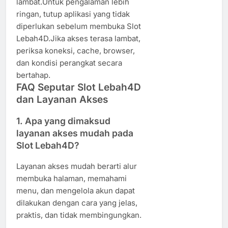
lambat.Untuk pengalaman lebih
ringan, tutup aplikasi yang tidak
diperlukan sebelum membuka Slot
Lebah4D.Jika akses terasa lambat,
periksa koneksi, cache, browser,
dan kondisi perangkat secara
bertahap.
FAQ Seputar Slot Lebah4D
dan Layanan Akses
1. Apa yang dimaksud
layanan akses mudah pada
Slot Lebah4D?
Layanan akses mudah berarti alur
membuka halaman, memahami
menu, dan mengelola akun dapat
dilakukan dengan cara yang jelas,
praktis, dan tidak membingungkan.