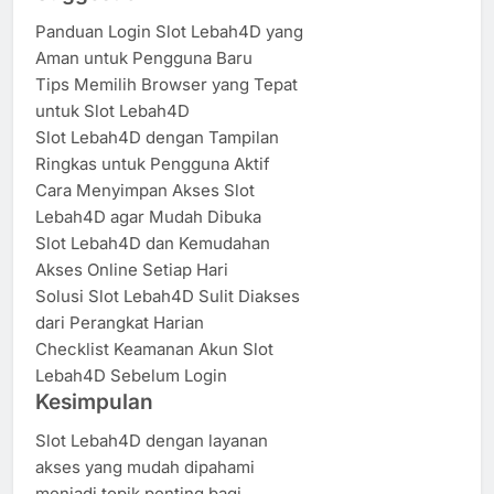
Panduan Login Slot Lebah4D yang
Aman untuk Pengguna Baru
Tips Memilih Browser yang Tepat
untuk Slot Lebah4D
Slot Lebah4D dengan Tampilan
Ringkas untuk Pengguna Aktif
Cara Menyimpan Akses Slot
Lebah4D agar Mudah Dibuka
Slot Lebah4D dan Kemudahan
Akses Online Setiap Hari
Solusi Slot Lebah4D Sulit Diakses
dari Perangkat Harian
Checklist Keamanan Akun Slot
Lebah4D Sebelum Login
Kesimpulan
Slot Lebah4D dengan layanan
akses yang mudah dipahami
menjadi topik penting bagi