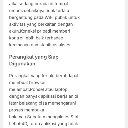
Jika sedang berada di tempat
umum, sebaiknya tidak terlalu
bergantung pada WiFi publik untuk
aktivitas yang berkaitan dengan
akun.Koneksi pribadi memberi
kontrol lebih baik terhadap
keamanan dan stabilitas akses.
Perangkat yang Siap
Digunakan
Perangkat yang terlalu berat dapat
membuat browser
melambat.Ponsel atau laptop
dengan banyak aplikasi berjalan di
latar belakang bisa memengaruhi
proses membuka
halaman.Sebelum mengakses Slot
Lebah4D, tutup aplikasi yang tidak