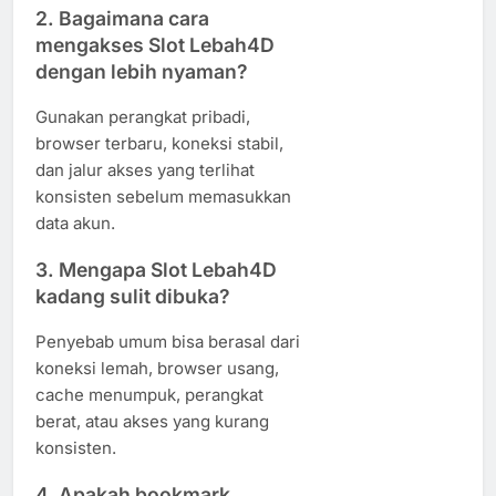
2. Bagaimana cara
mengakses Slot Lebah4D
dengan lebih nyaman?
Gunakan perangkat pribadi,
browser terbaru, koneksi stabil,
dan jalur akses yang terlihat
konsisten sebelum memasukkan
data akun.
3. Mengapa Slot Lebah4D
kadang sulit dibuka?
Penyebab umum bisa berasal dari
koneksi lemah, browser usang,
cache menumpuk, perangkat
berat, atau akses yang kurang
konsisten.
4. Apakah bookmark