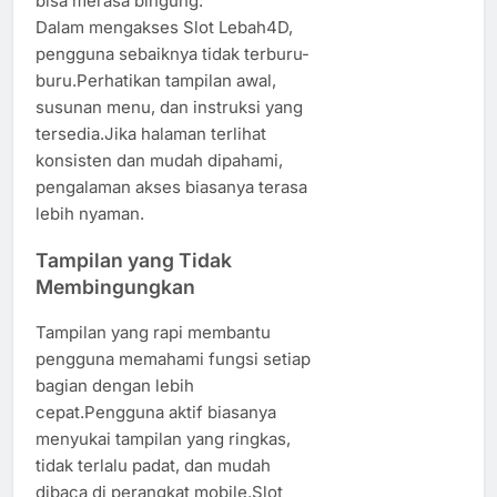
bisa merasa bingung.
Dalam mengakses Slot Lebah4D,
pengguna sebaiknya tidak terburu-
buru.Perhatikan tampilan awal,
susunan menu, dan instruksi yang
tersedia.Jika halaman terlihat
konsisten dan mudah dipahami,
pengalaman akses biasanya terasa
lebih nyaman.
Tampilan yang Tidak
Membingungkan
Tampilan yang rapi membantu
pengguna memahami fungsi setiap
bagian dengan lebih
cepat.Pengguna aktif biasanya
menyukai tampilan yang ringkas,
tidak terlalu padat, dan mudah
dibaca di perangkat mobile.Slot