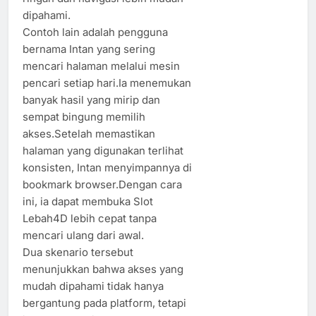
dipahami.
Contoh lain adalah pengguna
bernama Intan yang sering
mencari halaman melalui mesin
pencari setiap hari.Ia menemukan
banyak hasil yang mirip dan
sempat bingung memilih
akses.Setelah memastikan
halaman yang digunakan terlihat
konsisten, Intan menyimpannya di
bookmark browser.Dengan cara
ini, ia dapat membuka Slot
Lebah4D lebih cepat tanpa
mencari ulang dari awal.
Dua skenario tersebut
menunjukkan bahwa akses yang
mudah dipahami tidak hanya
bergantung pada platform, tetapi