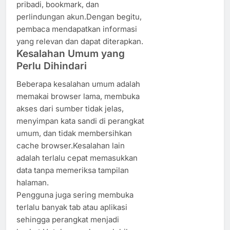
pribadi, bookmark, dan
perlindungan akun.Dengan begitu,
pembaca mendapatkan informasi
yang relevan dan dapat diterapkan.
Kesalahan Umum yang
Perlu Dihindari
Beberapa kesalahan umum adalah
memakai browser lama, membuka
akses dari sumber tidak jelas,
menyimpan kata sandi di perangkat
umum, dan tidak membersihkan
cache browser.Kesalahan lain
adalah terlalu cepat memasukkan
data tanpa memeriksa tampilan
halaman.
Pengguna juga sering membuka
terlalu banyak tab atau aplikasi
sehingga perangkat menjadi