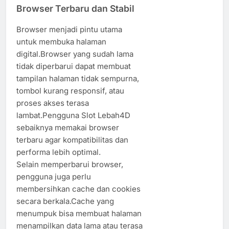
Browser Terbaru dan Stabil
Browser menjadi pintu utama
untuk membuka halaman
digital.Browser yang sudah lama
tidak diperbarui dapat membuat
tampilan halaman tidak sempurna,
tombol kurang responsif, atau
proses akses terasa
lambat.Pengguna Slot Lebah4D
sebaiknya memakai browser
terbaru agar kompatibilitas dan
performa lebih optimal.
Selain memperbarui browser,
pengguna juga perlu
membersihkan cache dan cookies
secara berkala.Cache yang
menumpuk bisa membuat halaman
menampilkan data lama atau terasa