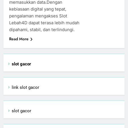
memasukkan data.Dengan
kebiasaan digital yang tepat,
pengalaman mengakses Slot
Lebah4D dapat terasa lebih mudah
dipahami, stabil, dan terlindungi.
Read More
slot gacor
link slot gacor
slot gacor