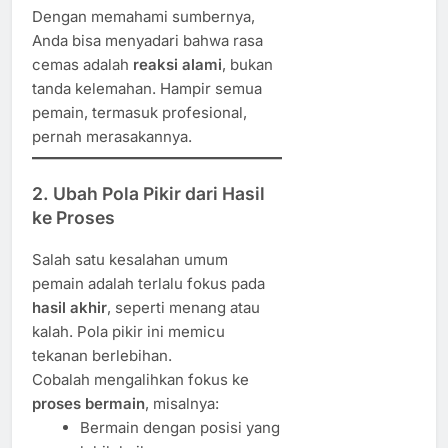
Dengan memahami sumbernya,
Anda bisa menyadari bahwa rasa
cemas adalah
reaksi alami
, bukan
tanda kelemahan. Hampir semua
pemain, termasuk profesional,
pernah merasakannya.
2.
Ubah Pola Pikir dari Hasil
ke Proses
Salah satu kesalahan umum
pemain adalah terlalu fokus pada
hasil akhir
, seperti menang atau
kalah. Pola pikir ini memicu
tekanan berlebihan.
Cobalah mengalihkan fokus ke
proses bermain
, misalnya:
Bermain dengan posisi yang