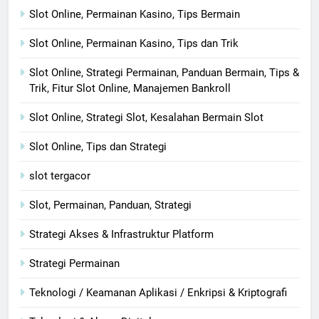
Slot Online, Permainan Kasino, Tips Bermain
Slot Online, Permainan Kasino, Tips dan Trik
Slot Online, Strategi Permainan, Panduan Bermain, Tips &
Trik, Fitur Slot Online, Manajemen Bankroll
Slot Online, Strategi Slot, Kesalahan Bermain Slot
Slot Online, Tips dan Strategi
slot tergacor
Slot, Permainan, Panduan, Strategi
Strategi Akses & Infrastruktur Platform
Strategi Permainan
Teknologi / Keamanan Aplikasi / Enkripsi & Kriptografi