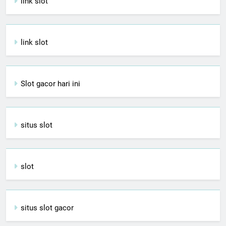
link slot
link slot
Slot gacor hari ini
situs slot
slot
situs slot gacor