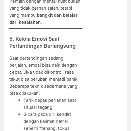
Pemain dengan mental kuat bukan
yang tidak pernah salah, tetapi
yang mampu
bangkit dan belajar
dari kesalahan
.
5.
Kelola Emosi Saat
Pertandingan Berlangsung
Saat pertandingan sedang
berjalan, emosi bisa naik dengan
cepat. Jika tidak dikontrol, rasa
takut bisa berubah menjadi panik.
Beberapa teknik sederhana yang
bisa dilakukan:
Tarik napas perlahan saat
situasi tegang
Bicara pada diri sendiri
dengan kalimat netral
seperti “tenang, fokus