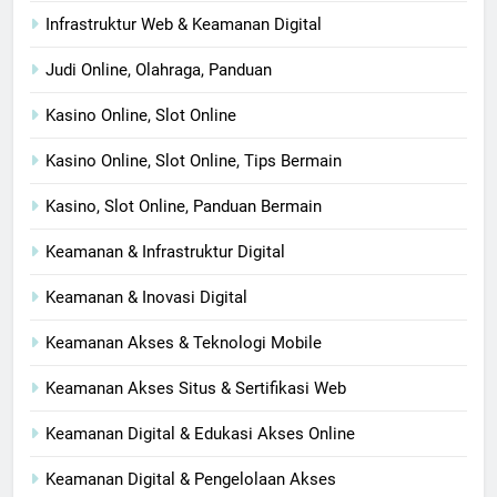
Infrastruktur Web & Keamanan Digital
Judi Online, Olahraga, Panduan
Kasino Online, Slot Online
Kasino Online, Slot Online, Tips Bermain
Kasino, Slot Online, Panduan Bermain
Keamanan & Infrastruktur Digital
Keamanan & Inovasi Digital
Keamanan Akses & Teknologi Mobile
Keamanan Akses Situs & Sertifikasi Web
Keamanan Digital & Edukasi Akses Online
Keamanan Digital & Pengelolaan Akses