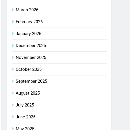
March 2026
February 2026
January 2026
December 2025
November 2025
October 2025
September 2025
August 2025
July 2025
June 2025
May 2025