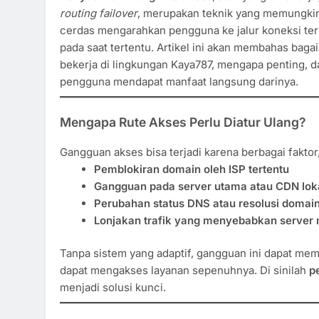
routing failover
, merupakan teknik yang memungki
cerdas mengarahkan pengguna ke jalur koneksi terb
pada saat tertentu. Artikel ini akan membahas baga
bekerja di lingkungan Kaya787, mengapa penting, 
pengguna mendapat manfaat langsung darinya.
Mengapa Rute Akses Perlu Diatur Ulang?
Gangguan akses bisa terjadi karena berbagai faktor, 
Pemblokiran domain oleh ISP tertentu
Gangguan pada server utama atau CDN lok
Perubahan status DNS atau resolusi domai
Lonjakan trafik yang menyebabkan server
Tanpa sistem yang adaptif, gangguan ini dapat me
dapat mengakses layanan sepenuhnya. Di sinilah
p
menjadi solusi kunci.