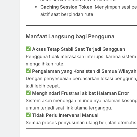
Caching Session Token
: Menyimpan sesi pe
aktif saat berpindah rute
Manfaat Langsung bagi Pengguna
Akses Tetap Stabil Saat Terjadi Gangguan
Pengguna tidak merasakan interupsi karena sistem 
mengalihkan rute.
Pengalaman yang Konsisten di Semua Wilayah
Dengan penyesuaian berdasarkan lokasi pengguna
jadi lebih cepat.
Menghindari Frustrasi akibat Halaman Error
Sistem akan mencegah munculnya halaman kosong 
umum terjadi saat link utama terganggu.
Tidak Perlu Intervensi Manual
Semua proses penyusunan ulang berjalan otomatis d