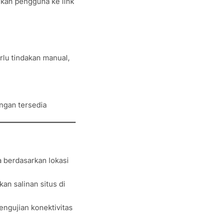
kan pengguna ke link
rlu tindakan manual,
ngan tersedia
 berdasarkan lokasi
an salinan situs di
engujian konektivitas