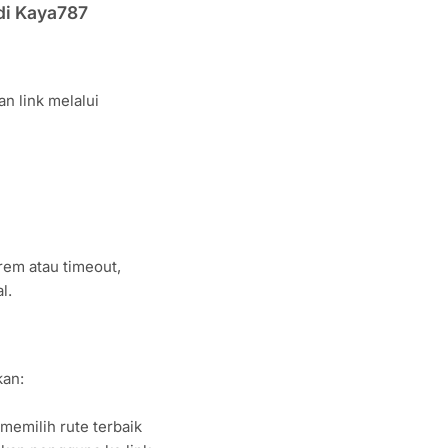
di Kaya787
n link melalui
rem atau timeout,
l.
kan:
emilih rute terbaik