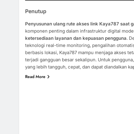
Penutup
Penyusunan ulang rute akses link Kaya787 saat 
komponen penting dalam infrastruktur digital mo
ketersediaan layanan dan kepuasan pengguna
. D
teknologi real-time monitoring, pengalihan otomatis
berbasis lokasi, Kaya787 mampu menjaga akses tet
terjadi gangguan besar sekalipun. Untuk pengguna, 
yang lebih tangguh, cepat, dan dapat diandalkan k
Read More