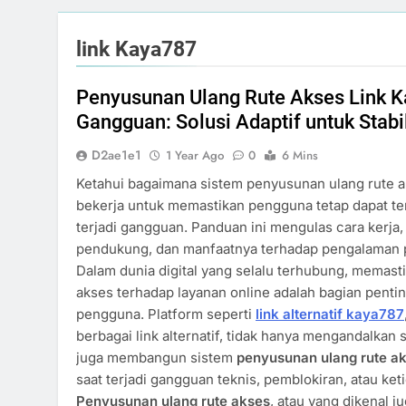
link Kaya787
Penyusunan Ulang Rute Akses Link 
Gangguan: Solusi Adaptif untuk Stabi
D2ae1e1
1 Year Ago
0
6 Mins
Ketahui bagaimana sistem penyusunan ulang rute a
bekerja untuk memastikan pengguna tetap dapat t
terjadi gangguan. Panduan ini mengulas cara kerja,
pendukung, dan manfaatnya terhadap pengalaman
Dalam dunia digital yang selalu terhubung, memast
akses terhadap layanan online adalah bagian penti
pengguna. Platform seperti
link alternatif kaya787
berbagai link alternatif, tidak hanya mengandalkan s
juga membangun sistem
penyusunan ulang rute a
saat terjadi gangguan teknis, pemblokiran, atau keti
Penyusunan ulang rute akses
, atau yang dikenal j