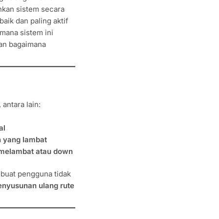
nkan sistem secara
aik dan paling aktif
imana sistem ini
dan bagaimana
antara lain:
al
n yang lambat
 melambat atau down
mbuat pengguna tidak
enyusunan ulang rute