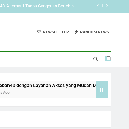
D Alternatif Tanpa Gangguan Berlebih
n Layanan Akses yang Mudah Dipahami
r yang Stabil untuk Akses Lebih Aman
NEWSLETTER
RANDOM NEWS
n Umum Saat Mengakses Slot Lebah4D
an Cepat Dan Profesional Untuk Produk LG Anda.
D Alternatif Tanpa Gangguan Berlebih
n Layanan Akses yang Mudah Dipahami
r yang Stabil untuk Akses Lebih Aman
ngan Layanan Akses yang Mudah Dipahami
Panduan LAE
3 Months Ago