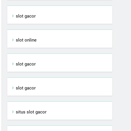
slot gacor
slot online
slot gacor
slot gacor
situs slot gacor