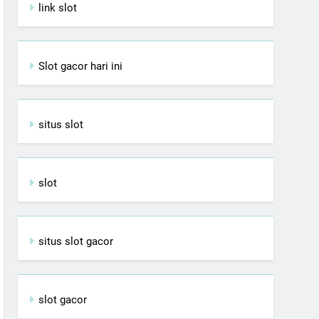
link slot
Slot gacor hari ini
situs slot
slot
situs slot gacor
slot gacor