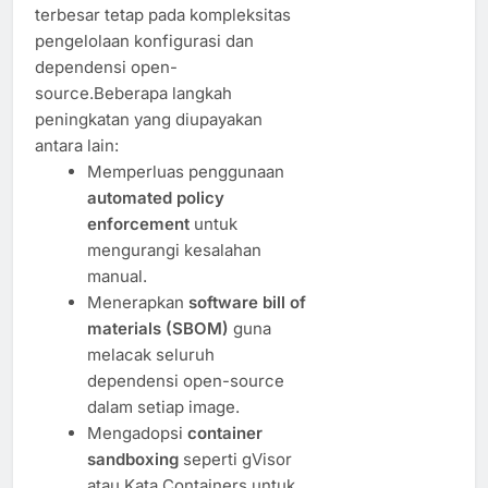
terbesar tetap pada kompleksitas
pengelolaan konfigurasi dan
dependensi open-
source.Beberapa langkah
peningkatan yang diupayakan
antara lain:
Memperluas penggunaan
automated policy
enforcement
untuk
mengurangi kesalahan
manual.
Menerapkan
software bill of
materials (SBOM)
guna
melacak seluruh
dependensi open-source
dalam setiap image.
Mengadopsi
container
sandboxing
seperti gVisor
atau Kata Containers untuk