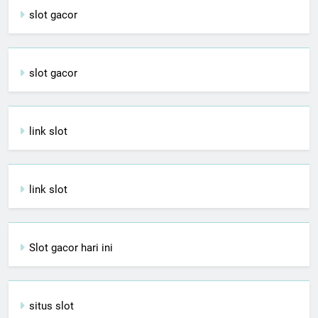
slot gacor
slot gacor
link slot
link slot
Slot gacor hari ini
situs slot