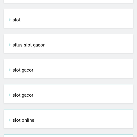
slot
situs slot gacor
slot gacor
slot gacor
slot online