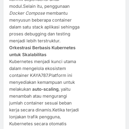
modul.Selain itu, penggunaan
Docker Compose
membantu
menyusun beberapa container
dalam satu stack aplikasi sehingga
proses debugging dan testing
menjadi lebih terstruktur.
Orkestrasi Berbasis Kubernetes
untuk Skalabilitas
Kubernetes menjadi kunci utama
dalam mengelola ekosistem
container KAYA787.Platform ini
menyediakan kemampuan untuk
melakukan
auto-scaling
, yaitu
menambah atau mengurangi
jumlah container sesuai beban
kerja secara dinamis.Ketika terjadi
lonjakan trafik pengguna,
Kubernetes secara otomatis