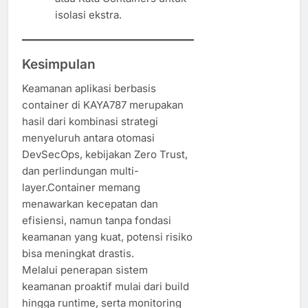
isolasi ekstra.
Kesimpulan
Keamanan aplikasi berbasis
container di KAYA787 merupakan
hasil dari kombinasi strategi
menyeluruh antara otomasi
DevSecOps, kebijakan Zero Trust,
dan perlindungan multi-
layer.Container memang
menawarkan kecepatan dan
efisiensi, namun tanpa fondasi
keamanan yang kuat, potensi risiko
bisa meningkat drastis.
Melalui penerapan sistem
keamanan proaktif mulai dari build
hingga runtime, serta monitoring