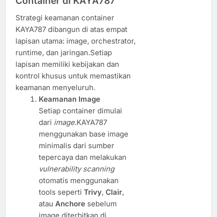
Container di KAYA787
Strategi keamanan container
KAYA787 dibangun di atas empat
lapisan utama: image, orchestrator,
runtime, dan jaringan.Setiap
lapisan memiliki kebijakan dan
kontrol khusus untuk memastikan
keamanan menyeluruh.
Keamanan Image
Setiap container dimulai
dari
image
.KAYA787
menggunakan base image
minimalis dari sumber
tepercaya dan melakukan
vulnerability scanning
otomatis menggunakan
tools seperti
Trivy
,
Clair
,
atau
Anchore
sebelum
image diterbitkan di