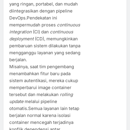
yang ringan, portabel, dan mudah
diintegrasikan dengan pipeline
DevOps.Pendekatan ini
mempermudah proses
continuous
integration
(CI) dan
continuous
deployment
(CD), memungkinkan
pembaruan sistem dilakukan tanpa
mengganggu layanan yang sedang
berjalan.
Misalnya, saat tim pengembang
menambahkan fitur baru pada
sistem autentikasi, mereka cukup
memperbarui image container
tersebut dan melakukan
rolling
update
melalui pipeline
otomatis.Semua layanan lain tetap
berjalan normal karena isolasi
container mencegah terjadinya
konflik dependensi antar