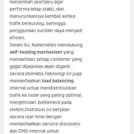
menambah
pod
baru agar
performa tetap stabil, dan
menurunkannya kembali ketika
trafik berkurang, sehingga
penggunaan sumber daya menjadi
efisien.
Selain itu, Kubernetes mendukung
self-healing mechanism
yang
memastikan setiap container yang
gagal dijalankan akan diganti
secara otomatis.Teknologi ini juga
memanfaatkan
load balancing
internal untuk mendistribusikan
trafik ke node yang paling optimal,
menghindari
bottleneck
pada
sistem.Distribusi ini berjalan
secara real-time dengan
memanfaatkan
service discovery
dan DNS internal untuk