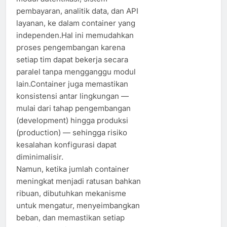
pembayaran, analitik data, dan API
layanan, ke dalam container yang
independen.Hal ini memudahkan
proses pengembangan karena
setiap tim dapat bekerja secara
paralel tanpa mengganggu modul
lain.Container juga memastikan
konsistensi antar lingkungan —
mulai dari tahap pengembangan
(development) hingga produksi
(production) — sehingga risiko
kesalahan konfigurasi dapat
diminimalisir.
Namun, ketika jumlah container
meningkat menjadi ratusan bahkan
ribuan, dibutuhkan mekanisme
untuk mengatur, menyeimbangkan
beban, dan memastikan setiap