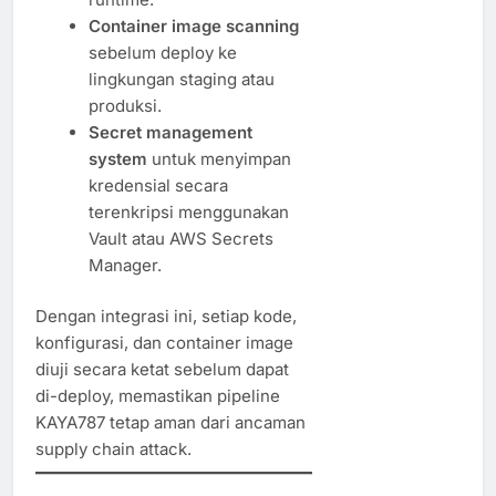
Container image scanning
sebelum deploy ke
lingkungan staging atau
produksi.
Secret management
system
untuk menyimpan
kredensial secara
terenkripsi menggunakan
Vault atau AWS Secrets
Manager.
Dengan integrasi ini, setiap kode,
konfigurasi, dan container image
diuji secara ketat sebelum dapat
di-deploy, memastikan pipeline
KAYA787 tetap aman dari ancaman
supply chain attack.