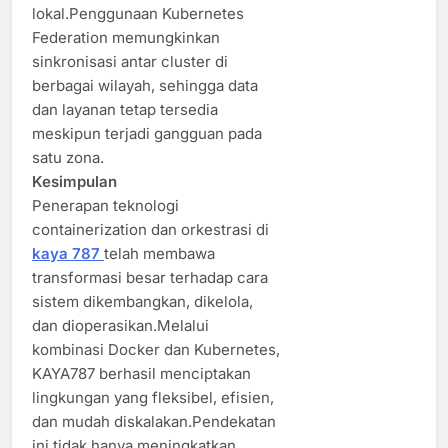
lokal.Penggunaan Kubernetes
Federation memungkinkan
sinkronisasi antar cluster di
berbagai wilayah, sehingga data
dan layanan tetap tersedia
meskipun terjadi gangguan pada
satu zona.
Kesimpulan
Penerapan teknologi
containerization dan orkestrasi di
kaya 787
telah membawa
transformasi besar terhadap cara
sistem dikembangkan, dikelola,
dan dioperasikan.Melalui
kombinasi Docker dan Kubernetes,
KAYA787 berhasil menciptakan
lingkungan yang fleksibel, efisien,
dan mudah diskalakan.Pendekatan
ini tidak hanya meningkatkan