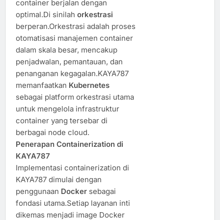
container berjalan dengan
optimal.Di sinilah
orkestrasi
berperan.Orkestrasi adalah proses
otomatisasi manajemen container
dalam skala besar, mencakup
penjadwalan, pemantauan, dan
penanganan kegagalan.KAYA787
memanfaatkan
Kubernetes
sebagai platform orkestrasi utama
untuk mengelola infrastruktur
container yang tersebar di
berbagai node cloud.
Penerapan Containerization di
KAYA787
Implementasi containerization di
KAYA787 dimulai dengan
penggunaan
Docker
sebagai
fondasi utama.Setiap layanan inti
dikemas menjadi image Docker