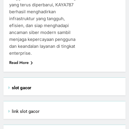
yang terus diperbarui, KAYA787
berhasil menghadirkan
infrastruktur yang tangguh,
efisien, dan siap menghadapi
ancaman siber modern sambil
menjaga kepercayaan pengguna
dan keandalan layanan di tingkat
enterprise.
Read More
slot gacor
link slot gacor