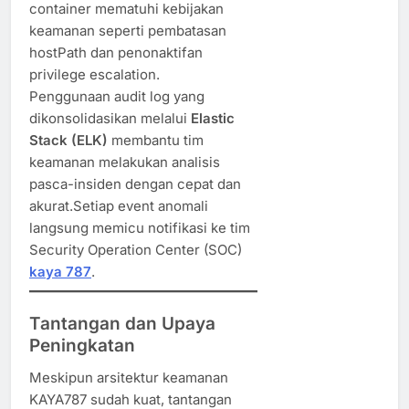
container mematuhi kebijakan
keamanan seperti pembatasan
hostPath dan penonaktifan
privilege escalation.
Penggunaan audit log yang
dikonsolidasikan melalui
Elastic
Stack (ELK)
membantu tim
keamanan melakukan analisis
pasca-insiden dengan cepat dan
akurat.Setiap event anomali
langsung memicu notifikasi ke tim
Security Operation Center (SOC)
kaya 787
.
Tantangan dan Upaya
Peningkatan
Meskipun arsitektur keamanan
KAYA787 sudah kuat, tantangan