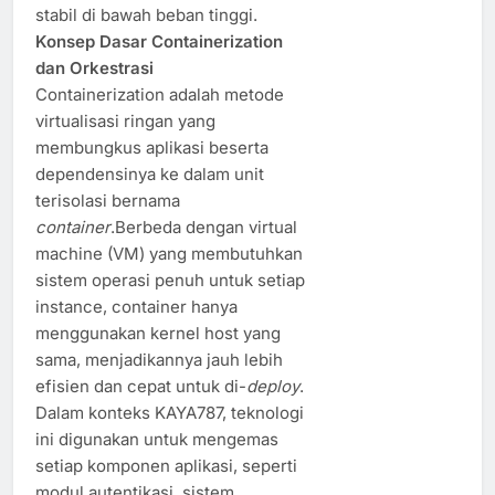
stabil di bawah beban tinggi.
Konsep Dasar Containerization
dan Orkestrasi
Containerization adalah metode
virtualisasi ringan yang
membungkus aplikasi beserta
dependensinya ke dalam unit
terisolasi bernama
container
.Berbeda dengan virtual
machine (VM) yang membutuhkan
sistem operasi penuh untuk setiap
instance, container hanya
menggunakan kernel host yang
sama, menjadikannya jauh lebih
efisien dan cepat untuk di-
deploy
.
Dalam konteks KAYA787, teknologi
ini digunakan untuk mengemas
setiap komponen aplikasi, seperti
modul autentikasi, sistem