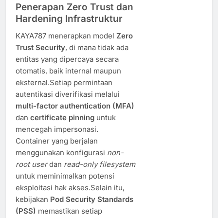
Penerapan Zero Trust dan
Hardening Infrastruktur
KAYA787 menerapkan model
Zero
Trust Security
, di mana tidak ada
entitas yang dipercaya secara
otomatis, baik internal maupun
eksternal.Setiap permintaan
autentikasi diverifikasi melalui
multi-factor authentication (MFA)
dan
certificate pinning
untuk
mencegah impersonasi.
Container yang berjalan
menggunakan konfigurasi
non-
root user
dan
read-only filesystem
untuk meminimalkan potensi
eksploitasi hak akses.Selain itu,
kebijakan
Pod Security Standards
(PSS)
memastikan setiap