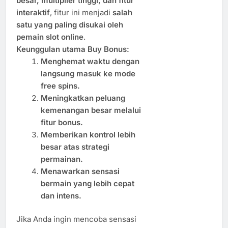
besar, multiplier tinggi, dan fitur
interaktif
, fitur ini menjadi
salah
satu yang paling disukai oleh
pemain slot online
.
Keunggulan utama Buy Bonus:
Menghemat waktu dengan
langsung masuk ke mode
free spins.
Meningkatkan peluang
kemenangan besar melalui
fitur bonus.
Memberikan kontrol lebih
besar atas strategi
permainan.
Menawarkan sensasi
bermain yang lebih cepat
dan intens.
Jika Anda ingin mencoba sensasi