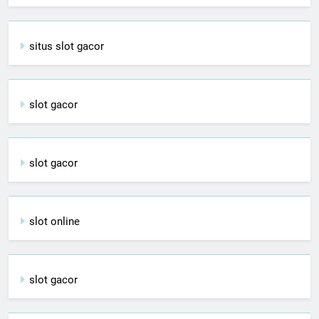
situs slot gacor
slot gacor
slot gacor
slot online
slot gacor