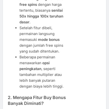
free spins
dengan harga
tertentu, biasanya
senilai
50x hingga 100x taruhan
dasar
.
Setelah fitur dibeli,
permainan langsung
memasuki
mode bonus
dengan jumlah free spins
yang sudah ditentukan.
Beberapa permainan
menawarkan
opsi
peningkatan
, seperti
tambahan multiplier atau
lebih banyak putaran
dengan biaya lebih tinggi.
2.
Mengapa Fitur Buy Bonus
Banyak Diminati?