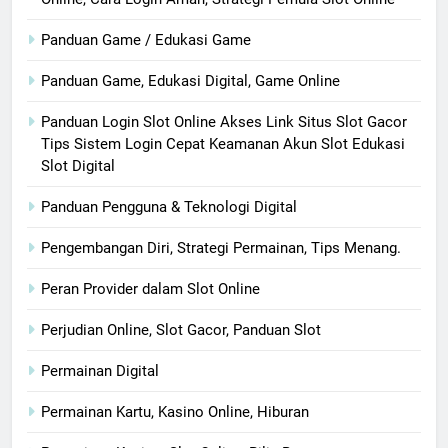
Panduan Game / Edukasi Game
Panduan Game, Edukasi Digital, Game Online
Panduan Login Slot Online Akses Link Situs Slot Gacor
Tips Sistem Login Cepat Keamanan Akun Slot Edukasi
Slot Digital
Panduan Pengguna & Teknologi Digital
Pengembangan Diri, Strategi Permainan, Tips Menang.
Peran Provider dalam Slot Online
Perjudian Online, Slot Gacor, Panduan Slot
Permainan Digital
Permainan Kartu, Kasino Online, Hiburan