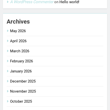
A WordPress Commenter
on
Hello world!
Archives
May 2026
April 2026
March 2026
February 2026
January 2026
December 2025
November 2025
October 2025