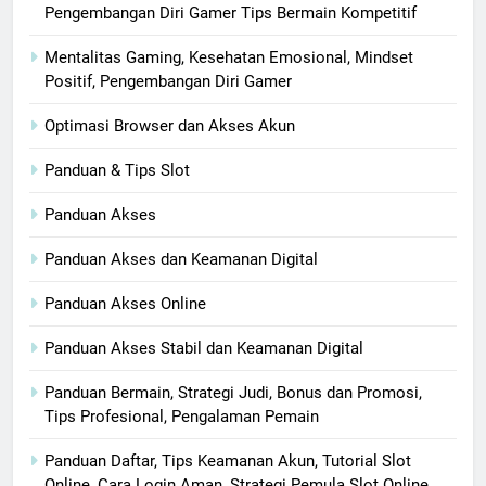
Pengembangan Diri Gamer Tips Bermain Kompetitif
Mentalitas Gaming, Kesehatan Emosional, Mindset
Positif, Pengembangan Diri Gamer
Optimasi Browser dan Akses Akun
Panduan & Tips Slot
Panduan Akses
Panduan Akses dan Keamanan Digital
Panduan Akses Online
Panduan Akses Stabil dan Keamanan Digital
Panduan Bermain, Strategi Judi, Bonus dan Promosi,
Tips Profesional, Pengalaman Pemain
Panduan Daftar, Tips Keamanan Akun, Tutorial Slot
Online, Cara Login Aman, Strategi Pemula Slot Online