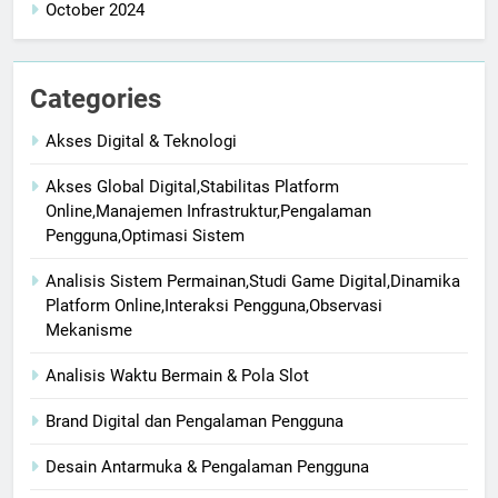
October 2024
Categories
Akses Digital & Teknologi
Akses Global Digital,Stabilitas Platform
Online,Manajemen Infrastruktur,Pengalaman
Pengguna,Optimasi Sistem
Analisis Sistem Permainan,Studi Game Digital,Dinamika
Platform Online,Interaksi Pengguna,Observasi
Mekanisme
Analisis Waktu Bermain & Pola Slot
Brand Digital dan Pengalaman Pengguna
Desain Antarmuka & Pengalaman Pengguna