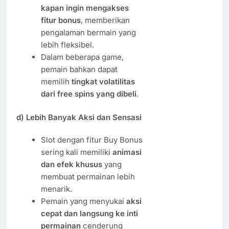
kapan ingin mengakses
fitur bonus
, memberikan
pengalaman bermain yang
lebih fleksibel.
Dalam beberapa game,
pemain bahkan dapat
memilih
tingkat volatilitas
dari free spins yang dibeli
.
d) Lebih Banyak Aksi dan Sensasi
Slot dengan fitur Buy Bonus
sering kali memiliki
animasi
dan efek khusus
yang
membuat permainan lebih
menarik.
Pemain yang menyukai
aksi
cepat dan langsung ke inti
permainan
cenderung