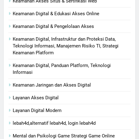
Keamanan Akses Situs & Sertifikasi Web
Keamanan Digital & Edukasi Akses Online
Keamanan Digital & Pengelolaan Akses
Keamanan Digital, Infrastruktur dan Proteksi Data,
Teknologi Informasi, Manajemen Risiko TI, Strategi
Keamanan Platform
Keamanan Digital, Panduan Platform, Teknologi
Informasi
Keamanan Jaringan dan Akses Digital
Layanan Akses Digital
Layanan Digital Modern
lebah4d,alternatif lebah4d, login lebah4d
Mental dan Psikologi Game Strategi Game Online