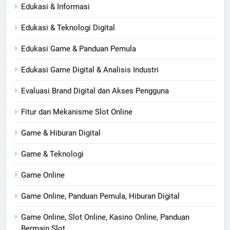
Edukasi & Informasi
Edukasi & Teknologi Digital
Edukasi Game & Panduan Pemula
Edukasi Game Digital & Analisis Industri
Evaluasi Brand Digital dan Akses Pengguna
Fitur dan Mekanisme Slot Online
Game & Hiburan Digital
Game & Teknologi
Game Online
Game Online, Panduan Pemula, Hiburan Digital
Game Online, Slot Online, Kasino Online, Panduan
Bermain Slot