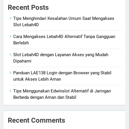
Recent Posts
Tips Menghindari Kesalahan Umum Saat Mengakses
Slot Lebah4D
Cara Mengakses Lebah4D Alternatif Tanpa Gangguan
Berlebih
Slot Lebah4D dengan Layanan Akses yang Mudah
Dipahami
Panduan LAE138 Login dengan Browser yang Stabil
untuk Akses Lebih Aman
Tips Menggunakan Edwinslot Alternatif di Jaringan
Berbeda dengan Aman dan Stabil
Recent Comments