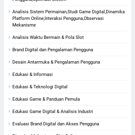
Analisis Sistem Permainan,Studi Game Digital,Dinamika
Platform Online,Interaksi Pengguna,Observasi
Mekanisme
Analisis Waktu Bermain & Pola Slot
Brand Digital dan Pengalaman Pengguna
Desain Antarmuka & Pengalaman Pengguna
Edukasi & Informasi
Edukasi & Teknologi Digital
Edukasi Game & Panduan Pemula
Edukasi Game Digital & Analisis Industri
Evaluasi Brand Digital dan Akses Pengguna