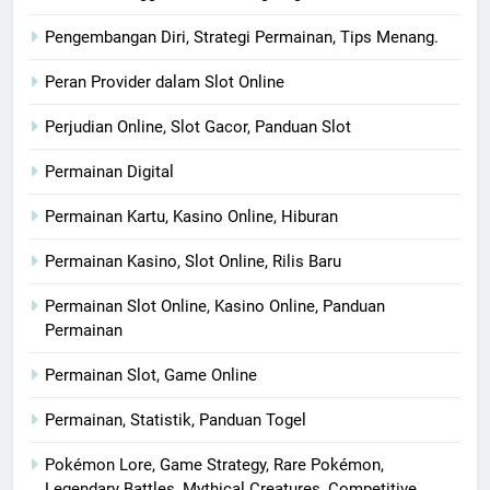
Pengembangan Diri, Strategi Permainan, Tips Menang.
Peran Provider dalam Slot Online
Perjudian Online, Slot Gacor, Panduan Slot
Permainan Digital
Permainan Kartu, Kasino Online, Hiburan
Permainan Kasino, Slot Online, Rilis Baru
Permainan Slot Online, Kasino Online, Panduan
Permainan
Permainan Slot, Game Online
Permainan, Statistik, Panduan Togel
Pokémon Lore, Game Strategy, Rare Pokémon,
Legendary Battles, Mythical Creatures, Competitive