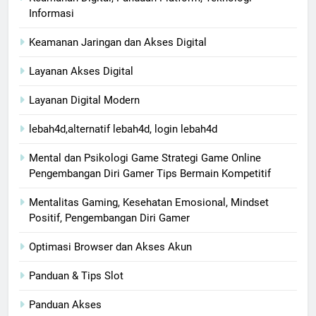
Informasi
Keamanan Jaringan dan Akses Digital
Layanan Akses Digital
Layanan Digital Modern
lebah4d,alternatif lebah4d, login lebah4d
Mental dan Psikologi Game Strategi Game Online
Pengembangan Diri Gamer Tips Bermain Kompetitif
Mentalitas Gaming, Kesehatan Emosional, Mindset
Positif, Pengembangan Diri Gamer
Optimasi Browser dan Akses Akun
Panduan & Tips Slot
Panduan Akses