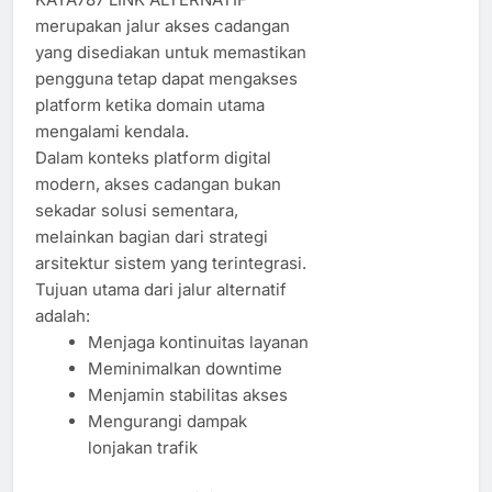
merupakan jalur akses cadangan
yang disediakan untuk memastikan
pengguna tetap dapat mengakses
platform ketika domain utama
mengalami kendala.
Dalam konteks platform digital
modern, akses cadangan bukan
sekadar solusi sementara,
melainkan bagian dari strategi
arsitektur sistem yang terintegrasi.
Tujuan utama dari jalur alternatif
adalah:
Menjaga kontinuitas layanan
Meminimalkan downtime
Menjamin stabilitas akses
Mengurangi dampak
lonjakan trafik