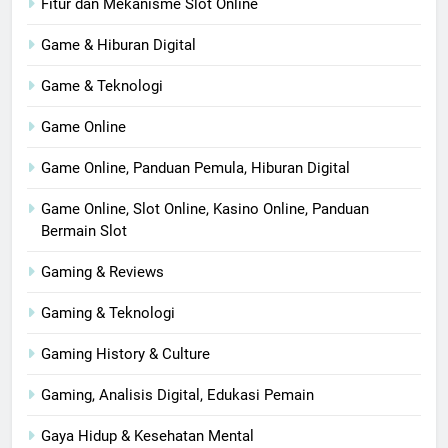
Fitur dan Mekanisme Slot Online
Game & Hiburan Digital
Game & Teknologi
Game Online
Game Online, Panduan Pemula, Hiburan Digital
Game Online, Slot Online, Kasino Online, Panduan
Bermain Slot
Gaming & Reviews
Gaming & Teknologi
Gaming History & Culture
Gaming, Analisis Digital, Edukasi Pemain
Gaya Hidup & Kesehatan Mental