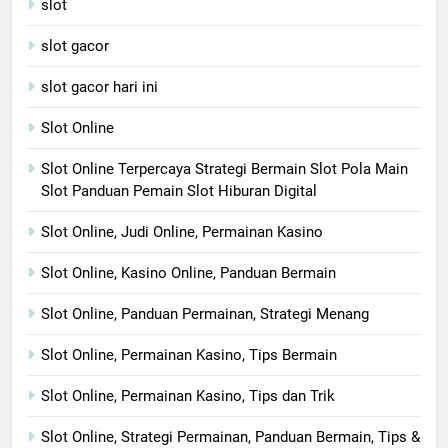
slot
slot gacor
slot gacor hari ini
Slot Online
Slot Online Terpercaya Strategi Bermain Slot Pola Main
Slot Panduan Pemain Slot Hiburan Digital
Slot Online, Judi Online, Permainan Kasino
Slot Online, Kasino Online, Panduan Bermain
Slot Online, Panduan Permainan, Strategi Menang
Slot Online, Permainan Kasino, Tips Bermain
Slot Online, Permainan Kasino, Tips dan Trik
Slot Online, Strategi Permainan, Panduan Bermain, Tips &