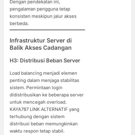
Dengan pendekatan ini,
pengalaman pengguna tetap
konsisten meskipun jalur akses
berbeda.
Infrastruktur Server di
Balik Akses Cadangan
H3: Distribusi Beban Server
Load balancing menjadi elemen
penting dalam menjaga stabilitas
sistem. Permintaan login
didistribusikan ke beberapa server
untuk mencegah overload.
KAYA787 LINK ALTERNATIF yang
terhubung dengan sistem
distribusi beban memungkinkan
waktu respon tetap stabil.