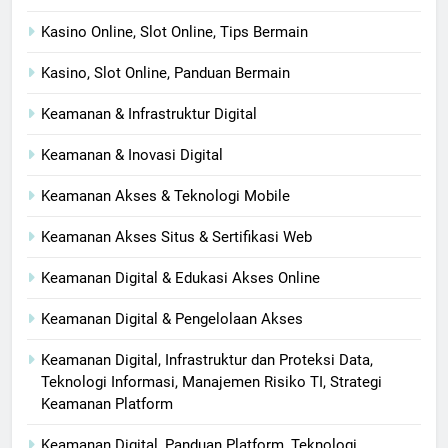
Kasino Online, Slot Online, Tips Bermain
Kasino, Slot Online, Panduan Bermain
Keamanan & Infrastruktur Digital
Keamanan & Inovasi Digital
Keamanan Akses & Teknologi Mobile
Keamanan Akses Situs & Sertifikasi Web
Keamanan Digital & Edukasi Akses Online
Keamanan Digital & Pengelolaan Akses
Keamanan Digital, Infrastruktur dan Proteksi Data,
Teknologi Informasi, Manajemen Risiko TI, Strategi
Keamanan Platform
Keamanan Digital, Panduan Platform, Teknologi