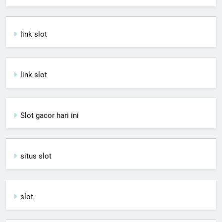
link slot
link slot
Slot gacor hari ini
situs slot
slot