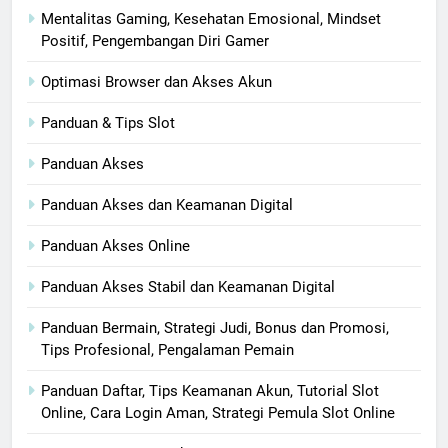
Mentalitas Gaming, Kesehatan Emosional, Mindset
Positif, Pengembangan Diri Gamer
Optimasi Browser dan Akses Akun
Panduan & Tips Slot
Panduan Akses
Panduan Akses dan Keamanan Digital
Panduan Akses Online
Panduan Akses Stabil dan Keamanan Digital
Panduan Bermain, Strategi Judi, Bonus dan Promosi,
Tips Profesional, Pengalaman Pemain
Panduan Daftar, Tips Keamanan Akun, Tutorial Slot
Online, Cara Login Aman, Strategi Pemula Slot Online