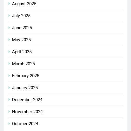
August 2025
July 2025
June 2025
May 2025
April 2025
March 2025
February 2025
January 2025
December 2024
November 2024
October 2024