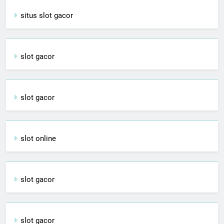
situs slot gacor
slot gacor
slot gacor
slot online
slot gacor
slot gacor