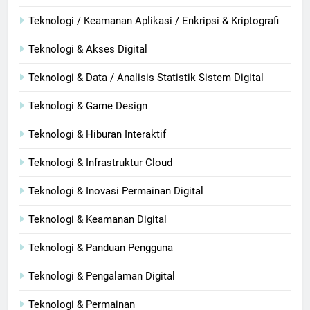
Teknologi / Keamanan Aplikasi / Enkripsi & Kriptografi
Teknologi & Akses Digital
Teknologi & Data / Analisis Statistik Sistem Digital
Teknologi & Game Design
Teknologi & Hiburan Interaktif
Teknologi & Infrastruktur Cloud
Teknologi & Inovasi Permainan Digital
Teknologi & Keamanan Digital
Teknologi & Panduan Pengguna
Teknologi & Pengalaman Digital
Teknologi & Permainan