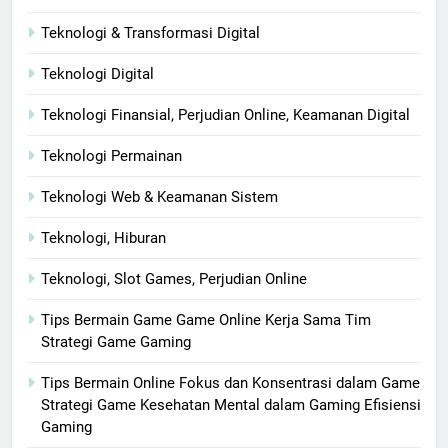
Teknologi & Transformasi Digital
Teknologi Digital
Teknologi Finansial, Perjudian Online, Keamanan Digital
Teknologi Permainan
Teknologi Web & Keamanan Sistem
Teknologi, Hiburan
Teknologi, Slot Games, Perjudian Online
Tips Bermain Game Game Online Kerja Sama Tim
Strategi Game Gaming
Tips Bermain Online Fokus dan Konsentrasi dalam Game
Strategi Game Kesehatan Mental dalam Gaming Efisiensi
Gaming