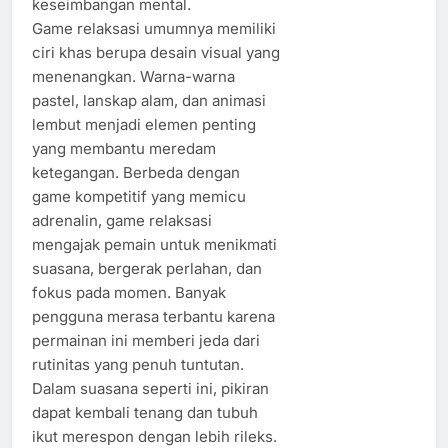
keseimbangan mental.
Game relaksasi umumnya memiliki
ciri khas berupa desain visual yang
menenangkan. Warna-warna
pastel, lanskap alam, dan animasi
lembut menjadi elemen penting
yang membantu meredam
ketegangan. Berbeda dengan
game kompetitif yang memicu
adrenalin, game relaksasi
mengajak pemain untuk menikmati
suasana, bergerak perlahan, dan
fokus pada momen. Banyak
pengguna merasa terbantu karena
permainan ini memberi jeda dari
rutinitas yang penuh tuntutan.
Dalam suasana seperti ini, pikiran
dapat kembali tenang dan tubuh
ikut merespon dengan lebih rileks.