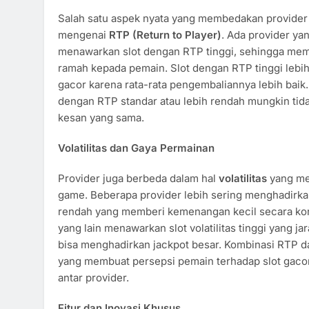
Salah satu aspek nyata yang membedakan provider 
mengenai
RTP (Return to Player)
. Ada provider ya
menawarkan slot dengan RTP tinggi, sehingga mem
ramah kepada pemain. Slot dengan RTP tinggi lebi
gacor karena rata-rata pengembaliannya lebih baik.
dengan RTP standar atau lebih rendah mungkin ti
kesan yang sama.
Volatilitas dan Gaya Permainan
Provider juga berbeda dalam hal
volatilitas
yang me
game. Beberapa provider lebih sering menghadirkan 
rendah yang memberi kemenangan kecil secara ko
yang lain menawarkan slot volatilitas tinggi yang j
bisa menghadirkan jackpot besar. Kombinasi RTP dan 
yang membuat persepsi pemain terhadap slot gaco
antar provider.
Fitur dan Inovasi Khusus