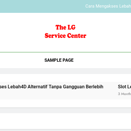
Cara Mengakses Lebah4
Slot Lebah4D denga
Panduan LAE138 Login dengan Browse
 LG Service Center
Tips Menghindari Kesalaha
Layanan Perbaikan Resmi LG Dari The LG Service Center. Layan
Cara Mengakses Lebah4
SAMPLE PAGE
Slot Lebah4D denga
Panduan LAE138 Login dengan Browse
Alternatif Tanpa Gangguan Berlebih
Slot Lebah4D den
3 Months Ago