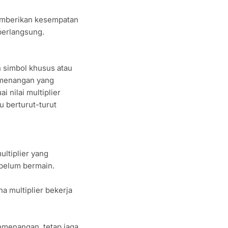
 memberikan kesempatan
berlangsung.
n simbol khusus atau
kemenangan yang
i nilai multiplier
au berturut-turut
ultiplier yang
ebelum bermain.
 multiplier bekerja
emenangan, tetap jaga