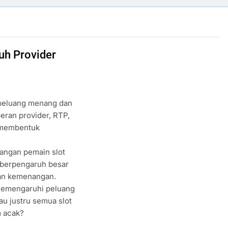
uh Provider
 peluang menang dan
peran provider, RTP,
g membentuk
langan pemain slot
 berpengaruh besar
kan kemenangan.
memengaruhi peluang
tau justru semua slot
m acak?