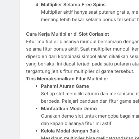
Multiplier Selama Free Spins
Multiplier aktif hanya saat putaran gratis,
menang lebih besar selama bonus tersebut 
Cara Kerja Multiplier di Slot Corlaslot
Fitur multiplier biasanya muncul bersamaan denga
selama fitur bonus aktif. Saat multiplier muncul, 
diperoleh dari kombinasi simbol akan dikalikan sesua
yang berlaku. Ini dapat terjadi pada satu putaran at
tergantung jenis fitur multiplier di game tersebut.
Tips Memaksimalkan Fitur Multiplier
Pahami Aturan Game
Setiap slot memiliki aturan dan mekanisme m
berbeda. Pelajari panduan dan fitur game s
Manfaatkan Mode Demo
Gunakan demo slot untuk mencoba bagaimana
dan kapan biasanya fitur ini aktif.
Kelola Modal dengan Baik
Meskipun multiplier bisa melipatgandakan k