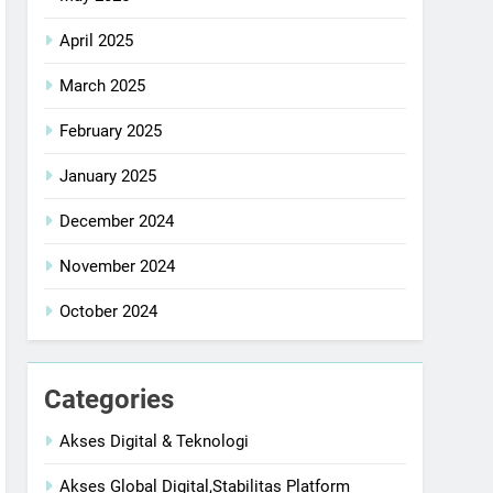
April 2025
March 2025
February 2025
January 2025
December 2024
November 2024
October 2024
Categories
Akses Digital & Teknologi
Akses Global Digital,Stabilitas Platform