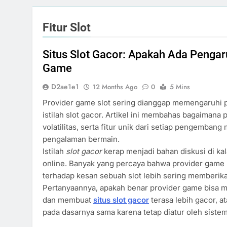
Fitur Slot
Situs Slot Gacor: Apakah Ada Pengar
Game
D2ae1e1
12 Months Ago
0
5 Mins
Provider game slot sering dianggap memengaruhi
istilah slot gacor. Artikel ini membahas bagaimana 
volatilitas, serta fitur unik dari setiap pengemban
pengalaman bermain.
Istilah
slot gacor
kerap menjadi bahan diskusi di ka
online. Banyak yang percaya bahwa provider game
terhadap kesan sebuah slot lebih sering memberi
Pertanyaannya, apakah benar provider game bisa 
dan membuat
situs slot gacor
terasa lebih gacor, a
pada dasarnya sama karena tetap diatur oleh siste