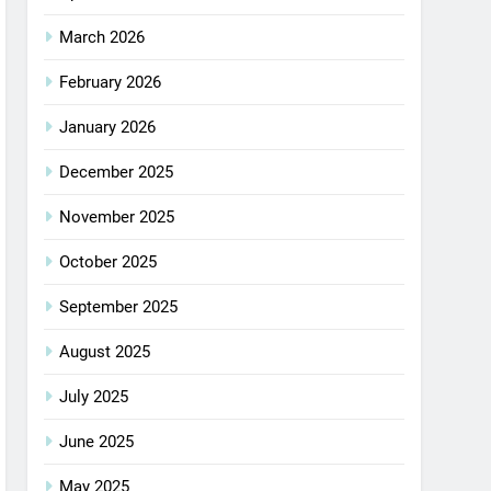
March 2026
February 2026
January 2026
December 2025
November 2025
October 2025
September 2025
August 2025
July 2025
June 2025
May 2025