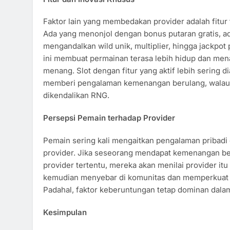
Faktor lain yang membedakan provider adalah fitur
Ada yang menonjol dengan bonus putaran gratis, a
mengandalkan wild unik, multiplier, hingga jackpot p
ini membuat permainan terasa lebih hidup dan me
menang. Slot dengan fitur yang aktif lebih sering 
memberi pengalaman kemenangan berulang, walau
dikendalikan RNG.
Persepsi Pemain terhadap Provider
Pemain sering kali mengaitkan pengalaman pribadi
provider. Jika seseorang mendapat kemenangan bes
provider tertentu, mereka akan menilai provider itu l
kemudian menyebar di komunitas dan memperkuat p
Padahal, faktor keberuntungan tetap dominan dala
Kesimpulan