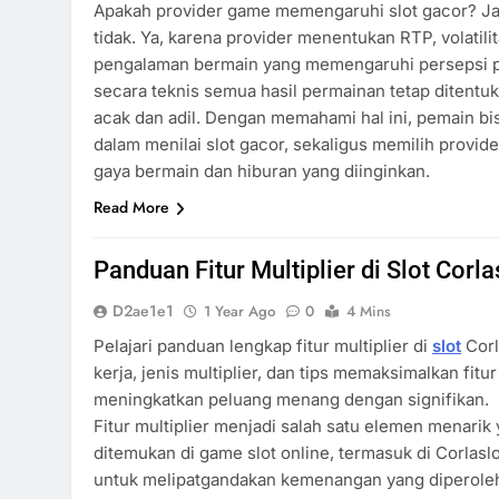
Apakah provider game memengaruhi slot gacor? J
tidak. Ya, karena provider menentukan RTP, volatilita
pengalaman bermain yang memengaruhi persepsi p
secara teknis semua hasil permainan tetap ditentu
acak dan adil. Dengan memahami hal ini, pemain bis
dalam menilai slot gacor, sekaligus memilih provide
gaya bermain dan hiburan yang diinginkan.
Read More
Panduan Fitur Multiplier di Slot Corla
D2ae1e1
1 Year Ago
0
4 Mins
Pelajari panduan lengkap fitur multiplier di
slot
Corl
kerja, jenis multiplier, dan tips memaksimalkan fitur
meningkatkan peluang menang dengan signifikan.
Fitur multiplier menjadi salah satu elemen menarik
ditemukan di game slot online, termasuk di Corlaslot
untuk melipatgandakan kemenangan yang diperole