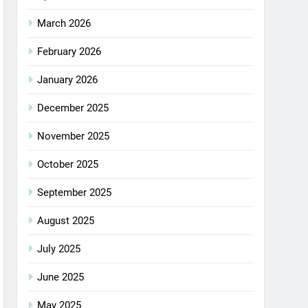
March 2026
February 2026
January 2026
December 2025
November 2025
October 2025
September 2025
August 2025
July 2025
June 2025
May 2025