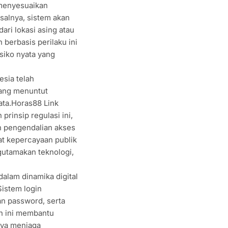
 menyesuaikan
salnya, sistem akan
ari lokasi asing atau
berbasis perilaku ini
isiko nyata yang
esia telah
yang menuntut
ata.Horas88 Link
prinsip regulasi ini,
n pengendalian akses
t kepercayaan publik
utamakan teknologi,
dalam dinamika digital
Sistem login
an password, serta
an ini membantu
nya menjaga