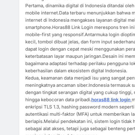
Pertama, dinamika digital di Indonesia ditandai oleh
mobile internet.Data terbaru menunjukkan bahwa 
internet di Indonesia mengakses layanan digital mel
smartphone.Horas88 Link Login merespons tren in
mobile-first yang responsif.Antarmuka login diopti
kecil, tombol dibuat jelas, dan form input sederh
dapat login dengan cepat meski menggunakan per
keterbatasan layar maupun jaringan.Desain ini mem
bagaimana adaptasi terhadap perilaku pengguna lok
keberhasilan dalam ekosistem digital Indonesia.
Kedua, keamanan data menjadi isu yang sangat pent
meningkatnya ancaman siber.Indonesia termasuk sa
dengan tingkat serangan digital yang cukup tinggi, 
hingga kebocoran data pribadi.
horas88 link login
m
enkripsi TLS 1.3, hashing password modern seperti
autentikasi multi-faktor (MFA) untuk memberikan l
berlapis.Melalui pendekatan ini, sistem login tidak
sebagai alat akses, tetapi juga sebagai benteng pe