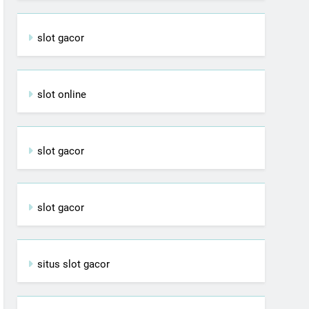
slot gacor
slot online
slot gacor
slot gacor
situs slot gacor