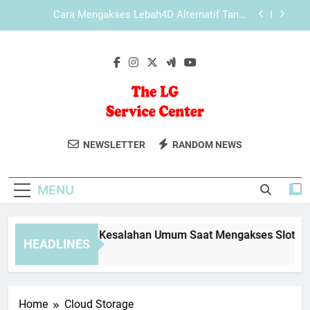
Skip
Slot Lebah4D dengan Layanan Akses yang Mudah
to
Dipahami
content
Panduan LAE138 Login dengan Browser yang
Stabil untuk Akses Lebih Aman
Tips Menghindari Kesalahan Umum Saat
Mengakses Slot Lebah4D
Cara Mengakses Lebah4D Alternatif Tanpa
Gangguan Berlebih
The LG Service
Dapatkan Layanan Perbaikan Resmi LG
Slot Lebah4D dengan Layanan Akses yang Mudah
NEWSLETTER
RANDOM NEWS
Dipahami
Center
Dari The LG Service Center. Layanan
Panduan LAE138 Login dengan Browser yang
Cepat Dan Profesional Untuk Produk LG
Stabil untuk Akses Lebih Aman
MENU
Anda.
ips Menghindari Kesalahan Umum Saat Mengakses Slot Leba
HEADLINES
Months Ago
Home
Cloud Storage