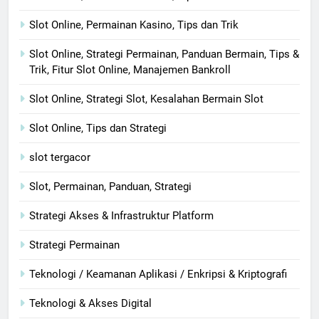
Slot Online, Permainan Kasino, Tips dan Trik
Slot Online, Strategi Permainan, Panduan Bermain, Tips &
Trik, Fitur Slot Online, Manajemen Bankroll
Slot Online, Strategi Slot, Kesalahan Bermain Slot
Slot Online, Tips dan Strategi
slot tergacor
Slot, Permainan, Panduan, Strategi
Strategi Akses & Infrastruktur Platform
Strategi Permainan
Teknologi / Keamanan Aplikasi / Enkripsi & Kriptografi
Teknologi & Akses Digital