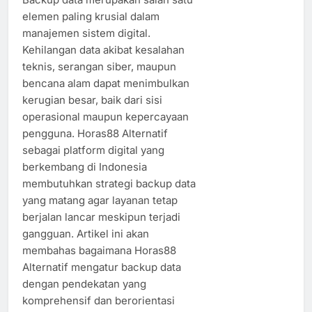
elemen paling krusial dalam
manajemen sistem digital.
Kehilangan data akibat kesalahan
teknis, serangan siber, maupun
bencana alam dapat menimbulkan
kerugian besar, baik dari sisi
operasional maupun kepercayaan
pengguna. Horas88 Alternatif
sebagai platform digital yang
berkembang di Indonesia
membutuhkan strategi backup data
yang matang agar layanan tetap
berjalan lancar meskipun terjadi
gangguan. Artikel ini akan
membahas bagaimana Horas88
Alternatif mengatur backup data
dengan pendekatan yang
komprehensif dan berorientasi