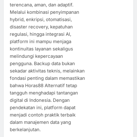
terencana, aman, dan adaptif.
Melalui kombinasi penyimpanan
hybrid, enkripsi, otomatisasi,
disaster recovery, kepatuhan
regulasi, hingga integrasi AI,
platform ini mampu menjaga
kontinuitas layanan sekaligus
melindungi kepercayaan
pengguna. Backup data bukan
sekadar aktivitas teknis, melainkan
fondasi penting dalam memastikan
bahwa Horas88 Alternatif tetap
tangguh menghadapi tantangan
digital di Indonesia. Dengan
pendekatan ini, platform dapat
menjadi contoh praktik terbaik
dalam manajemen data yang
berkelanjutan.