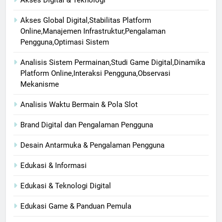
Akses Global Digital,Stabilitas Platform
Online,Manajemen Infrastruktur,Pengalaman
Pengguna,Optimasi Sistem
Analisis Sistem Permainan,Studi Game Digital,Dinamika
Platform Online,Interaksi Pengguna,Observasi
Mekanisme
Analisis Waktu Bermain & Pola Slot
Brand Digital dan Pengalaman Pengguna
Desain Antarmuka & Pengalaman Pengguna
Edukasi & Informasi
Edukasi & Teknologi Digital
Edukasi Game & Panduan Pemula