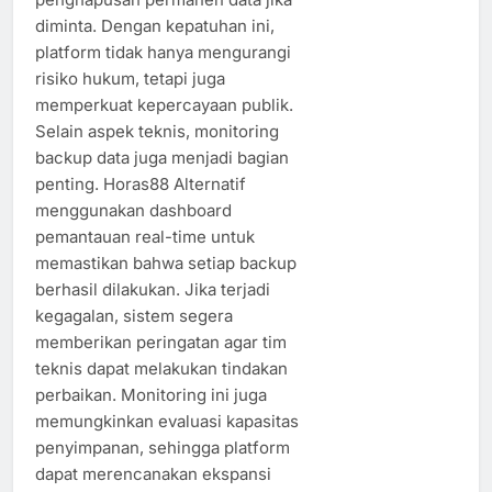
diminta. Dengan kepatuhan ini,
platform tidak hanya mengurangi
risiko hukum, tetapi juga
memperkuat kepercayaan publik.
Selain aspek teknis, monitoring
backup data juga menjadi bagian
penting. Horas88 Alternatif
menggunakan dashboard
pemantauan real-time untuk
memastikan bahwa setiap backup
berhasil dilakukan. Jika terjadi
kegagalan, sistem segera
memberikan peringatan agar tim
teknis dapat melakukan tindakan
perbaikan. Monitoring ini juga
memungkinkan evaluasi kapasitas
penyimpanan, sehingga platform
dapat merencanakan ekspansi