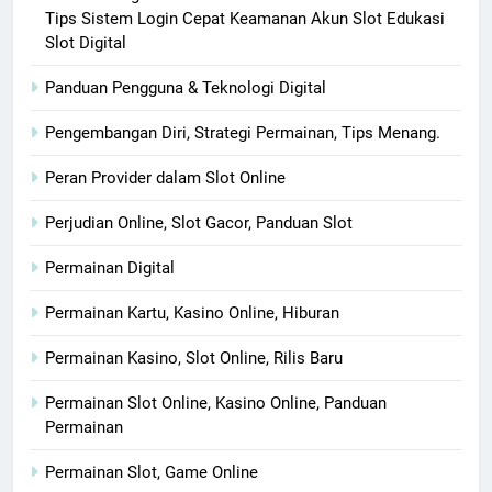
Tips Sistem Login Cepat Keamanan Akun Slot Edukasi
Slot Digital
Panduan Pengguna & Teknologi Digital
Pengembangan Diri, Strategi Permainan, Tips Menang.
Peran Provider dalam Slot Online
Perjudian Online, Slot Gacor, Panduan Slot
Permainan Digital
Permainan Kartu, Kasino Online, Hiburan
Permainan Kasino, Slot Online, Rilis Baru
Permainan Slot Online, Kasino Online, Panduan
Permainan
Permainan Slot, Game Online