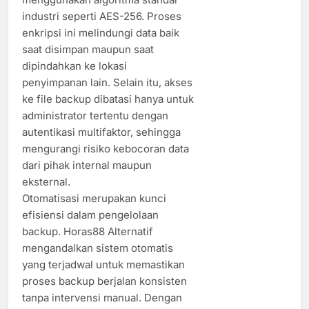
industri seperti AES-256. Proses
enkripsi ini melindungi data baik
saat disimpan maupun saat
dipindahkan ke lokasi
penyimpanan lain. Selain itu, akses
ke file backup dibatasi hanya untuk
administrator tertentu dengan
autentikasi multifaktor, sehingga
mengurangi risiko kebocoran data
dari pihak internal maupun
eksternal.
Otomatisasi merupakan kunci
efisiensi dalam pengelolaan
backup. Horas88 Alternatif
mengandalkan sistem otomatis
yang terjadwal untuk memastikan
proses backup berjalan konsisten
tanpa intervensi manual. Dengan