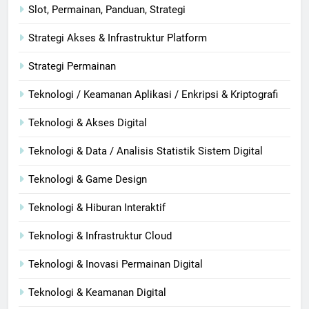
Slot, Permainan, Panduan, Strategi
Strategi Akses & Infrastruktur Platform
Strategi Permainan
Teknologi / Keamanan Aplikasi / Enkripsi & Kriptografi
Teknologi & Akses Digital
Teknologi & Data / Analisis Statistik Sistem Digital
Teknologi & Game Design
Teknologi & Hiburan Interaktif
Teknologi & Infrastruktur Cloud
Teknologi & Inovasi Permainan Digital
Teknologi & Keamanan Digital