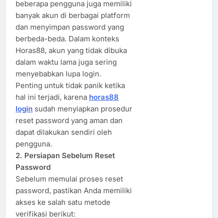
beberapa pengguna juga memiliki
banyak akun di berbagai platform
dan menyimpan password yang
berbeda-beda. Dalam konteks
Horas88, akun yang tidak dibuka
dalam waktu lama juga sering
menyebabkan lupa login.
Penting untuk tidak panik ketika
hal ini terjadi, karena
horas88
login
sudah menyiapkan prosedur
reset password yang aman dan
dapat dilakukan sendiri oleh
pengguna.
2. Persiapan Sebelum Reset
Password
Sebelum memulai proses reset
password, pastikan Anda memiliki
akses ke salah satu metode
verifikasi berikut: