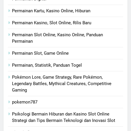
Permainan Kartu, Kasino Online, Hiburan
Permainan Kasino, Slot Online, Rilis Baru
Permainan Slot Online, Kasino Online, Panduan
Permainan
Permainan Slot, Game Online
Permainan, Statistik, Panduan Togel
Pokémon Lore, Game Strategy, Rare Pokémon,
Legendary Battles, Mythical Creatures, Competitive
Gaming
pokemon787
Psikologi Bermain Hiburan dan Kasino Slot Online
Strategi dan Tips Bermain Teknologi dan Inovasi Slot