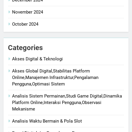
December 2024
November 2024
October 2024
Categories
Akses Digital & Teknologi
Akses Global Digital,Stabilitas Platform
Online,Manajemen Infrastruktur,Pengalaman
Pengguna,Optimasi Sistem
Analisis Sistem Permainan,Studi Game Digital,Dinamika
Platform Online,Interaksi Pengguna,Observasi
Mekanisme
Analisis Waktu Bermain & Pola Slot