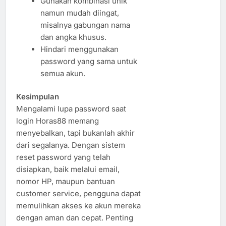
Gunakan kombinasi unik
namun mudah diingat,
misalnya gabungan nama
dan angka khusus.
Hindari menggunakan
password yang sama untuk
semua akun.
Kesimpulan
Mengalami lupa password saat
login Horas88 memang
menyebalkan, tapi bukanlah akhir
dari segalanya. Dengan sistem
reset password yang telah
disiapkan, baik melalui email,
nomor HP, maupun bantuan
customer service, pengguna dapat
memulihkan akses ke akun mereka
dengan aman dan cepat. Penting