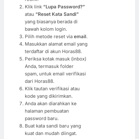
Klik link
“Lupa Password?”
atau
“Reset Kata Sandi”
yang biasanya berada di
bawah kolom login.
Pilih metode reset via
email
.
Masukkan alamat email yang
terdaftar di akun Horas88.
Periksa kotak masuk (inbox)
Anda, termasuk folder
spam, untuk email verifikasi
dari Horas88.
Klik tautan verifikasi atau
kode yang dikirimkan.
Anda akan diarahkan ke
halaman pembuatan
password baru.
Buat kata sandi baru yang
kuat dan mudah diingat.