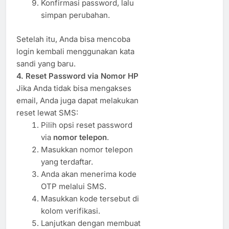
Konfirmasi password, lalu
simpan perubahan.
Setelah itu, Anda bisa mencoba
login kembali menggunakan kata
sandi yang baru.
4. Reset Password via Nomor HP
Jika Anda tidak bisa mengakses
email, Anda juga dapat melakukan
reset lewat SMS:
Pilih opsi reset password
via
nomor telepon
.
Masukkan nomor telepon
yang terdaftar.
Anda akan menerima kode
OTP melalui SMS.
Masukkan kode tersebut di
kolom verifikasi.
Lanjutkan dengan membuat