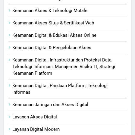
Keamanan Akses & Teknologi Mobile
Keamanan Akses Situs & Sertifikasi Web
Keamanan Digital & Edukasi Akses Online
Keamanan Digital & Pengelolaan Akses
Keamanan Digital, Infrastruktur dan Proteksi Data,
Teknologi Informasi, Manajemen Risiko TI, Strategi
Keamanan Platform
Keamanan Digital, Panduan Platform, Teknologi
Informasi
Keamanan Jaringan dan Akses Digital
Layanan Akses Digital
Layanan Digital Modern