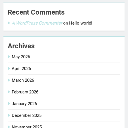
Recent Comments
A WordPress Commenter
on
Hello world!
Archives
May 2026
April 2026
March 2026
February 2026
January 2026
December 2025
November 2025