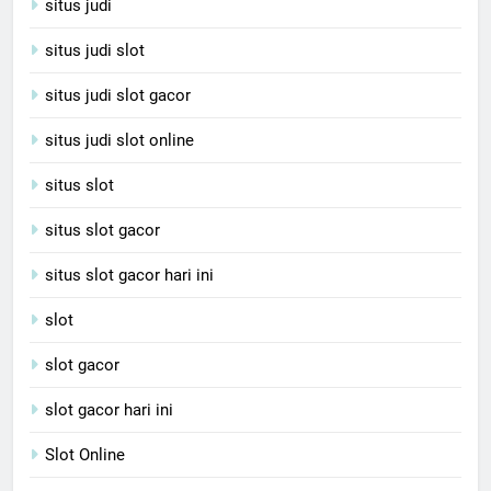
situs judi
situs judi slot
situs judi slot gacor
situs judi slot online
situs slot
situs slot gacor
situs slot gacor hari ini
slot
slot gacor
slot gacor hari ini
Slot Online