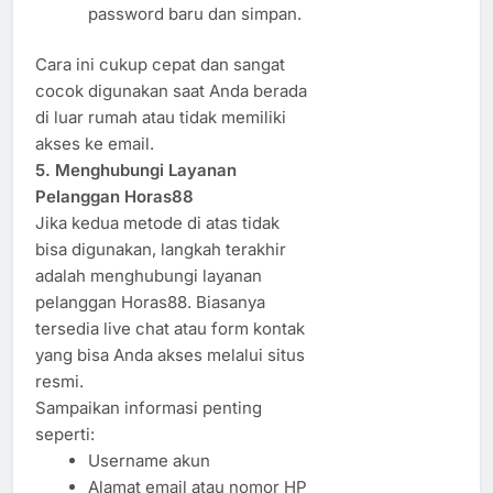
password baru dan simpan.
Cara ini cukup cepat dan sangat
cocok digunakan saat Anda berada
di luar rumah atau tidak memiliki
akses ke email.
5. Menghubungi Layanan
Pelanggan Horas88
Jika kedua metode di atas tidak
bisa digunakan, langkah terakhir
adalah menghubungi layanan
pelanggan Horas88. Biasanya
tersedia live chat atau form kontak
yang bisa Anda akses melalui situs
resmi.
Sampaikan informasi penting
seperti:
Username akun
Alamat email atau nomor HP