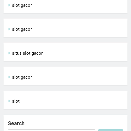
slot gacor
slot gacor
situs slot gacor
slot gacor
slot
Search