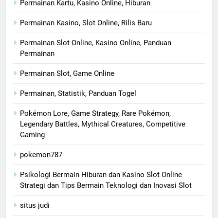
Permainan Kartu, Kasino Online, Hiburan
Permainan Kasino, Slot Online, Rilis Baru
Permainan Slot Online, Kasino Online, Panduan
Permainan
Permainan Slot, Game Online
Permainan, Statistik, Panduan Togel
Pokémon Lore, Game Strategy, Rare Pokémon,
Legendary Battles, Mythical Creatures, Competitive
Gaming
pokemon787
Psikologi Bermain Hiburan dan Kasino Slot Online
Strategi dan Tips Bermain Teknologi dan Inovasi Slot
situs judi