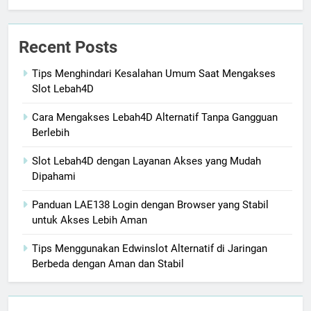
Recent Posts
Tips Menghindari Kesalahan Umum Saat Mengakses
Slot Lebah4D
Cara Mengakses Lebah4D Alternatif Tanpa Gangguan
Berlebih
Slot Lebah4D dengan Layanan Akses yang Mudah
Dipahami
Panduan LAE138 Login dengan Browser yang Stabil
untuk Akses Lebih Aman
Tips Menggunakan Edwinslot Alternatif di Jaringan
Berbeda dengan Aman dan Stabil