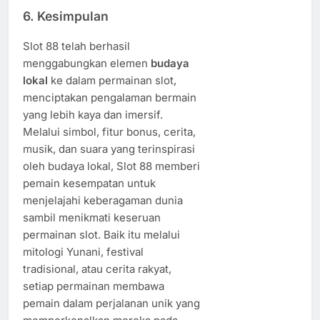
6.
Kesimpulan
Slot 88 telah berhasil
menggabungkan elemen
budaya
lokal
ke dalam permainan slot,
menciptakan pengalaman bermain
yang lebih kaya dan imersif.
Melalui simbol, fitur bonus, cerita,
musik, dan suara yang terinspirasi
oleh budaya lokal, Slot 88 memberi
pemain kesempatan untuk
menjelajahi keberagaman dunia
sambil menikmati keseruan
permainan slot. Baik itu melalui
mitologi Yunani, festival
tradisional, atau cerita rakyat,
setiap permainan membawa
pemain dalam perjalanan unik yang