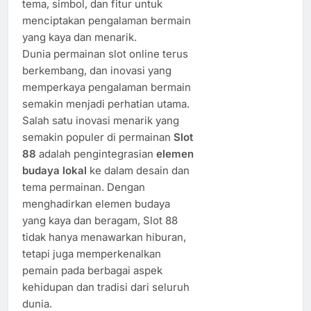
tema, simbol, dan fitur untuk
menciptakan pengalaman bermain
yang kaya dan menarik.
Dunia permainan slot online terus
berkembang, dan inovasi yang
memperkaya pengalaman bermain
semakin menjadi perhatian utama.
Salah satu inovasi menarik yang
semakin populer di permainan
Slot
88
adalah pengintegrasian
elemen
budaya lokal
ke dalam desain dan
tema permainan. Dengan
menghadirkan elemen budaya
yang kaya dan beragam, Slot 88
tidak hanya menawarkan hiburan,
tetapi juga memperkenalkan
pemain pada berbagai aspek
kehidupan dan tradisi dari seluruh
dunia.