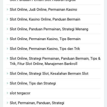
Slot Online, Judi Online, Permainan Kasino
Slot Online, Kasino Online, Panduan Bermain
Slot Online, Panduan Permainan, Strategi Menang
Slot Online, Permainan Kasino, Tips Bermain
Slot Online, Permainan Kasino, Tips dan Trik
Slot Online, Strategi Permainan, Panduan Bermain, Tips &
Trik, Fitur Slot Online, Manajemen Bankroll
Slot Online, Strategi Slot, Kesalahan Bermain Slot
Slot Online, Tips dan Strategi
slot tergacor
Slot, Permainan, Panduan, Strategi