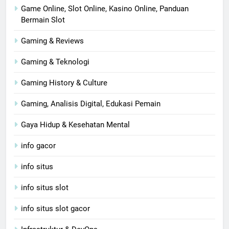
Game Online, Slot Online, Kasino Online, Panduan
Bermain Slot
Gaming & Reviews
Gaming & Teknologi
Gaming History & Culture
Gaming, Analisis Digital, Edukasi Pemain
Gaya Hidup & Kesehatan Mental
info gacor
info situs
info situs slot
info situs slot gacor