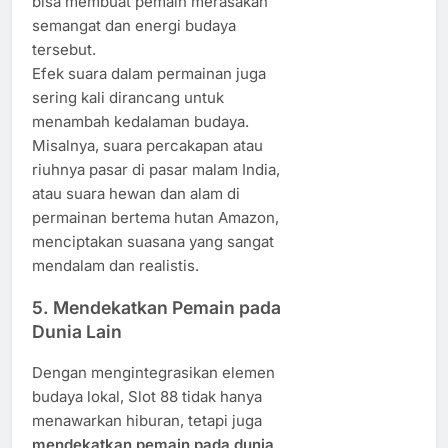
bisa membuat pemain merasakan
semangat dan energi budaya
tersebut.
Efek suara dalam permainan juga
sering kali dirancang untuk
menambah kedalaman budaya.
Misalnya, suara percakapan atau
riuhnya pasar di pasar malam India,
atau suara hewan dan alam di
permainan bertema hutan Amazon,
menciptakan suasana yang sangat
mendalam dan realistis.
5.
Mendekatkan Pemain pada
Dunia Lain
Dengan mengintegrasikan elemen
budaya lokal, Slot 88 tidak hanya
menawarkan hiburan, tetapi juga
mendekatkan pemain pada dunia