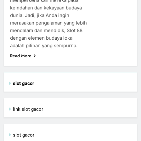
memperkenalkan mereka pada
keindahan dan kekayaan budaya
dunia. Jadi, jika Anda ingin
merasakan pengalaman yang lebih
mendalam dan mendidik, Slot 88
dengan elemen budaya lokal
adalah pilihan yang sempurna.
Read More
slot gacor
link slot gacor
slot gacor