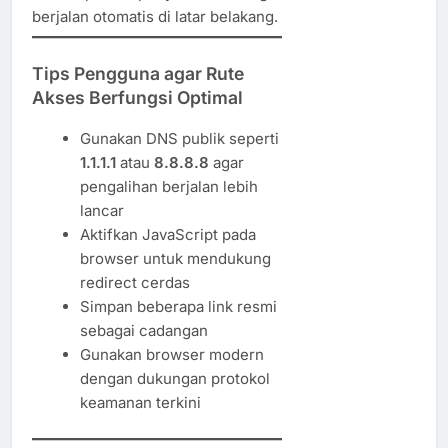
berjalan otomatis di latar belakang.
Tips Pengguna agar Rute
Akses Berfungsi Optimal
Gunakan DNS publik seperti
1.1.1.1
atau
8.8.8.8
agar
pengalihan berjalan lebih
lancar
Aktifkan JavaScript pada
browser untuk mendukung
redirect cerdas
Simpan beberapa link resmi
sebagai cadangan
Gunakan browser modern
dengan dukungan protokol
keamanan terkini