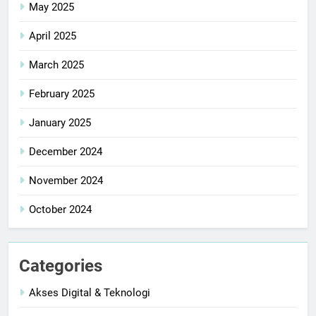
May 2025
April 2025
March 2025
February 2025
January 2025
December 2024
November 2024
October 2024
Categories
Akses Digital & Teknologi