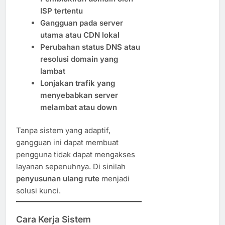
ISP tertentu
Gangguan pada server
utama atau CDN lokal
Perubahan status DNS atau
resolusi domain yang
lambat
Lonjakan trafik yang
menyebabkan server
melambat atau down
Tanpa sistem yang adaptif,
gangguan ini dapat membuat
pengguna tidak dapat mengakses
layanan sepenuhnya. Di sinilah
penyusunan ulang rute
menjadi
solusi kunci.
Cara Kerja Sistem