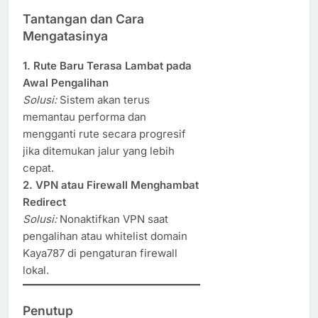
Tantangan dan Cara
Mengatasinya
1. Rute Baru Terasa Lambat pada
Awal Pengalihan
Solusi:
Sistem akan terus
memantau performa dan
mengganti rute secara progresif
jika ditemukan jalur yang lebih
cepat.
2. VPN atau Firewall Menghambat
Redirect
Solusi:
Nonaktifkan VPN saat
pengalihan atau whitelist domain
Kaya787 di pengaturan firewall
lokal.
Penutup