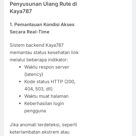
Penyusunan Ulang Rute di
Kaya787
1.
Pemantauan Kondisi Akses
Secara Real-Time
Sistem backend Kaya787
memantau status kesehatan link
melalui beberapa indikator:
Waktu respon server
(latency)
Kode status HTTP (200,
404, 503, dll)
Waktu muat halaman
Keberhasilan login
pengguna
Jika anomali terdeteksi, seperti
keterlambatan ekstrem atau