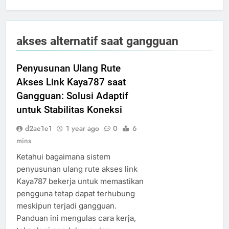
akses alternatif saat gangguan
Penyusunan Ulang Rute
Akses Link Kaya787 saat
Gangguan: Solusi Adaptif
untuk Stabilitas Koneksi
d2ae1e1
1 year ago
0
6
mins
Ketahui bagaimana sistem
penyusunan ulang rute akses link
Kaya787 bekerja untuk memastikan
pengguna tetap dapat terhubung
meskipun terjadi gangguan.
Panduan ini mengulas cara kerja,