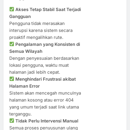
Akses Tetap Stabil Saat Terjadi
Gangguan
Pengguna tidak merasakan
interupsi karena sistem secara
proaktif mengalihkan rute.
Pengalaman yang Konsisten di
Semua Wilayah
Dengan penyesuaian berdasarkan
lokasi pengguna, waktu muat
halaman jadi lebih cepat.
Menghindari Frustrasi akibat
Halaman Error
Sistem akan mencegah munculnya
halaman kosong atau error 404
yang umum terjadi saat link utama
terganggu.
Tidak Perlu Intervensi Manual
Semua proses penyusunan ulang