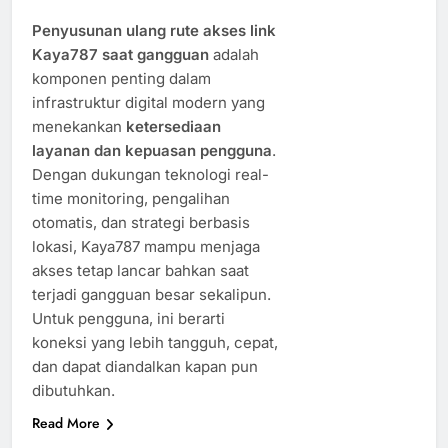
Penyusunan ulang rute akses link
Kaya787 saat gangguan
adalah
komponen penting dalam
infrastruktur digital modern yang
menekankan
ketersediaan
layanan dan kepuasan pengguna
.
Dengan dukungan teknologi real-
time monitoring, pengalihan
otomatis, dan strategi berbasis
lokasi, Kaya787 mampu menjaga
akses tetap lancar bahkan saat
terjadi gangguan besar sekalipun.
Untuk pengguna, ini berarti
koneksi yang lebih tangguh, cepat,
dan dapat diandalkan kapan pun
dibutuhkan.
Read More