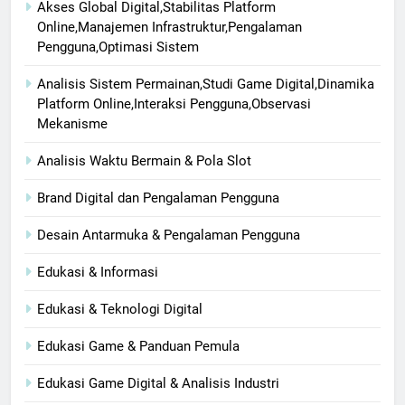
Akses Global Digital,Stabilitas Platform
Online,Manajemen Infrastruktur,Pengalaman
Pengguna,Optimasi Sistem
Analisis Sistem Permainan,Studi Game Digital,Dinamika
Platform Online,Interaksi Pengguna,Observasi
Mekanisme
Analisis Waktu Bermain & Pola Slot
Brand Digital dan Pengalaman Pengguna
Desain Antarmuka & Pengalaman Pengguna
Edukasi & Informasi
Edukasi & Teknologi Digital
Edukasi Game & Panduan Pemula
Edukasi Game Digital & Analisis Industri