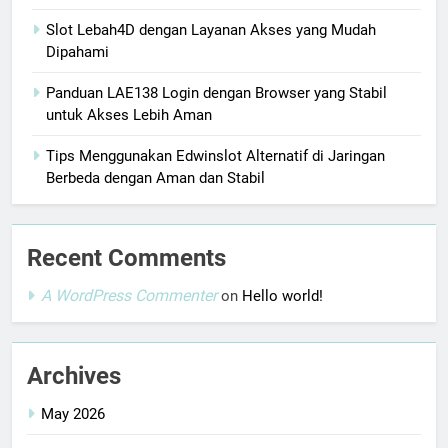
Slot Lebah4D dengan Layanan Akses yang Mudah
Dipahami
Panduan LAE138 Login dengan Browser yang Stabil
untuk Akses Lebih Aman
Tips Menggunakan Edwinslot Alternatif di Jaringan
Berbeda dengan Aman dan Stabil
Recent Comments
A WordPress Commenter
on
Hello world!
Archives
May 2026