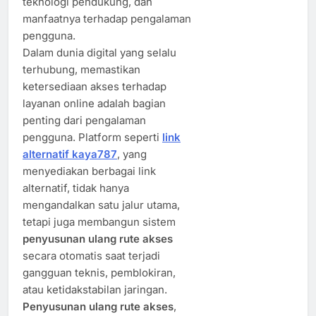
teknologi pendukung, dan
manfaatnya terhadap pengalaman
pengguna.
Dalam dunia digital yang selalu
terhubung, memastikan
ketersediaan akses terhadap
layanan online adalah bagian
penting dari pengalaman
pengguna. Platform seperti
link
alternatif kaya787
, yang
menyediakan berbagai link
alternatif, tidak hanya
mengandalkan satu jalur utama,
tetapi juga membangun sistem
penyusunan ulang rute akses
secara otomatis saat terjadi
gangguan teknis, pemblokiran,
atau ketidakstabilan jaringan.
Penyusunan ulang rute akses
,