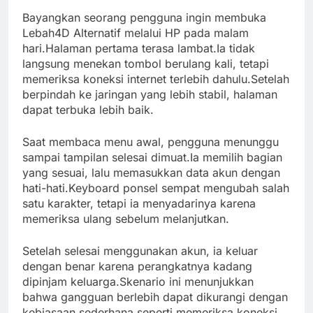
Bayangkan seorang pengguna ingin membuka
Lebah4D Alternatif melalui HP pada malam
hari.Halaman pertama terasa lambat.Ia tidak
langsung menekan tombol berulang kali, tetapi
memeriksa koneksi internet terlebih dahulu.Setelah
berpindah ke jaringan yang lebih stabil, halaman
dapat terbuka lebih baik.
Saat membaca menu awal, pengguna menunggu
sampai tampilan selesai dimuat.Ia memilih bagian
yang sesuai, lalu memasukkan data akun dengan
hati-hati.Keyboard ponsel sempat mengubah salah
satu karakter, tetapi ia menyadarinya karena
memeriksa ulang sebelum melanjutkan.
Setelah selesai menggunakan akun, ia keluar
dengan benar karena perangkatnya kadang
dipinjam keluarga.Skenario ini menunjukkan
bahwa gangguan berlebih dapat dikurangi dengan
kebiasaan sederhana seperti memeriksa koneksi,