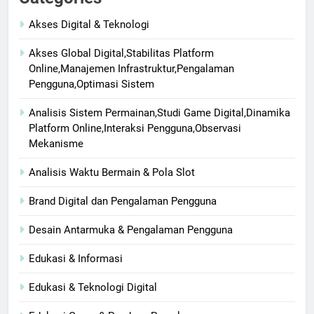
Akses Digital & Teknologi
Akses Global Digital,Stabilitas Platform
Online,Manajemen Infrastruktur,Pengalaman
Pengguna,Optimasi Sistem
Analisis Sistem Permainan,Studi Game Digital,Dinamika
Platform Online,Interaksi Pengguna,Observasi
Mekanisme
Analisis Waktu Bermain & Pola Slot
Brand Digital dan Pengalaman Pengguna
Desain Antarmuka & Pengalaman Pengguna
Edukasi & Informasi
Edukasi & Teknologi Digital