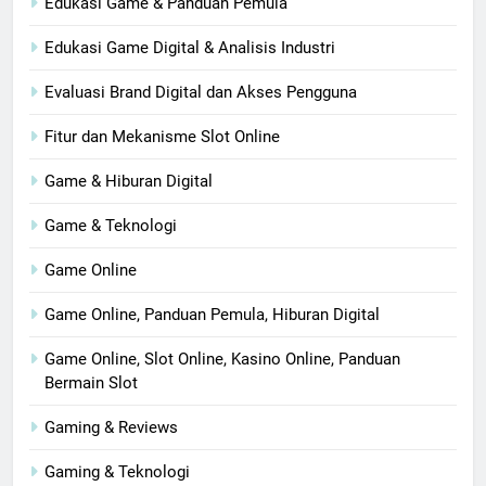
Edukasi Game & Panduan Pemula
Edukasi Game Digital & Analisis Industri
Evaluasi Brand Digital dan Akses Pengguna
Fitur dan Mekanisme Slot Online
Game & Hiburan Digital
Game & Teknologi
Game Online
Game Online, Panduan Pemula, Hiburan Digital
Game Online, Slot Online, Kasino Online, Panduan
Bermain Slot
Gaming & Reviews
Gaming & Teknologi