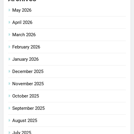
May 2026
April 2026
March 2026
February 2026
January 2026
December 2025
November 2025
October 2025
September 2025
August 2025
July 2025