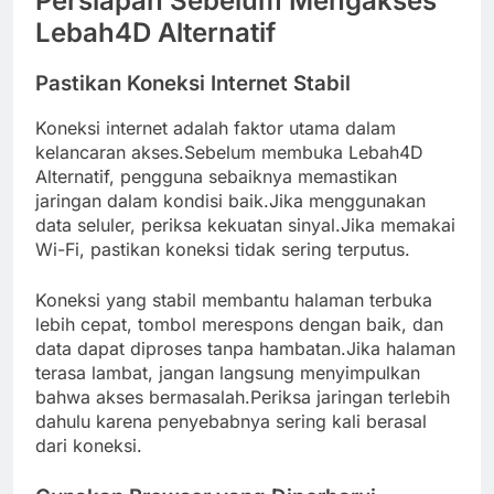
Persiapan Sebelum Mengakses
Lebah4D Alternatif
Pastikan Koneksi Internet Stabil
Koneksi internet adalah faktor utama dalam
kelancaran akses.Sebelum membuka Lebah4D
Alternatif, pengguna sebaiknya memastikan
jaringan dalam kondisi baik.Jika menggunakan
data seluler, periksa kekuatan sinyal.Jika memakai
Wi-Fi, pastikan koneksi tidak sering terputus.
Koneksi yang stabil membantu halaman terbuka
lebih cepat, tombol merespons dengan baik, dan
data dapat diproses tanpa hambatan.Jika halaman
terasa lambat, jangan langsung menyimpulkan
bahwa akses bermasalah.Periksa jaringan terlebih
dahulu karena penyebabnya sering kali berasal
dari koneksi.