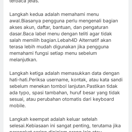
terbaca jelas.
Langkah kedua adalah memahami menu
awal.Biasanya pengguna perlu mengenali bagian
akses akun, daftar, bantuan, dan pengaturan
dasar.Baca label menu dengan teliti agar tidak
salah memilih bagian.Lebah4D Alternatif akan
terasa lebih mudah digunakan jika pengguna
memahami fungsi setiap menu sebelum
melanjutkan.
Langkah ketiga adalah memasukkan data dengan
hati-hati.Periksa username, kontak, atau kata sandi
sebelum menekan tombol lanjutan.Pastikan tidak
ada typo, spasi tambahan, huruf besar yang tidak
sesuai, atau perubahan otomatis dari keyboard
mobile.
Langkah keempat adalah keluar setelah
selesai.Kebiasaan ini sangat penting, terutama jika
perangkat sering dipinjam orang lain atau