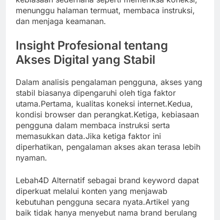
menunggu halaman termuat, membaca instruksi,
dan menjaga keamanan.
Insight Profesional tentang
Akses Digital yang Stabil
Dalam analisis pengalaman pengguna, akses yang
stabil biasanya dipengaruhi oleh tiga faktor
utama.Pertama, kualitas koneksi internet.Kedua,
kondisi browser dan perangkat.Ketiga, kebiasaan
pengguna dalam membaca instruksi serta
memasukkan data.Jika ketiga faktor ini
diperhatikan, pengalaman akses akan terasa lebih
nyaman.
Lebah4D Alternatif sebagai brand keyword dapat
diperkuat melalui konten yang menjawab
kebutuhan pengguna secara nyata.Artikel yang
baik tidak hanya menyebut nama brand berulang