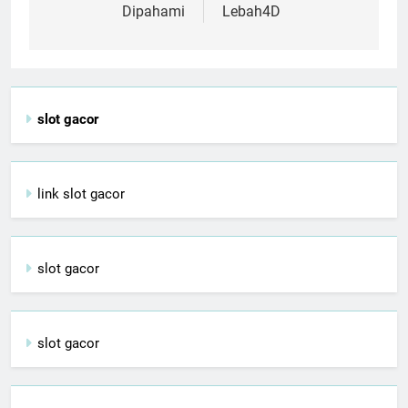
Dipahami
Lebah4D
slot gacor
link slot gacor
slot gacor
slot gacor