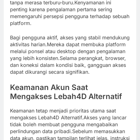
tanpa merasa terburu-buru.Kenyamanan ini
penting karena pengalaman pertama sering
memengaruhi persepsi pengguna terhadap sebuah
platform.
Bagi pengguna aktif, akses yang stabil mendukung
aktivitas harian.Mereka dapat membuka platform
melalui ponsel atau desktop dengan pengalaman
yang lebih konsisten.Selama perangkat, browser,
dan koneksi dalam kondisi baik, gangguan akses
dapat dikurangi secara signifikan.
Keamanan Akun Saat
Mengakses Lebah4D Alternatif
Keamanan tetap menjadi prioritas utama saat
mengakses Lebah4D Alternatif.Akses yang lancar
tidak boleh membuat pengguna mengabaikan
perlindungan data pribadi.Sebelum memasukkan
data akun, pastikan tampilan terlihat jelas, instruksi