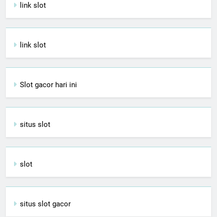
link slot
link slot
Slot gacor hari ini
situs slot
slot
situs slot gacor