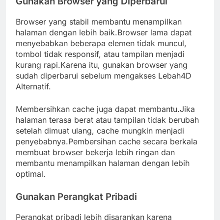
Gunakan Browser yang Diperbarui
Browser yang stabil membantu menampilkan
halaman dengan lebih baik.Browser lama dapat
menyebabkan beberapa elemen tidak muncul,
tombol tidak responsif, atau tampilan menjadi
kurang rapi.Karena itu, gunakan browser yang
sudah diperbarui sebelum mengakses Lebah4D
Alternatif.
Membersihkan cache juga dapat membantu.Jika
halaman terasa berat atau tampilan tidak berubah
setelah dimuat ulang, cache mungkin menjadi
penyebabnya.Pembersihan cache secara berkala
membuat browser bekerja lebih ringan dan
membantu menampilkan halaman dengan lebih
optimal.
Gunakan Perangkat Pribadi
Perangkat pribadi lebih disarankan karena