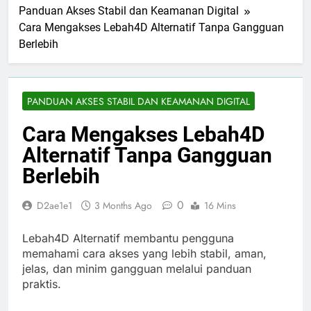
Panduan Akses Stabil dan Keamanan Digital
Cara Mengakses Lebah4D Alternatif Tanpa Gangguan
Berlebih
PANDUAN AKSES STABIL DAN KEAMANAN DIGITAL
Cara Mengakses Lebah4D
Alternatif Tanpa Gangguan
Berlebih
0
D2ae1e1
3 Months Ago
16 Mins
Lebah4D Alternatif membantu pengguna
memahami cara akses yang lebih stabil, aman,
jelas, dan minim gangguan melalui panduan
praktis.