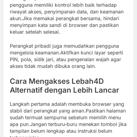
pengguna memiliki kontrol lebih baik terhadap
riwayat akses, penyimpanan data, dan keamanan
akun.Jika memakai perangkat bersama, hindari
menyimpan kata sandi di browser dan pastikan
keluar setelah selesai.
Perangkat pribadi juga memudahkan pengguna
mengelola keamanan.Aktifkan kunci layar seperti
PIN, pola, sidik jari, atau pengenalan wajah agar
akses tidak mudah dibuka orang lain.
Cara Mengakses Lebah4D
Alternatif dengan Lebih Lancar
Langkah pertama adalah membuka browser yang
stabil dari perangkat yang aman.Pastikan halaman
sudah termuat sempurna sebelum memilih menu
apa pun.Jangan terburu-buru menekan tombol jika
tampilan belum lengkap atau instruksi belum