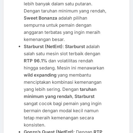
lebih banyak dalam satu putaran.
Dengan taruhan minimum yang rendah,
Sweet Bonanza
adalah pilihan
sempurna untuk pemain dengan
anggaran terbatas yang ingin meraih
kemenangan besar.
Starburst (NetEnt)
:
Starburst
adalah
salah satu mesin slot terbaik dengan
RTP 96.1%
dan volatilitas rendah
hingga sedang. Mesin ini menawarkan
wild expanding
yang membantu
menciptakan kombinasi kemenangan
yang lebih sering. Dengan
taruhan
minimum yang rendah
,
Starburst
sangat cocok bagi pemain yang ingin
bermain dengan modal kecil namun
tetap meraih kemenangan secara
konsisten.
Gonzo’s Quest (NetEnt)
: Dengan
RTP