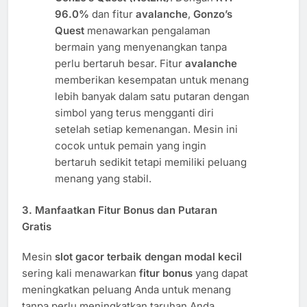
96.0%
dan fitur
avalanche
,
Gonzo’s
Quest
menawarkan pengalaman
bermain yang menyenangkan tanpa
perlu bertaruh besar. Fitur
avalanche
memberikan kesempatan untuk menang
lebih banyak dalam satu putaran dengan
simbol yang terus mengganti diri
setelah setiap kemenangan. Mesin ini
cocok untuk pemain yang ingin
bertaruh sedikit tetapi memiliki peluang
menang yang stabil.
3.
Manfaatkan Fitur Bonus dan Putaran
Gratis
Mesin
slot gacor terbaik dengan modal kecil
sering kali menawarkan
fitur bonus
yang dapat
meningkatkan peluang Anda untuk menang
tanpa perlu meningkatkan taruhan Anda.