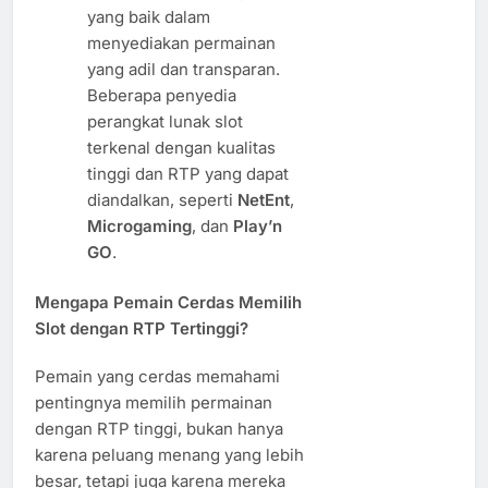
yang baik dalam
menyediakan permainan
yang adil dan transparan.
Beberapa penyedia
perangkat lunak slot
terkenal dengan kualitas
tinggi dan RTP yang dapat
diandalkan, seperti
NetEnt
,
Microgaming
, dan
Play’n
GO
.
Mengapa Pemain Cerdas Memilih
Slot dengan RTP Tertinggi?
Pemain yang cerdas memahami
pentingnya memilih permainan
dengan RTP tinggi, bukan hanya
karena peluang menang yang lebih
besar, tetapi juga karena mereka