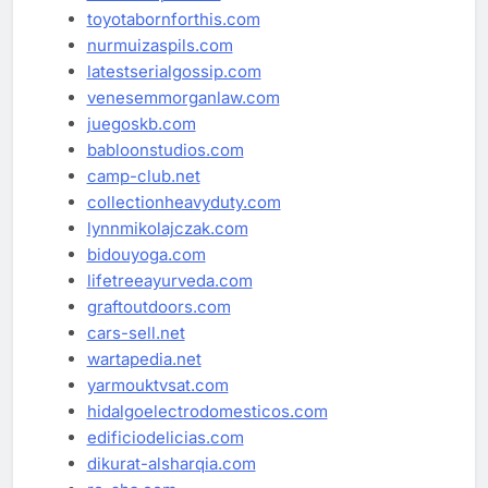
toyotabornforthis.com
nurmuizaspils.com
latestserialgossip.com
venesemmorganlaw.com
juegoskb.com
babloonstudios.com
camp-club.net
collectionheavyduty.com
lynnmikolajczak.com
bidouyoga.com
lifetreeayurveda.com
graftoutdoors.com
cars-sell.net
wartapedia.net
yarmouktvsat.com
hidalgoelectrodomesticos.com
edificiodelicias.com
dikurat-alsharqia.com