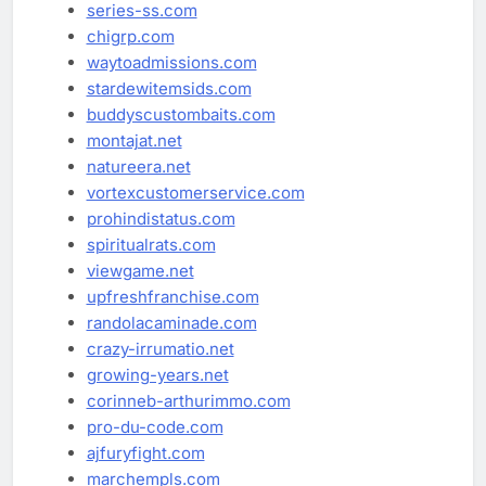
series-ss.com
chigrp.com
waytoadmissions.com
stardewitemsids.com
buddyscustombaits.com
montajat.net
natureera.net
vortexcustomerservice.com
prohindistatus.com
spiritualrats.com
viewgame.net
upfreshfranchise.com
randolacaminade.com
crazy-irrumatio.net
growing-years.net
corinneb-arthurimmo.com
pro-du-code.com
ajfuryfight.com
marchempls.com