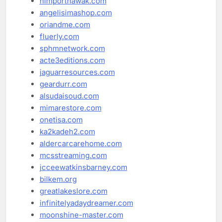
nimportnawak.com
angelisimashop.com
oriandme.com
fluerly.com
sphmnetwork.com
acte3editions.com
jaguarresources.com
geardurr.com
alsudaisoud.com
mimarestore.com
onetisa.com
ka2kadeh2.com
aldercarcarehome.com
mcsstreaming.com
jcceewatkinsbarney.com
bilkem.org
greatlakeslore.com
infinitelyadaydreamer.com
moonshine-master.com