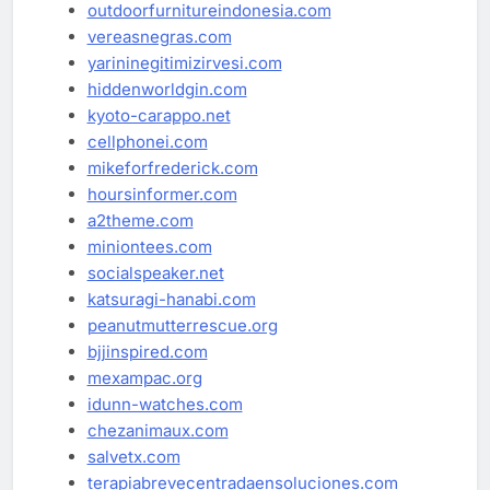
outdoorfurnitureindonesia.com
vereasnegras.com
yarininegitimizirvesi.com
hiddenworldgin.com
kyoto-carappo.net
cellphonei.com
mikeforfrederick.com
hoursinformer.com
a2theme.com
miniontees.com
socialspeaker.net
katsuragi-hanabi.com
peanutmutterrescue.org
bjjinspired.com
mexampac.org
idunn-watches.com
chezanimaux.com
salvetx.com
terapiabrevecentradaensoluciones.com