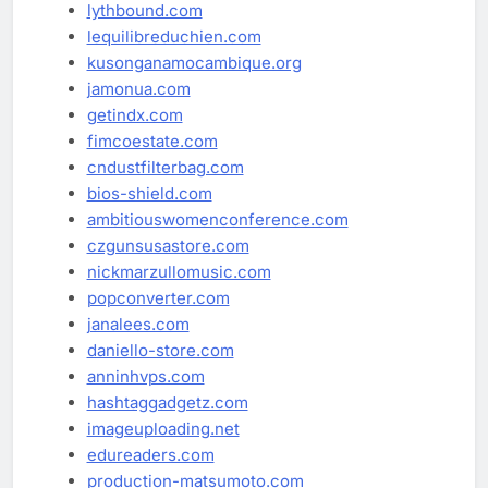
lythbound.com
lequilibreduchien.com
kusonganamocambique.org
jamonua.com
getindx.com
fimcoestate.com
cndustfilterbag.com
bios-shield.com
ambitiouswomenconference.com
czgunsusastore.com
nickmarzullomusic.com
popconverter.com
janalees.com
daniello-store.com
anninhvps.com
hashtaggadgetz.com
imageuploading.net
edureaders.com
production-matsumoto.com