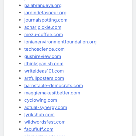
palabranueva.org
jardindetasoeur.org
journalspotting.com
acharipickle.com
mezu-coffee.com
ionianenvironmentfoundation.org
techoscience.com
gushireview.com
ithinkspanish.com
writeideas101.com
artfullposters.com
barnstable-democrats.com
maggiemakesitbetter.com
cyclowing.com
actual-synergy.com
lyrikshub.com
wildwordsfest.com
fabufluff.com